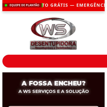
IS — EMERGÊNCIA?
CHEGAMOS EM ATÉ 30
EQUIPE DE PLANTÃO
A FOSSA ENCHEU?
A WS SERVIÇOS E A SOLUÇÃO