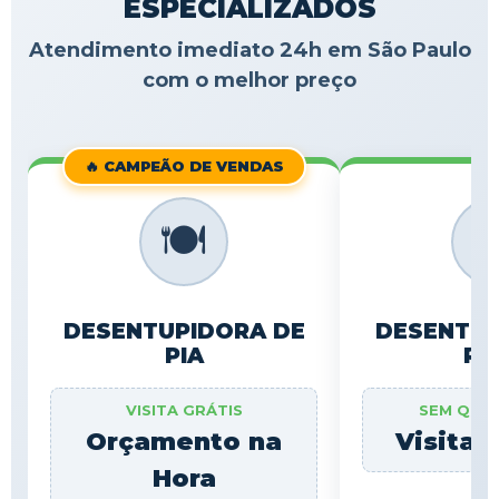
ESPECIALIZADOS
Atendimento imediato 24h em São Paulo
com o melhor preço
🔥 CAMPEÃO DE VENDAS
🍽️

DESENTUPIDORA DE
DESENTUP
PIA
RA
VISITA GRÁTIS
SEM QUE
Orçamento na
Visita 
Hora