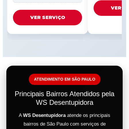
VER S
VER SERVIÇO
ATENDIMENTO EM SÃO PAULO
Principais Bairros Atendidos pela
WS Desentupidora
A
WS Desentupidora
atende os principais
bairros de São Paulo com serviços de