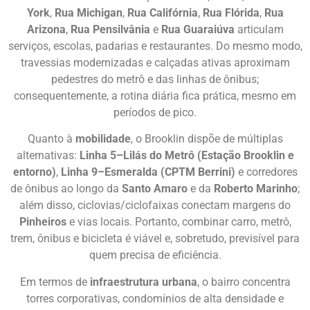
York
,
Rua Michigan
,
Rua Califórnia
,
Rua Flórida
,
Rua
Arizona
,
Rua Pensilvânia
e
Rua Guaraiúva
articulam
serviços, escolas, padarias e restaurantes. Do mesmo modo,
travessias modernizadas e calçadas ativas aproximam
pedestres do metrô e das linhas de ônibus;
consequentemente, a rotina diária fica prática, mesmo em
períodos de pico.
Quanto à
mobilidade
, o Brooklin dispõe de múltiplas
alternativas:
Linha 5–Lilás do Metrô (Estação Brooklin e
entorno)
,
Linha 9–Esmeralda (CPTM Berrini)
e corredores
de ônibus ao longo da
Santo Amaro
e da
Roberto Marinho
;
além disso, ciclovias/ciclofaixas conectam margens do
Pinheiros
e vias locais. Portanto, combinar carro, metrô,
trem, ônibus e bicicleta é viável e, sobretudo, previsível para
quem precisa de eficiência.
Em termos de
infraestrutura urbana
, o bairro concentra
torres corporativas, condomínios de alta densidade e