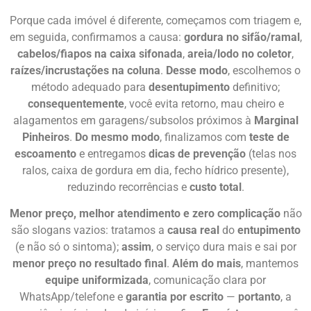
Porque cada imóvel é diferente, começamos com triagem e,
em seguida, confirmamos a causa:
gordura no sifão/ramal
,
cabelos/fiapos na caixa sifonada
,
areia/lodo no coletor
,
raízes/incrustações na coluna
.
Desse modo
, escolhemos o
método adequado para
desentupimento
definitivo;
consequentemente
, você evita retorno, mau cheiro e
alagamentos em garagens/subsolos próximos à
Marginal
Pinheiros
.
Do mesmo modo
, finalizamos com
teste de
escoamento
e entregamos
dicas de prevenção
(telas nos
ralos, caixa de gordura em dia, fecho hídrico presente),
reduzindo recorrências e
custo total
.
Menor preço, melhor atendimento e zero complicação
não
são slogans vazios: tratamos a
causa real
do
entupimento
(e não só o sintoma);
assim
, o serviço dura mais e sai por
menor preço no resultado final
.
Além do mais
, mantemos
equipe uniformizada
, comunicação clara por
WhatsApp/telefone e
garantia por escrito
—
portanto
, a