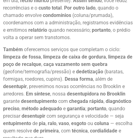
em dia,
fecho hídrico
presente).
Assim sendo
, você reduz
recorrências e o
custo total
.
Por outro lado
, quando o
chamado envolve
condomínios
(coluna/prumada),
coordenamos com a administração, registramos evidências
e emitimos
relatório
quando necessário;
portanto
, o prédio
volta a operar sem transtornos.
Também
oferecemos serviços que completam o ciclo:
limpeza de fossa
,
limpeza de caixa de gordura
,
limpeza de
poço de recalque
,
caça vazamento sem quebra
(geofone/termografia/pressão) e
dedetização
(baratas,
formigas, roedores, cupins).
Dessa forma
, além de
desentupir
, prevenimos novas ocorrências no Brooklin e
arredores.
Em síntese
, nossa
desentupidora no Brooklin
garante
desentupimento
com
chegada rápida
,
diagnóstico
preciso
,
método adequado
e
garantia
;
portanto
, quando
precisar
desentupir
com segurança e velocidade — seja
entupimento
de
pia
,
ralo
,
vaso
,
esgoto
ou
coluna
— escolha
quem resolve
de primeira
, com
técnica
,
cordialidade
e