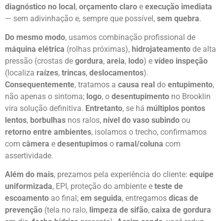
diagnóstico no local
,
orçamento claro
e
execução imediata
— sem adivinhação e, sempre que possível,
sem quebra
.
Do mesmo modo
, usamos combinação profissional de
máquina elétrica
(rolhas próximas),
hidrojateamento
de alta
pressão (crostas de
gordura
,
areia
,
lodo
) e
vídeo inspeção
(localiza
raízes
,
trincas
,
deslocamentos
).
Consequentemente
, tratamos a
causa real
do
entupimento
,
não apenas o sintoma;
logo
, o
desentupimento
no Brooklin
vira solução definitiva.
Entretanto
, se há
múltiplos pontos
lentos
,
borbulhas
nos ralos,
nível do vaso subindo
ou
retorno entre ambientes
, isolamos o trecho, confirmamos
com
câmera
e
desentupimos
o
ramal/coluna
com
assertividade.
Além do mais
, prezamos pela experiência do cliente:
equipe
uniformizada
, EPI, proteção do ambiente e
teste de
escoamento
ao final;
em seguida
, entregamos
dicas de
prevenção
(tela no ralo,
limpeza de sifão
,
caixa de gordura