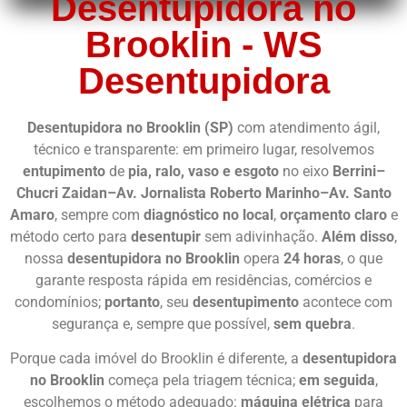
Desentupidora no
Brooklin - WS
Desentupidora
Desentupidora no Brooklin (SP)
com atendimento ágil,
técnico e transparente: em primeiro lugar, resolvemos
entupimento
de
pia, ralo, vaso e esgoto
no eixo
Berrini–
Chucri Zaidan–Av. Jornalista Roberto Marinho–Av. Santo
Amaro
, sempre com
diagnóstico no local
,
orçamento claro
e
método certo para
desentupir
sem adivinhação.
Além disso
,
nossa
desentupidora no Brooklin
opera
24 horas
, o que
garante resposta rápida em residências, comércios e
condomínios;
portanto
, seu
desentupimento
acontece com
segurança e, sempre que possível,
sem quebra
.
Porque cada imóvel do Brooklin é diferente, a
desentupidora
no Brooklin
começa pela triagem técnica;
em seguida
,
escolhemos o método adequado:
máquina elétrica
para