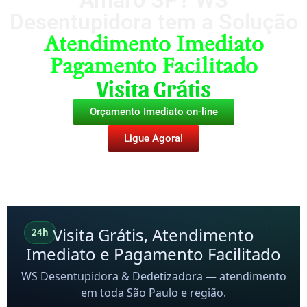
Amaro SP? WS
Desentupidora tem a Solução
Atendimento Imediato
Pagamento Facilitado
Visita Grátis
Orçamento Imediato on-line
Ligue Agora!
Visita Grátis, Atendimento
24h
Imediato e Pagamento Facilitado
WS Desentupidora & Dedetizadora — atendimento
em toda São Paulo e região.