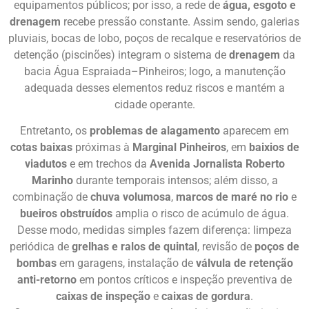
equipamentos públicos; por isso, a rede de
água, esgoto e
drenagem
recebe pressão constante. Assim sendo, galerias
pluviais, bocas de lobo, poços de recalque e reservatórios de
detenção (piscinões) integram o sistema de
drenagem
da
bacia Água Espraiada–Pinheiros; logo, a manutenção
adequada desses elementos reduz riscos e mantém a
cidade operante.
Entretanto, os
problemas de alagamento
aparecem em
cotas baixas
próximas à
Marginal Pinheiros
, em
baixios de
viadutos
e em trechos da
Avenida Jornalista Roberto
Marinho
durante temporais intensos; além disso, a
combinação de
chuva volumosa
,
marcos de maré no rio
e
bueiros obstruídos
amplia o risco de acúmulo de água.
Desse modo, medidas simples fazem diferença: limpeza
periódica de
grelhas e ralos de quintal
, revisão de
poços de
bombas
em garagens, instalação de
válvula de retenção
anti-retorno
em pontos críticos e inspeção preventiva de
caixas de inspeção
e
caixas de gordura
.