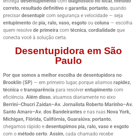
entrega
desentupimento
com
diagnóstico no local
,
método
correto
,
resultado definitivo
e
garantia
;
portanto
, quando
precisar
desentupir
com segurança e velocidade — seja
entupimento
de
pia, ralo, vaso, esgoto
ou
coluna
— escolha
quem resolve
de primeira
com
técnica
,
cordialidade
que
conecta você à solução certa.
Desentupidora em São
Paulo
Por que somos a melhor escolha de desentupidora no
Brooklin (SP)
— em primeiro lugar, porque aliamos
rapidez
,
técnica
e
transparência
para resolver
entupimento
com
eficiência.
Além disso
, atuamos diariamente no eixo
Berrini–Chucri Zaidan–Av. Jornalista Roberto Marinho–Av.
Santo Amaro–Av. dos Bandeirantes
e nas ruas
Nova York,
Michigan, Flórida, Califórnia, Guaraiúva
;
portanto
,
chegamos rápido e
desentupimos
pia, ralo, vaso e esgoto
com o
método certo
.
Assim
, cada chamado recebe