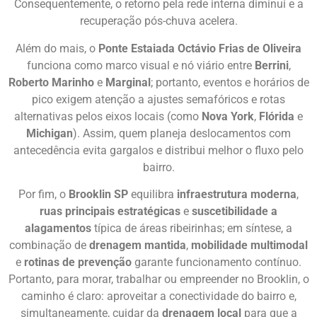
Consequentemente, o retorno pela rede interna diminui e a
recuperação pós-chuva acelera.
Além do mais, o
Ponte Estaiada Octávio Frias de Oliveira
funciona como marco visual e nó viário entre
Berrini
,
Roberto Marinho
e
Marginal
; portanto, eventos e horários de
pico exigem atenção a ajustes semafóricos e rotas
alternativas pelos eixos locais (como
Nova York
,
Flórida
e
Michigan
). Assim, quem planeja deslocamentos com
antecedência evita gargalos e distribui melhor o fluxo pelo
bairro.
Por fim, o
Brooklin SP
equilibra
infraestrutura moderna
,
ruas principais estratégicas
e
suscetibilidade a
alagamentos
típica de áreas ribeirinhas; em síntese, a
combinação de
drenagem mantida
,
mobilidade multimodal
e
rotinas de prevenção
garante funcionamento contínuo.
Portanto, para morar, trabalhar ou empreender no Brooklin, o
caminho é claro: aproveitar a conectividade do bairro e,
simultaneamente, cuidar da
drenagem local
para que a