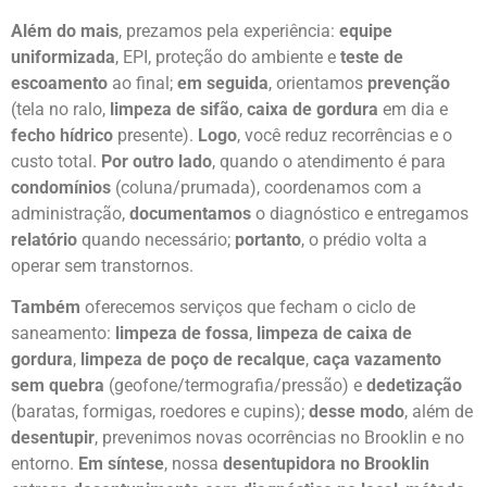
Além do mais
, prezamos pela experiência:
equipe
uniformizada
, EPI, proteção do ambiente e
teste de
escoamento
ao final;
em seguida
, orientamos
prevenção
(tela no ralo,
limpeza de sifão
,
caixa de gordura
em dia e
fecho hídrico
presente).
Logo
, você reduz recorrências e o
custo total.
Por outro lado
, quando o atendimento é para
condomínios
(coluna/prumada), coordenamos com a
administração,
documentamos
o diagnóstico e entregamos
relatório
quando necessário;
portanto
, o prédio volta a
operar sem transtornos.
Também
oferecemos serviços que fecham o ciclo de
saneamento:
limpeza de fossa
,
limpeza de caixa de
gordura
,
limpeza de poço de recalque
,
caça vazamento
sem quebra
(geofone/termografia/pressão) e
dedetização
(baratas, formigas, roedores e cupins);
desse modo
, além de
desentupir
, prevenimos novas ocorrências no Brooklin e no
entorno.
Em síntese
, nossa
desentupidora no Brooklin