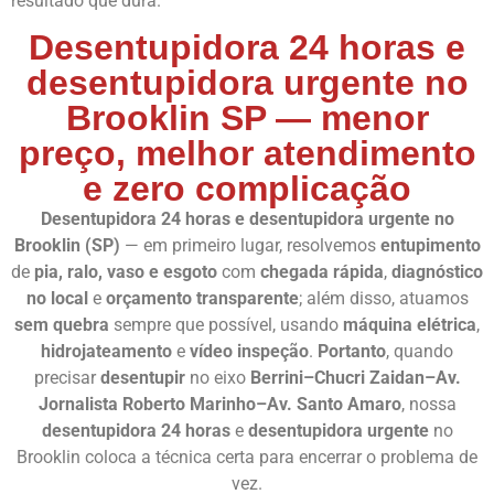
resultado que dura.
Desentupidora 24 horas e
desentupidora urgente no
Brooklin SP — menor
preço, melhor atendimento
e zero complicação
Desentupidora 24 horas e desentupidora urgente no
Brooklin (SP)
— em primeiro lugar, resolvemos
entupimento
de
pia, ralo, vaso e esgoto
com
chegada rápida
,
diagnóstico
no local
e
orçamento transparente
; além disso, atuamos
sem quebra
sempre que possível, usando
máquina elétrica
,
hidrojateamento
e
vídeo inspeção
.
Portanto
, quando
precisar
desentupir
no eixo
Berrini–Chucri Zaidan–Av.
Jornalista Roberto Marinho–Av. Santo Amaro
, nossa
desentupidora 24 horas
e
desentupidora urgente
no
Brooklin coloca a técnica certa para encerrar o problema de
vez.