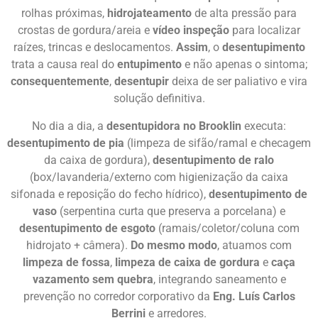
rolhas próximas,
hidrojateamento
de alta pressão para
crostas de gordura/areia e
vídeo inspeção
para localizar
raízes, trincas e deslocamentos.
Assim
, o
desentupimento
trata a causa real do
entupimento
e não apenas o sintoma;
consequentemente
,
desentupir
deixa de ser paliativo e vira
solução definitiva.
No dia a dia, a
desentupidora no Brooklin
executa:
desentupimento de pia
(limpeza de sifão/ramal e checagem
da caixa de gordura),
desentupimento de ralo
(box/lavanderia/externo com higienização da caixa
sifonada e reposição do fecho hídrico),
desentupimento de
vaso
(serpentina curta que preserva a porcelana) e
desentupimento de esgoto
(ramais/coletor/coluna com
hidrojato + câmera).
Do mesmo modo
, atuamos com
limpeza de fossa
,
limpeza de caixa de gordura
e
caça
vazamento sem quebra
, integrando saneamento e
prevenção no corredor corporativo da
Eng. Luís Carlos
Berrini
e arredores.