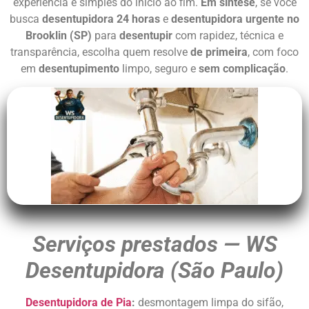
experiência é simples do início ao fim.
Em síntese
, se você
busca
desentupidora 24 horas
e
desentupidora urgente no
Brooklin (SP)
para
desentupir
com rapidez, técnica e
transparência, escolha quem resolve
de primeira
, com foco
em
desentupimento
limpo, seguro e
sem complicação
.
Serviços prestados — WS
Desentupidora (São Paulo)
Desentupidora de Pia
:
desmontagem limpa do sifão,