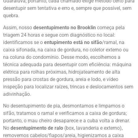
Guaraiúva; portanto, cada chamado exige método certo para
desentupir sem tentativa e erro e, sempre que possível, sem
quebra.
Assim, nosso
desentupimento no Brooklin
começa pela
triagem 24 horas e segue com diagnóstico no local:
identificamos se o
entupimento está no sifão
/ramal, na
caixa sifonada, na caixa de gordura, no coletor externo ou
na coluna do condomínio. Desse modo, escolhemos a
técnica adequada para desentupir com eficiência: máquina
elétrica para rolhas próximas, hidrojateamento de alta
pressão para crostas de gordura, areia e lodo, e vídeo
inspeção para localizar raízes, trincas e deslocamentos sem
adivinhação.
No desentupimento de pia, desmontamos e limpamos o
sifão, tratamos o ramal e verificamos a caixa de gordura;
portanto, o mau cheiro desaparece e a cuba volta a drenar.
No
desentupimento de ralo
(box, lavanderia e externo),
removemos cabelos/fiapos/areia, higienizamos a caixa