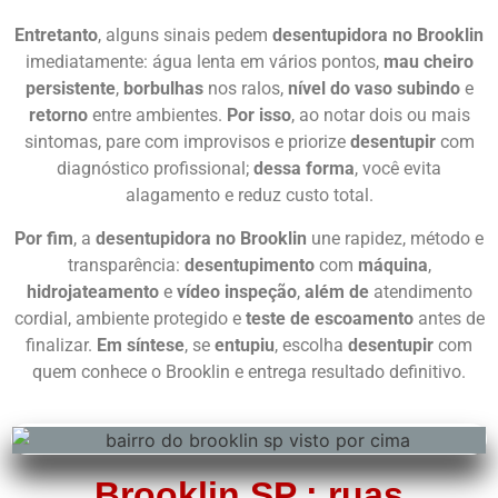
Entretanto
, alguns sinais pedem
desentupidora no Brooklin
imediatamente: água lenta em vários pontos,
mau cheiro
persistente
,
borbulhas
nos ralos,
nível do vaso subindo
e
retorno
entre ambientes.
Por isso
, ao notar dois ou mais
sintomas, pare com improvisos e priorize
desentupir
com
diagnóstico profissional;
dessa forma
, você evita
alagamento e reduz custo total.
Por fim
, a
desentupidora no Brooklin
une rapidez, método e
transparência:
desentupimento
com
máquina
,
hidrojateamento
e
vídeo inspeção
,
além de
atendimento
cordial, ambiente protegido e
teste de escoamento
antes de
finalizar.
Em síntese
, se
entupiu
, escolha
desentupir
com
quem conhece o Brooklin e entrega resultado definitivo.
Brooklin SP : ruas