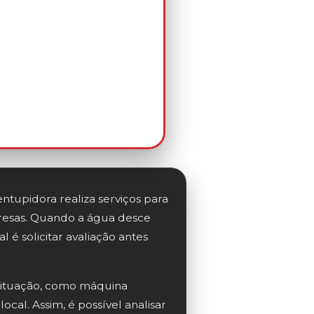
tupidora realiza serviços para
mpresas. Quando a água desce
 é solicitar avaliação antes
ituação, como máquina
cal. Assim, é possível analisar