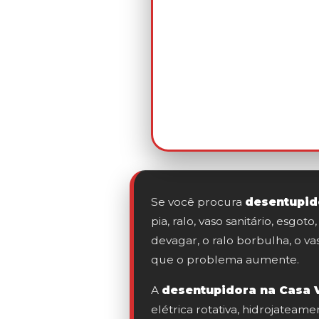
Se você procura
desentupid
pia, ralo, vaso sanitário, es
devagar, o ralo borbulha, o va
que o problema aumente.
A
desentupidora na Casa 
elétrica rotativa, hidrojateam