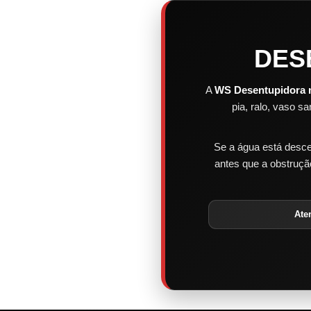
DES
A
WS Desentupidora 
pia, ralo, vaso s
Se a água está descen
antes que a obstruç
Ate