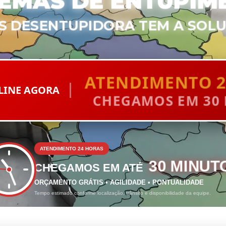
EMAS DE ENTUPIM
S DESENTUPIDORA TEM A SOL
ATENDIMENTO 2
LINE AGORA
CHEGAMOS EM 30
ATENDIMENTO 24 HORAS
30 MINUT
CHEGAMOS EM ATÉ
ORÇAMENTO GRÁTIS • AGILIDADE • PONTUALIDADE
Tempo estimado conforme localização, trânsito e disponibilidade da equipe.