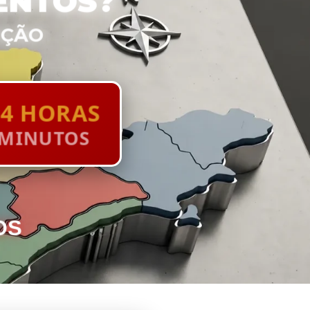
ENTOS?
UÇÃO
4 HORAS
 MINUTOS
OS