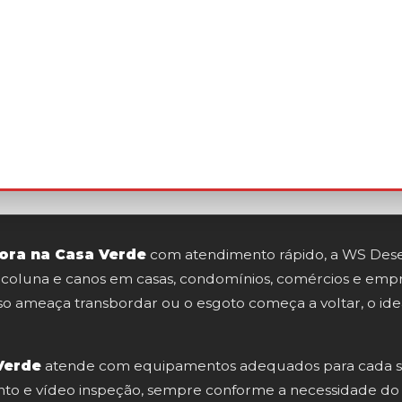
ora na Casa Verde
com atendimento rápido, a WS Desen
goto, coluna e canos em casas, condomínios, comércios e e
so ameaça transbordar ou o esgoto começa a voltar, o ideal
Verde
atende com equipamentos adequados para cada s
ento e vídeo inspeção, sempre conforme a necessidade do lo