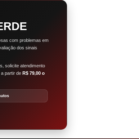
ERDE
resas com problemas em
valiação dos sinais
, solicite atendimento
a partir de
R$ 79,00 o
nutos