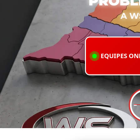
PROBL
A W
EQUIPES ON