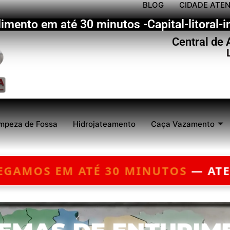
BLOG
CIDADE ATE
imento em até 30 minutos -Capital-litoral-in
Central de
mpeza de Fossa
Hidrojateamento
Caça Vazamento
TENDIMENTO 24 HORAS — ORÇAME