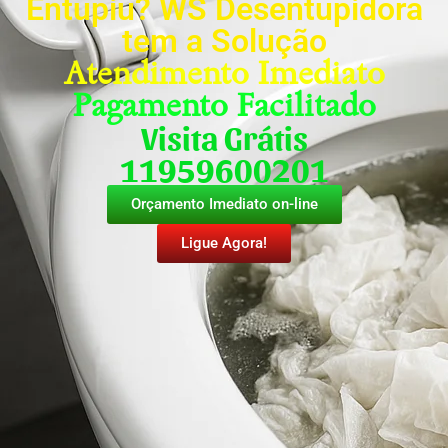
Entupiu? WS Desentupidora
tem a Solução
Atendimento Imediato
Pagamento Facilitado
Visita Grátis
11959600201
Orçamento Imediato on-line
Ligue Agora!