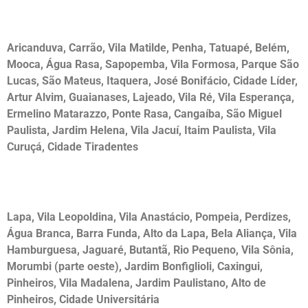
Desentupidora na Zona Leste
Aricanduva, Carrão, Vila Matilde, Penha, Tatuapé, Belém,
Mooca, Água Rasa, Sapopemba, Vila Formosa, Parque São
Lucas, São Mateus, Itaquera, José Bonifácio, Cidade Líder,
Artur Alvim, Guaianases, Lajeado, Vila Ré, Vila Esperança,
Ermelino Matarazzo, Ponte Rasa, Cangaíba, São Miguel
Paulista, Jardim Helena, Vila Jacuí, Itaim Paulista, Vila
Curuçá, Cidade Tiradentes
Desentupidora na Zona Oeste
Lapa, Vila Leopoldina, Vila Anastácio, Pompeia, Perdizes,
Água Branca, Barra Funda, Alto da Lapa, Bela Aliança, Vila
Hamburguesa, Jaguaré, Butantã, Rio Pequeno, Vila Sônia,
Morumbi (parte oeste), Jardim Bonfiglioli, Caxingui,
Pinheiros, Vila Madalena, Jardim Paulistano, Alto de
Pinheiros, Cidade Universitária