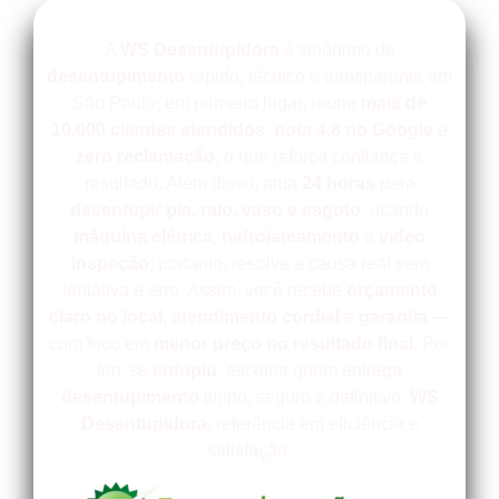
A
WS Desentupidora
é sinônimo de
desentupimento
rápido, técnico e transparente em
São Paulo; em primeiro lugar, reúne
mais de
10.000 clientes atendidos
,
nota 4,8 no Google
e
zero reclamação
, o que reforça confiança e
resultado. Além disso, atua
24 horas
para
desentupir
pia, ralo, vaso e esgoto
, usando
máquina elétrica
,
hidrojateamento
e
vídeo
inspeção
; portanto, resolve a causa real sem
tentativa e erro. Assim, você recebe
orçamento
claro no local
,
atendimento cordial
e
garantia
—
com foco em
menor preço no resultado final
. Por
fim, se
entupiu
, escolha quem entrega
desentupimento
limpo, seguro e definitivo:
WS
Desentupidora
, referência em eficiência e
satisfação.