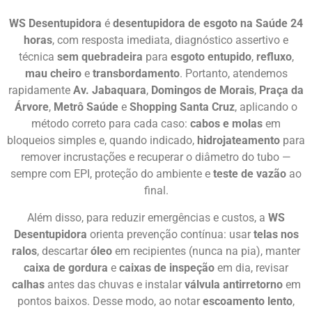
WS Desentupidora
é
desentupidora de esgoto na Saúde 24
horas
, com resposta imediata, diagnóstico assertivo e
técnica
sem quebradeira
para
esgoto entupido
,
refluxo
,
mau cheiro
e
transbordamento
. Portanto, atendemos
rapidamente
Av. Jabaquara
,
Domingos de Morais
,
Praça da
Árvore
,
Metrô Saúde
e
Shopping Santa Cruz
, aplicando o
método correto para cada caso:
cabos e molas
em
bloqueios simples e, quando indicado,
hidrojateamento
para
remover incrustações e recuperar o diâmetro do tubo —
sempre com EPI, proteção do ambiente e
teste de vazão
ao
final.
Além disso, para reduzir emergências e custos, a
WS
Desentupidora
orienta prevenção contínua: usar
telas nos
ralos
, descartar
óleo
em recipientes (nunca na pia), manter
caixa de gordura
e
caixas de inspeção
em dia, revisar
calhas
antes das chuvas e instalar
válvula antirretorno
em
pontos baixos. Desse modo, ao notar
escoamento lento
,