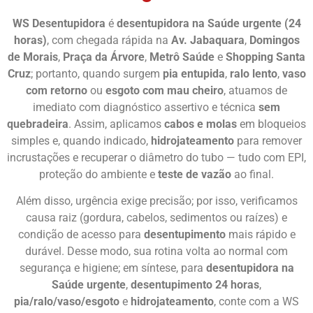
WS Desentupidora
é
desentupidora na Saúde urgente (24
horas)
, com chegada rápida na
Av. Jabaquara
,
Domingos
de Morais
,
Praça da Árvore
,
Metrô Saúde
e
Shopping Santa
Cruz
; portanto, quando surgem
pia entupida
,
ralo lento
,
vaso
com retorno
ou
esgoto com mau cheiro
, atuamos de
imediato com diagnóstico assertivo e técnica
sem
quebradeira
. Assim, aplicamos
cabos e molas
em bloqueios
simples e, quando indicado,
hidrojateamento
para remover
incrustações e recuperar o diâmetro do tubo — tudo com EPI,
proteção do ambiente e
teste de vazão
ao final.
Além disso, urgência exige precisão; por isso, verificamos
causa raiz (gordura, cabelos, sedimentos ou raízes) e
condição de acesso para
desentupimento
mais rápido e
durável. Desse modo, sua rotina volta ao normal com
segurança e higiene; em síntese, para
desentupidora na
Saúde urgente
,
desentupimento 24 horas
,
pia/ralo/vaso/esgoto
e
hidrojateamento
, conte com a WS