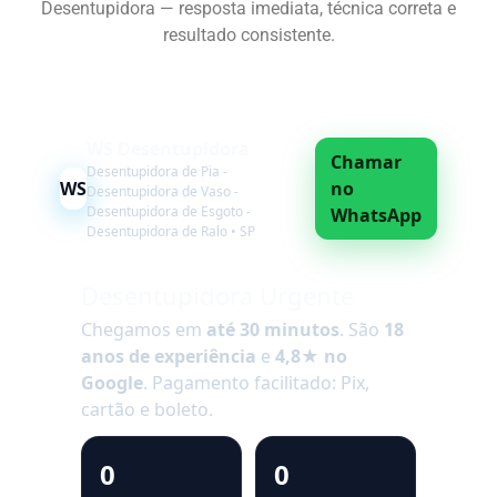
Desentupidora — resposta imediata, técnica correta e
resultado consistente.
WS Desentupidora
Chamar
Desentupidora de Pia -
WS
no
Desentupidora de Vaso -
Desentupidora de Esgoto -
WhatsApp
Desentupidora de Ralo • SP
Desentupidora Urgente
Chegamos em
até 30 minutos
. São
18
anos de experiência
e
4,8★ no
Google
. Pagamento facilitado: Pix,
cartão e boleto.
0
0