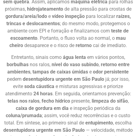
sem quebra
. Assim, aplicamos
máquina elétrica
para rolhas
próximas,
hidrojateamento
de alta pressão para crostas de
gordura/areia/lodo
e
vídeo inspeção
para localizar
raízes,
trincas e deslocamentos
; do mesmo modo, protegemos o
ambiente com EPI e forração e finalizamos com
teste de
escoamento
. Portanto, o fluxo volta ao normal, o
mau
cheiro
desaparece e o risco de
retorno
cai de imediato.
Entretanto, sinais como
água lenta
em vários pontos,
borbulhas
nos ralos,
nível do vaso subindo
,
retorno entre
ambientes
,
tampas de caixas úmidas
e
odor persistente
pedem
desentupidora urgente em São Paulo
já; por isso,
evite
soda cáustica
e misturas agressivas e priorize
atendimento
24 horas
. Em seguida, orientamos prevenção:
telas nos ralos
,
fecho hídrico
presente,
limpeza do sifão
,
caixa de gordura em dia
e inspeção periódica da
coluna/prumada
; assim, você reduz recorrências e o custo
total. Em síntese, ao primeiro sinal de
entupimento
, escolha
desentupidora urgente em São Paulo
— velocidade, método