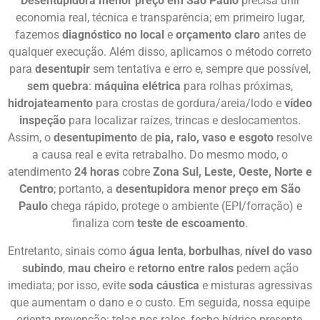
Desentupidora menor preço em São Paulo
precisa unir
economia real, técnica e transparência; em primeiro lugar,
fazemos
diagnóstico no local
e
orçamento claro
antes de
qualquer execução. Além disso, aplicamos o método correto
para
desentupir
sem tentativa e erro e, sempre que possível,
sem quebra
:
máquina elétrica
para rolhas próximas,
hidrojateamento
para crostas de gordura/areia/lodo e
vídeo
inspeção
para localizar raízes, trincas e deslocamentos.
Assim, o
desentupimento
de
pia, ralo, vaso e esgoto
resolve
a causa real e evita retrabalho. Do mesmo modo, o
atendimento
24 horas
cobre
Zona Sul, Leste, Oeste, Norte e
Centro
; portanto, a
desentupidora menor preço em São
Paulo
chega rápido, protege o ambiente (EPI/forração) e
finaliza com
teste de escoamento
.
Entretanto, sinais como
água lenta
,
borbulhas
,
nível do vaso
subindo
,
mau cheiro
e
retorno entre ralos
pedem ação
imediata; por isso, evite
soda cáustica
e misturas agressivas
que aumentam o dano e o custo. Em seguida, nossa equipe
orienta prevenção: telas nos ralos, fecho hídrico presente,