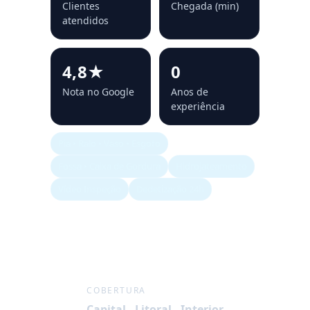
Clientes
Chegada (min)
atendidos
4,8★
0
Nota no Google
Anos de
experiência
Pia • Ralo • Vaso • Esgoto
Fossa • Caixa de Gordura
Hidrojateamento
Vídeo Inspeção
Dedetização 24h
COBERTURA
Capital - Litoral - Interior