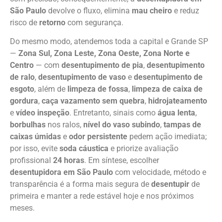
São Paulo
devolve o fluxo, elimina
mau cheiro
e reduz
risco de
retorno
com segurança.
Do mesmo modo, atendemos toda a capital e Grande SP
—
Zona Sul, Zona Leste, Zona Oeste, Zona Norte e
Centro
— com
desentupimento de pia
,
desentupimento
de ralo
,
desentupimento de vaso
e
desentupimento de
esgoto
, além de
limpeza de fossa
,
limpeza de caixa de
gordura
,
caça vazamento sem quebra
,
hidrojateamento
e
vídeo inspeção
. Entretanto, sinais como
água lenta
,
borbulhas
nos ralos,
nível do vaso subindo
,
tampas de
caixas úmidas
e
odor persistente
pedem ação imediata;
por isso, evite
soda cáustica
e priorize avaliação
profissional
24 horas
. Em síntese, escolher
desentupidora em São Paulo
com velocidade, método e
transparência é a forma mais segura de
desentupir
de
primeira e manter a rede estável hoje e nos próximos
meses.