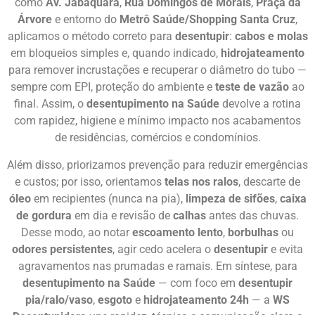
como
Av. Jabaquara
,
Rua Domingos de Morais
,
Praça da
Árvore
e entorno do
Metrô Saúde/Shopping Santa Cruz
,
aplicamos o método correto para
desentupir
:
cabos e molas
em bloqueios simples e, quando indicado,
hidrojateamento
para remover incrustações e recuperar o diâmetro do tubo —
sempre com EPI, proteção do ambiente e
teste de vazão
ao
final. Assim, o
desentupimento na Saúde
devolve a rotina
com rapidez, higiene e mínimo impacto nos acabamentos
de residências, comércios e condomínios.
Além disso, priorizamos prevenção para reduzir emergências
e custos; por isso, orientamos
telas nos ralos
, descarte de
óleo
em recipientes (nunca na pia),
limpeza de sifões
,
caixa
de gordura
em dia e revisão de
calhas
antes das chuvas.
Desse modo, ao notar
escoamento lento
,
borbulhas
ou
odores persistentes
, agir cedo acelera o
desentupir
e evita
agravamentos nas prumadas e ramais. Em síntese, para
desentupimento na Saúde
— com foco em
desentupir
pia/ralo/vaso
,
esgoto
e
hidrojateamento 24h
— a
WS