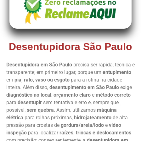
Desentupidora São Paulo
Desentupidora em São Paulo
precisa ser rápida, técnica e
transparente; em primeiro lugar, porque um
entupimento
em
pia, ralo, vaso ou esgoto
para a rotina na cidade
inteira. Além disso,
desentupimento em São Paulo
exige
diagnóstico no local
,
orçamento claro
e
método correto
para
desentupir
sem tentativa e erro e, sempre que
possível,
sem quebra
. Assim, utilizamos
máquina
elétrica
para rolhas próximas,
hidrojateamento
de alta
pressão para crostas de
gordura/areia/lodo
e
vídeo
inspeção
para localizar
raízes, trincas e deslocamentos
com precisão; consequentemente, a
desentupidora em