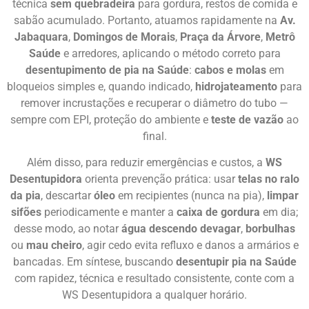
técnica
sem quebradeira
para gordura, restos de comida e
sabão acumulado. Portanto, atuamos rapidamente na
Av.
Jabaquara
,
Domingos de Morais
,
Praça da Árvore
,
Metrô
Saúde
e arredores, aplicando o método correto para
desentupimento de pia na Saúde
:
cabos e molas
em
bloqueios simples e, quando indicado,
hidrojateamento
para
remover incrustações e recuperar o diâmetro do tubo —
sempre com EPI, proteção do ambiente e
teste de vazão
ao
final.
Além disso, para reduzir emergências e custos, a
WS
Desentupidora
orienta prevenção prática: usar
telas no ralo
da pia
, descartar
óleo
em recipientes (nunca na pia),
limpar
sifões
periodicamente e manter a
caixa de gordura
em dia;
desse modo, ao notar
água descendo devagar
,
borbulhas
ou
mau cheiro
, agir cedo evita refluxo e danos a armários e
bancadas. Em síntese, buscando
desentupir pia na Saúde
com rapidez, técnica e resultado consistente, conte com a
WS Desentupidora a qualquer horário.