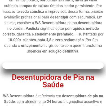
em vários pontos,
borbulhas
nos ralos,
nível do vaso
subindo
,
tampas de caixas úmidas
e
odor persistente
. Por
isso, evite
soda cáustica
e improvisos; dessa forma, priorize
avaliação profissional para
desentupir
com segurança. Em
síntese, escolher a
WS Desentupidora
como
desentupidora
no Jardim Paulista
significa optar por
rapidez
,
método
correto
,
garantia
e
atendimento premiado
— sustentado por
10.000+ clientes
,
nota 4,8
e
zero reclamação
. Por fim,
quando o
entupimento
surgir, conte com quem transforma
urgência em
solução definitiva
.
Desentupidora de Pia na
Saúde
WS Desentupidora
é referência em
desentupidora de pia na
Saúde
, com atendimento
24 horas
, diagnóstico assertivo e