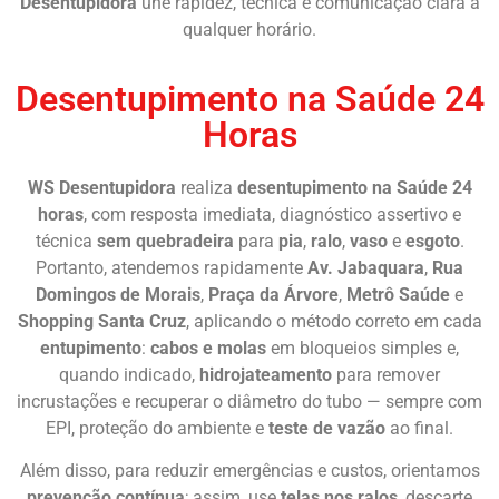
Desentupidora
une rapidez, técnica e comunicação clara a
qualquer horário.
Desentupimento na Saúde 24
Horas
WS Desentupidora
realiza
desentupimento na Saúde 24
horas
, com resposta imediata, diagnóstico assertivo e
técnica
sem quebradeira
para
pia
,
ralo
,
vaso
e
esgoto
.
Portanto, atendemos rapidamente
Av. Jabaquara
,
Rua
Domingos de Morais
,
Praça da Árvore
,
Metrô Saúde
e
Shopping Santa Cruz
, aplicando o método correto em cada
entupimento
:
cabos e molas
em bloqueios simples e,
quando indicado,
hidrojateamento
para remover
incrustações e recuperar o diâmetro do tubo — sempre com
EPI, proteção do ambiente e
teste de vazão
ao final.
Além disso, para reduzir emergências e custos, orientamos
prevenção contínua
; assim, use
telas nos ralos
, descarte