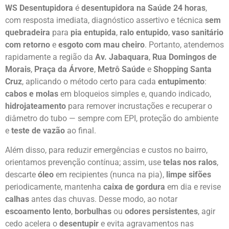
WS Desentupidora
é
desentupidora na Saúde 24 horas
,
com resposta imediata, diagnóstico assertivo e técnica
sem
quebradeira
para
pia entupida
,
ralo entupido
,
vaso sanitário
com retorno
e
esgoto com mau cheiro
. Portanto, atendemos
rapidamente a região da
Av. Jabaquara
,
Rua Domingos de
Morais
,
Praça da Árvore
,
Metrô Saúde
e
Shopping Santa
Cruz
, aplicando o método certo para cada
entupimento
:
cabos e molas
em bloqueios simples e, quando indicado,
hidrojateamento
para remover incrustações e recuperar o
diâmetro do tubo — sempre com EPI, proteção do ambiente
e
teste de vazão
ao final.
Além disso, para reduzir emergências e custos no bairro,
orientamos prevenção contínua; assim, use
telas nos ralos
,
descarte
óleo
em recipientes (nunca na pia),
limpe sifões
periodicamente, mantenha
caixa de gordura
em dia e revise
calhas
antes das chuvas. Desse modo, ao notar
escoamento lento
,
borbulhas
ou
odores persistentes
, agir
cedo acelera o
desentupir
e evita agravamentos nas