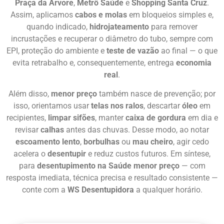
Praça da Árvore
,
Metrô Saúde
e
Shopping Santa Cruz
.
Assim, aplicamos
cabos e molas
em bloqueios simples e,
quando indicado,
hidrojateamento
para remover
incrustações e recuperar o diâmetro do tubo, sempre com
EPI, proteção do ambiente e
teste de vazão
ao final — o que
evita retrabalho e, consequentemente, entrega
economia
real
.
Além disso,
menor preço
também nasce de prevenção; por
isso, orientamos usar
telas nos ralos
, descartar
óleo
em
recipientes,
limpar sifões
, manter
caixa de gordura
em dia e
revisar
calhas
antes das chuvas. Desse modo, ao notar
escoamento lento
,
borbulhas
ou
mau cheiro
, agir cedo
acelera o
desentupir
e reduz custos futuros. Em síntese,
para
desentupimento na Saúde menor preço
— com
resposta imediata, técnica precisa e resultado consistente —
conte com a
WS Desentupidora
a qualquer horário.