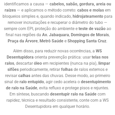
identificamos a causa —
cabelos, sabão, gordura, areia ou
raízes
— e aplicamos o método correto:
cabos e molas
em
bloqueios simples e, quando indicado,
hidrojateamento
para
remover incrustações e recuperar o diâmetro do tubo —
sempre com EPI, proteção do ambiente e
teste de vazão
ao
final nas regiões da
Av. Jabaquara
,
Domingos de Morais
,
Praça da Árvore
,
Metrô Saúde
e
Shopping Santa Cruz
.
Além disso, para reduzir novas ocorrências, a
WS
Desentupidora
orienta prevenção prática: usar
telas nos
ralos
, descartar
óleo
em recipientes (nunca na pia),
limpar
sifões
periodicamente, retirar
folhas
de ralos externos e
revisar
calhas
antes das chuvas. Desse modo, ao primeiro
sinal de
ralo entupido
, agir cedo acelera o
desentupimento
de ralo na Saúde
, evita refluxo e protege pisos e rejuntes.
Em síntese, buscando
desentupir ralo na Saúde
com
rapidez, técnica e resultado consistente, conte com a WS
Desentupidora em qualquer horário.