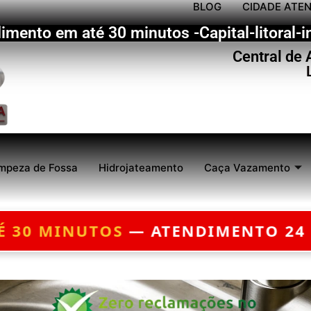
BLOG
CIDADE ATE
imento em até 30 minutos -Capital-litoral-in
Central de
mpeza de Fossa
Hidrojateamento
Caça Vazamento
MENTO 24 HORAS — ORÇAMENTO G