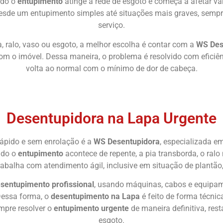
ndo o
entupimento
atinge a rede de esgoto e começa a afetar v
esde um entupimento simples até situações mais graves, sempr
serviço.
ia, ralo, vaso ou esgoto, a melhor escolha é contar com a
WS Des
 o imóvel. Dessa maneira, o problema é resolvido com eficiênci
volta ao normal com o mínimo de dor de cabeça.
Chame Agora
Desentupidora na Lapa Urgente
rápido e sem enrolação é a
WS Desentupidora
, especializada e
ndo o
entupimento
acontece de repente, a pia transborda, o ralo
rabalha com atendimento ágil, inclusive em situação de plantão
sentupimento profissional
, usando máquinas, cabos e equipa
Dessa forma, o
desentupimento na Lapa
é feito de forma técnica
empre resolver o
entupimento urgente
de maneira definitiva, res
esgoto.