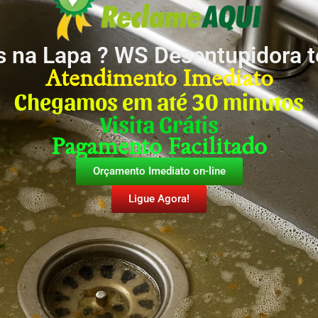
 na Lapa ? WS Desentupidora 
Atendimento Imediato
Chegamos em até 30 minutos
Visita Grátis
Pagamento Facilitado
Orçamento Imediato on-line
Ligue Agora!