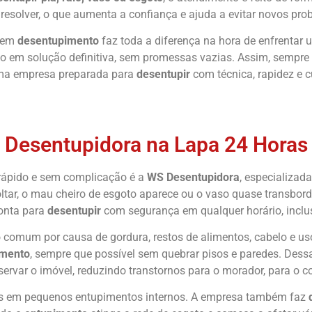
resolver, o que aumenta a confiança e ajuda a evitar novos pr
a em
desentupimento
faz toda a diferença na hora de enfrentar
o em solução definitiva, sem promessas vazias. Assim, sempre 
ma empresa preparada para
desentupir
com técnica, rapidez e 
Chame Agora
Desentupidora na Lapa 24 Horas
rápido e sem complicação é a
WS Desentupidora
, especializa
ar, o mau cheiro de esgoto aparece ou o vaso quase transbord
ronta para
desentupir
com segurança em qualquer horário, inclus
 comum por causa de gordura, restos de alimentos, cabelo e uso 
imento
, sempre que possível sem quebrar pisos e paredes. Dess
servar o imóvel, reduzindo transtornos para o morador, para o 
s em pequenos entupimentos internos. A empresa também faz