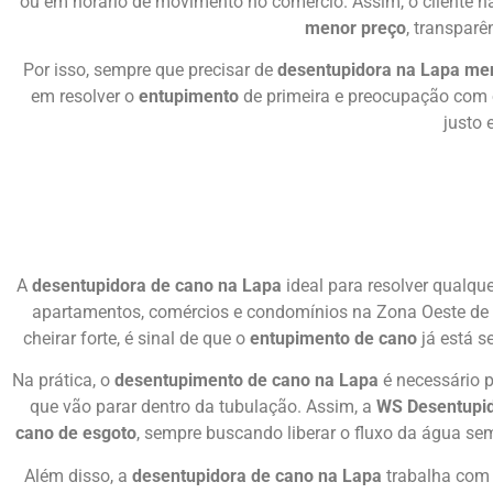
ou em horário de movimento no comércio. Assim, o cliente nã
menor preço
, transpar
Por isso, sempre que precisar de
desentupidora na Lapa me
em resolver o
entupimento
de primeira e preocupação com 
justo 
A
desentupidora de cano na Lapa
ideal para resolver qualqu
apartamentos, comércios e condomínios na Zona Oeste de S
cheirar forte, é sinal de que o
entupimento de cano
já está s
Na prática, o
desentupimento de cano na Lapa
é necessário p
que vão parar dentro da tubulação. Assim, a
WS Desentupid
cano de esgoto
, sempre buscando liberar o fluxo da água s
Além disso, a
desentupidora de cano na Lapa
trabalha com 