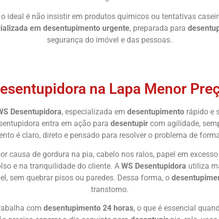
, o ideal é não insistir em produtos químicos ou tentativas cas
ializada em desentupimento urgente
, preparada para
desentup
segurança do imóvel e das pessoas.
Chame Agora
esentupidora na Lapa Menor Pre
WS Desentupidora
, especializada em
desentupimento
rápido e 
esentupidora entra em ação para
desentupir
com agilidade, sem
nto é claro, direto e pensado para resolver o problema de forma
r causa de gordura na pia, cabelo nos ralos, papel em excesso 
lso e na tranquilidade do cliente. A
WS Desentupidora
utiliza 
el, sem quebrar pisos ou paredes. Dessa forma, o
desentupime
transtorno.
rabalha com
desentupimento 24 horas
, o que é essencial quan