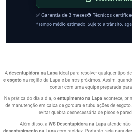
✅ Garantia de 3 meses
👷 Técnicos certific
*Tempo médio estimado. Sujeito a trânsito, age
A
desentupidora na Lapa
ideal para resolver qualquer tipo d
e esgoto
na região da Lapa e bairros próximos. Assim, quand
contar com uma equipe preparada par
Na prática do dia a dia, o
entupimento na Lapa
acontece, prin
de manutenção em caixa de gordura e tubulações de esgoto. 
evitar quebra desnecessária de pisos e parede
Além disso, a
WS Desentupidora na Lapa
atende não 
desentupimento na Lapa
com rapidez. Portanto, seja para
des