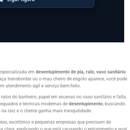
 especializada em
desentupimento de pia, ralo, vaso sanitário
aça transbordar ou o mau cheiro de esgoto aparece, você pode
 atendimento ágil e serviço bem-feito.
ralos do banheiro, papel em excesso no vaso sanitário e falta
dequados e técnicas modernas de
desentupimento
, buscando
 na raiz e o cliente ganha mais tranquilidade.
tes, escritórios e pequenas empresas que precisam de
rma clara, explicando o que está causando o entupimento e qual