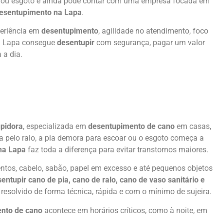
so ou esgoto e ainda pode contar com uma empresa focada em
esentupimento na Lapa
.
periência em
desentupimento
, agilidade no atendimento, foco
da Lapa consegue
desentupir
com segurança, pagar um valor
 a dia.
pidora
, especializada em
desentupimento de cano
em casas,
 pelo ralo, a pia demora para escoar ou o esgoto começa a
na Lapa
faz toda a diferença para evitar transtornos maiores.
ntos, cabelo, sabão, papel em excesso e até pequenos objetos
entupir cano de pia, cano de ralo, cano de vaso sanitário e
resolvido de forma técnica, rápida e com o mínimo de sujeira.
nto de cano
acontece em horários críticos, como à noite, em