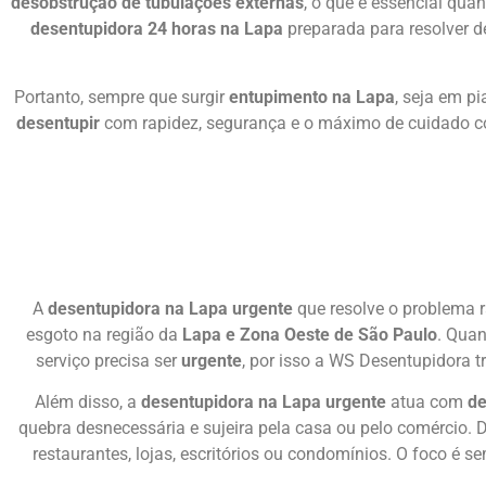
desobstrução de tubulações externas
, o que é essencial qua
desentupidora 24 horas na Lapa
preparada para resolver d
Portanto, sempre que surgir
entupimento na Lapa
, seja em p
desentupir
com rapidez, segurança e o máximo de cuidado com
A
desentupidora na Lapa urgente
que resolve o problema 
esgoto na região da
Lapa e Zona Oeste de São Paulo
. Qua
serviço precisa ser
urgente
, por isso a WS Desentupidora t
Além disso, a
desentupidora na Lapa urgente
atua com
de
quebra desnecessária e sujeira pela casa ou pelo comércio. 
restaurantes, lojas, escritórios ou condomínios. O foco é s