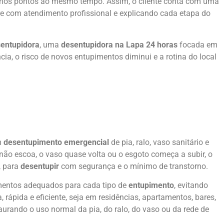
ários pontos ao mesmo tempo. Assim, o cliente conta com uma
e com atendimento profissional e explicando cada etapa do
entupidora
, uma
desentupidora na Lapa 24 horas
focada em
a, o risco de novos entupimentos diminui e a rotina do local
m
desentupimento emergencial
de pia, ralo, vaso sanitário e
 não escoa, o vaso quase volta ou o esgoto começa a subir, o
, para
desentupir
com segurança e o mínimo de transtorno.
mentos adequados para cada tipo de
entupimento
, evitando
, rápida e eficiente, seja em residências, apartamentos, bares,
taurando o uso normal da pia, do ralo, do vaso ou da rede de