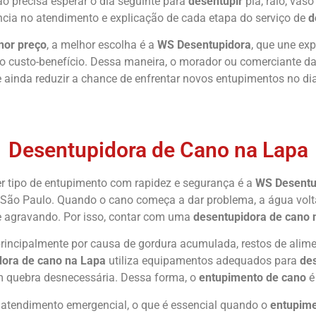
o precisa esperar o dia seguinte para
desentupir
pia, ralo, va
ência no atendimento e explicação de cada etapa do serviço de
d
nor preço
, a melhor escolha é a
WS Desentupidora
, que une ex
o custo-benefício. Dessa maneira, o morador ou comerciante 
e ainda reduzir a chance de enfrentar novos entupimentos no dia
Chame Agora
Desentupidora de Cano na Lapa
er tipo de entupimento com rapidez e segurança é a
WS Desentu
ão Paulo. Quando o cano começa a dar problema, a água volta
e agravando. Por isso, contar com uma
desentupidora de cano 
rincipalmente por causa de gordura acumulada, restos de alime
ora de cano na Lapa
utiliza equipamentos adequados para
des
em quebra desnecessária. Dessa forma, o
entupimento de cano
é 
atendimento emergencial, o que é essencial quando o
entupime