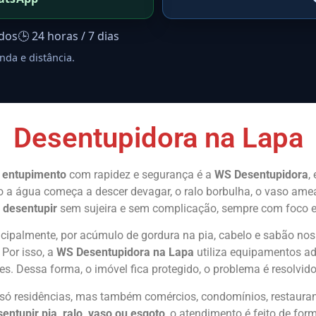
ados
🕒 24 horas / 7 dias
nda e distância.
Desentupidora na Lapa
e
entupimento
com rapidez e segurança é a
WS Desentupidora
,
o a água começa a descer devagar, o ralo borbulha, o vaso ame
a
desentupir
sem sujeira e sem complicação, sempre com foco em
cipalmente, por acúmulo de gordura na pia, cabelo e sabão nos 
Por isso, a
WS Desentupidora na Lapa
utiliza equipamentos a
s. Dessa forma, o imóvel fica protegido, o problema é resolvido
só residências, mas também comércios, condomínios, restauran
entupir pia, ralo, vaso ou esgoto
, o atendimento é feito de fo