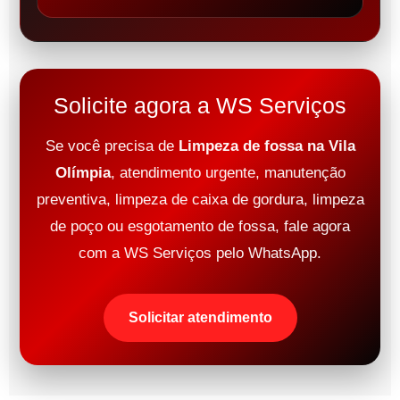
Solicite agora a WS Serviços
Se você precisa de
Limpeza de fossa na Vila
Olímpia
, atendimento urgente, manutenção
preventiva, limpeza de caixa de gordura, limpeza
de poço ou esgotamento de fossa, fale agora
com a WS Serviços pelo WhatsApp.
Solicitar atendimento