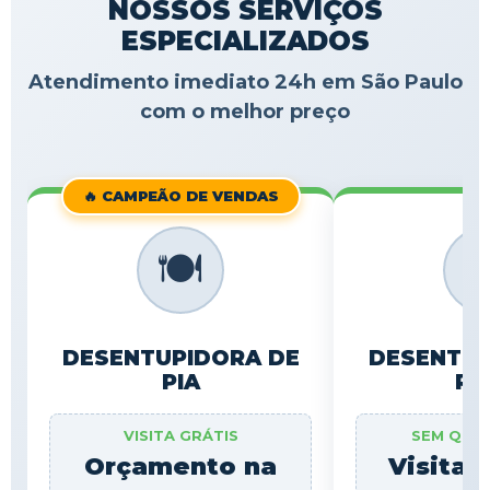
NOSSOS SERVIÇOS
ESPECIALIZADOS
Atendimento imediato 24h em São Paulo
com o melhor preço
🔥 CAMPEÃO DE VENDAS
🍽️

DESENTUPIDORA DE
DESENTUP
PIA
RA
VISITA GRÁTIS
SEM QUE
Orçamento na
Visita 