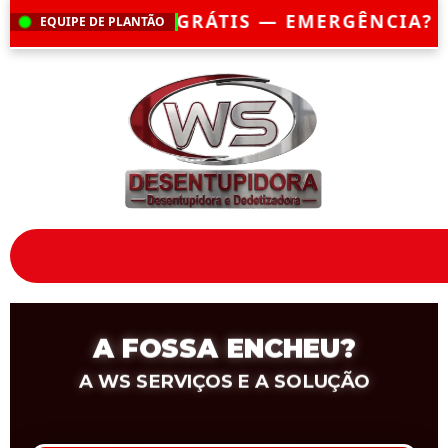
 — EMERGÊNCIA?
CHEGAMOS EM ATÉ 30 M
EQUIPE DE PLANTÃO
A FOSSA ENCHEU?
A WS SERVIÇOS E A SOLUÇÃO