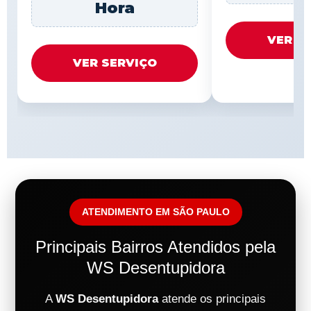
Hora
VER S
VER SERVIÇO
ATENDIMENTO EM SÃO PAULO
Principais Bairros Atendidos pela
WS Desentupidora
A
WS Desentupidora
atende os principais