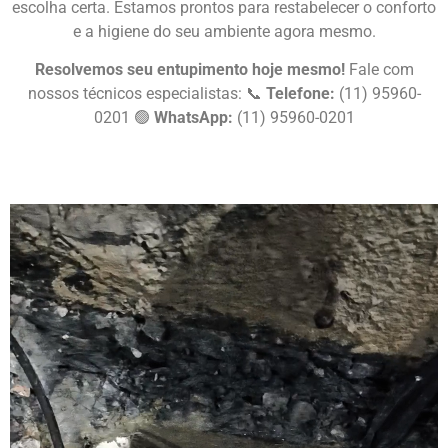
escolha certa. Estamos prontos para restabelecer o conforto
e a higiene do seu ambiente agora mesmo.
Resolvemos seu entupimento hoje mesmo!
Fale com
nossos técnicos especialistas: 📞
Telefone:
(11) 95960-
0201 🟢
WhatsApp:
(11) 95960-0201
Chame Agora