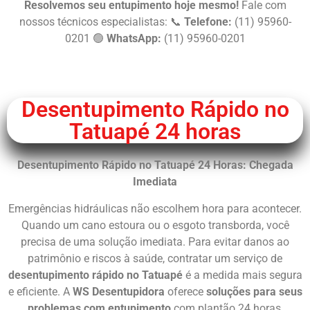
Resolvemos seu entupimento hoje mesmo!
Fale com
nossos técnicos especialistas: 📞
Telefone:
(11) 95960-
0201 🟢
WhatsApp:
(11) 95960-0201
Chame Agora
Desentupimento Rápido no
Tatuapé 24 horas
Desentupimento Rápido no Tatuapé 24 Horas: Chegada
Imediata
Emergências hidráulicas não escolhem hora para acontecer.
Quando um cano estoura ou o esgoto transborda, você
precisa de uma solução imediata. Para evitar danos ao
patrimônio e riscos à saúde, contratar um serviço de
desentupimento rápido no Tatuapé
é a medida mais segura
e eficiente. A
WS Desentupidora
oferece
soluções para seus
problemas com entupimento
com plantão 24 horas,