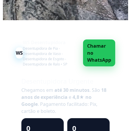
WS Desentupidora
Chamar
Desentupidora de Pia -
WS
no
Desentupidora de Vaso -
Desentupidora de Esgoto -
WhatsApp
Desentupidora de Ralo • SP
Desentupidora Urgente
Chegamos em
até 30 minutos
. São
18
anos de experiência
e
4,8★ no
Google
. Pagamento facilitado: Pix,
cartão e boleto.
0
0