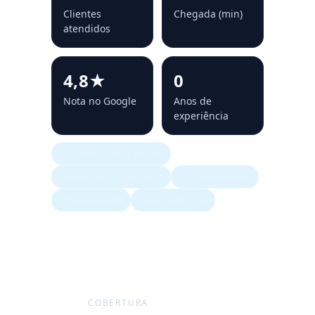
Clientes
Chegada (min)
atendidos
4,8★
0
Nota no Google
Anos de
experiência
Pia • Ralo • Vaso • Esgoto
Fossa • Caixa de Gordura
Hidrojateamento
Vídeo Inspeção
Dedetização 24h
COBERTURA