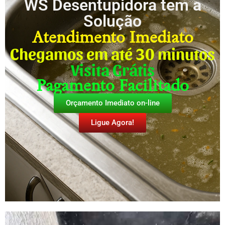
WS Desentupidora tem a
Solução
Atendimento Imediato
Chegamos em até 30 minutos
Visita Grátis
Pagamento Facilitado
Orçamento Imediato on-line
Ligue Agora!