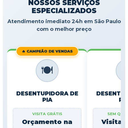
NOSSOS SERVIÇOS
ESPECIALIZADOS
Atendimento imediato 24h em São Paulo
com o melhor preço
🔥 CAMPEÃO DE VENDAS
🍽️

DESENTUPIDORA DE
DESENTUP
PIA
RA
VISITA GRÁTIS
SEM QUE
Orçamento na
Visita 