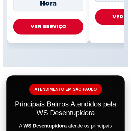
Hora
VER S
VER SERVIÇO
ATENDIMENTO EM SÃO PAULO
Principais Bairros Atendidos pela
WS Desentupidora
A
WS Desentupidora
atende os principais