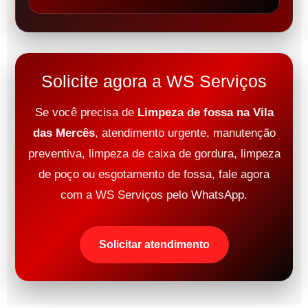
Solicite agora a WS Serviços
Se você precisa de
Limpeza de fossa na Vila
das Mercês
, atendimento urgente, manutenção
preventiva, limpeza de caixa de gordura, limpeza
de poço ou esgotamento de fossa, fale agora
com a WS Serviços pelo WhatsApp.
Solicitar atendimento