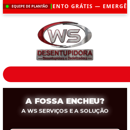
GRÁTIS — EMERGÊNCIA?
CHEGAMOS EM A
EQUIPE DE PLANTÃO
A FOSSA ENCHEU?
A WS SERVIÇOS E A SOLUÇÃO