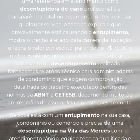
uma referência em atendimento como
desentupidora de cano
profissional é a
transparência total no orçamento. Antes de iniciar
qualquer serviço, o técnico explica o que
provavelmente está causando o
entupimento
,
mostra o trecho afetado pela câmera de inspeção
e fecha o valor por escrito, partindo de R$ 79,00 o
metro. Emitimos nota fiscal, oferecemos garantia
por escrito do
desentupimento
realizado e
fornecemos relatório técnico para administradoras
de condomínio que exigem comprovação
detalhada do trabalho executado dentro das
normas da
ABNT
e
CETESB
, documento muito útil
em reuniões de assembleia e prestações de conta.
Se você está com um
entupimento
na sua casa,
condomínio ou comércio e precisa de uma
desentupidora na Vila das Mercês
com
atendimento rápido, equipe técnica qualificada e