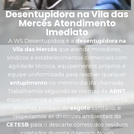
Desentupidora na Vila das
Mercês Atendimento
Imediato
A WS Desentupidora é a
desentupidora na
Vila das Mercês
que atende moradores,
síndicos e estabelecimentos comerciais com
agilidade técnica, equipamentos próprios e
equipe uniformizada para resolver qualquer
entupimento
no mesmo dia da chamada.
Trabalhamos seguindo as normas da
ABNT
,
especialmente a NBR 8160 que regulamenta
sistemas prediais de
esgoto
sanitário, e
respeitamos as diretrizes ambientais da
CETESB
para o descarte correto dos resíduos
coletados durante o serviço. Nosso