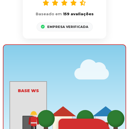
Baseado em
159 avaliações
EMPRESA VERIFICADA
CHAMADA
EMERGÊNCIA
BASE WS