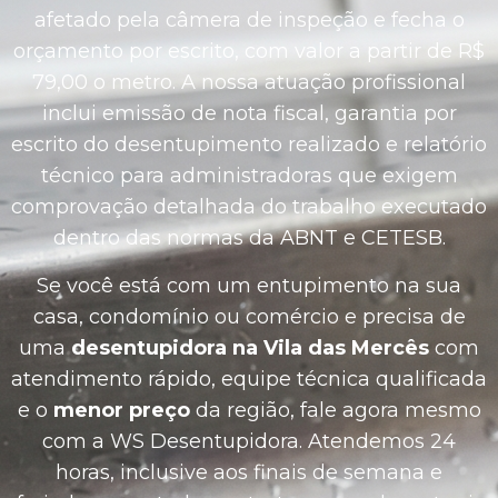
afetado pela câmera de inspeção e fecha o
orçamento por escrito, com valor a partir de R$
79,00 o metro. A nossa atuação profissional
inclui emissão de nota fiscal, garantia por
escrito do desentupimento realizado e relatório
técnico para administradoras que exigem
comprovação detalhada do trabalho executado
dentro das normas da ABNT e CETESB.
Se você está com um entupimento na sua
casa, condomínio ou comércio e precisa de
uma
desentupidora na Vila das Mercês
com
atendimento rápido, equipe técnica qualificada
e o
menor preço
da região, fale agora mesmo
com a WS Desentupidora. Atendemos 24
horas, inclusive aos finais de semana e