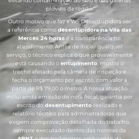
evitando contaminação do solo e das galerias
pluviais da região.
Outro motivo que faz a WS Desentupidora ser
a referência como
desentupidora na Vila das
Mercês 24 horas
é a transparência no
atendimento. Antes de iniciar qualquer
serviço, o técnico explica o que provavelmente
está causando o
entupimento
, mostra o
trecho afetado pela câmera de inspeção e
fecha o orçamento por escrito, com valor a
partir de R$ 79,00 o metro. A nossa atuação
inclui ainda emissão de nota fiscal, garantia por
escrito do
desentupimento
realizado e
relatório técnico para administradoras que
exigem comprovação detalhada do trabalho,
sempre executado dentro das normas da
ABNT
e dos parâmetros ambientais da