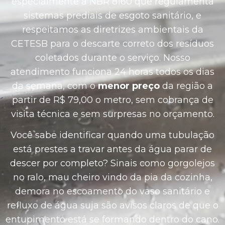
especialmente a NBR 8160 que regulamenta
sistemas prediais de esgoto sanitário, e
respeitamos as diretrizes ambientais da
CETESB para o descarte correto dos resíduos
coletados durante o serviço. Nosso
atendimento funciona 24 horas todos os dias
da semana, com o
menor preço
da região a
partir de R$ 79,00 o metro, sem cobrança de
visita técnica e sem surpresas no orçamento.
Você sabe identificar quando uma tubulação
está prestes a travar antes da água parar de
descer por completo? Sinais como gorgolejos
no ralo, mau cheiro vindo da pia da cozinha,
demora no escoamento do vaso sanitário e
refluxo de água suja são avisos claros de que o
entupimento está se formando dentro do cano.