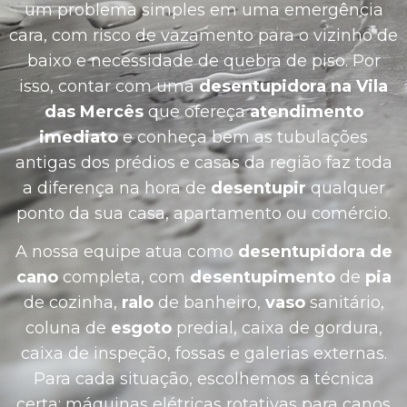
um problema simples em uma emergência
cara, com risco de vazamento para o vizinho de
baixo e necessidade de quebra de piso. Por
isso, contar com uma
desentupidora na Vila
das Mercês
que ofereça
atendimento
imediato
e conheça bem as tubulações
antigas dos prédios e casas da região faz toda
a diferença na hora de
desentupir
qualquer
ponto da sua casa, apartamento ou comércio.
A nossa equipe atua como
desentupidora de
cano
completa, com
desentupimento
de
pia
de cozinha,
ralo
de banheiro,
vaso
sanitário,
coluna de
esgoto
predial, caixa de gordura,
caixa de inspeção, fossas e galerias externas.
Para cada situação, escolhemos a técnica
certa: máquinas elétricas rotativas para canos