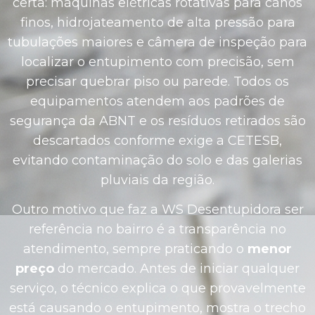
certa: máquinas elétricas rotativas para canos
finos, hidrojateamento de alta pressão para
tubulações maiores e câmera de inspeção para
localizar o entupimento com precisão, sem
precisar quebrar piso ou parede. Todos os
equipamentos atendem aos padrões de
segurança da ABNT e os resíduos retirados são
descartados conforme exige a CETESB,
evitando contaminação do solo e das galerias
pluviais da região.
Outro motivo que faz a WS Desentupidora ser
referência no bairro é a transparência no
atendimento, sempre praticando o
menor
preço
do mercado. Antes de iniciar qualquer
serviço, o técnico explica o que provavelmente
está causando o entupimento, mostra o trecho