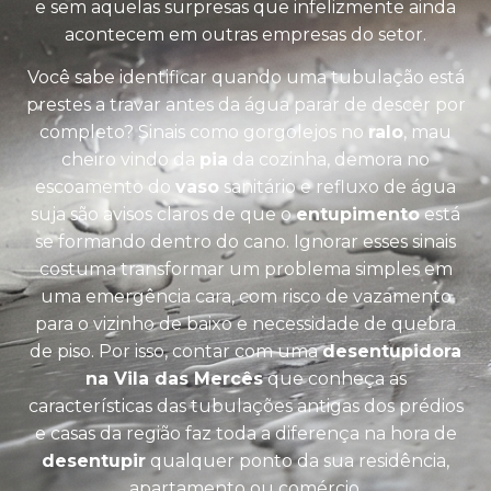
e sem aquelas surpresas que infelizmente ainda
acontecem em outras empresas do setor.
Você sabe identificar quando uma tubulação está
prestes a travar antes da água parar de descer por
completo? Sinais como gorgolejos no
ralo
, mau
cheiro vindo da
pia
da cozinha, demora no
escoamento do
vaso
sanitário e refluxo de água
suja são avisos claros de que o
entupimento
está
se formando dentro do cano. Ignorar esses sinais
costuma transformar um problema simples em
uma emergência cara, com risco de vazamento
para o vizinho de baixo e necessidade de quebra
de piso. Por isso, contar com uma
desentupidora
na Vila das Mercês
que conheça as
características das tubulações antigas dos prédios
e casas da região faz toda a diferença na hora de
desentupir
qualquer ponto da sua residência,
apartamento ou comércio.