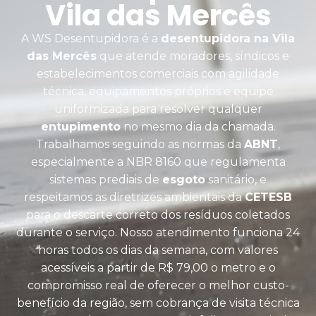
Vila das Mercês
A WS Desentupidora é a
desentupidora na Vila
das Mercês
que atende moradores, síndicos e
estabelecimentos comerciais com agilidade
técnica, equipamentos próprios e equipe
uniformizada para resolver qualquer
entupimento
no mesmo dia da chamada.
Trabalhamos seguindo as normas da
ABNT
,
especialmente a NBR 8160 que regulamenta
sistemas prediais de
esgoto
sanitário, e
respeitamos as diretrizes ambientais da
CETESB
para o descarte correto dos resíduos coletados
durante o serviço. Nosso atendimento funciona 24
horas todos os dias da semana, com valores
acessíveis a partir de R$ 79,00 o metro e o
compromisso real de oferecer o melhor custo-
benefício da região, sem cobrança de visita técnica