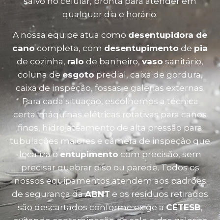
salvo no celular, pronta para atender em
qualquer dia e horário.
A nossa equipe atua como
desentupidora de
cano
completa, com
desentupimento
de
pia
de cozinha,
ralo
de banheiro,
vaso
sanitário,
coluna de
esgoto
predial, caixa de gordura,
caixa de inspeção, fossas e galerias externas.
Para cada situação, escolhemos a técnica
certa: máquinas elétricas rotativas para canos
finos, hidrojateamento de alta pressão para
tubulações maiores e câmera de inspeção que
localiza o
entupimento
com precisão, sem
precisar quebrar piso ou parede. Todos os
nossos equipamentos atendem aos padrões
de segurança da
ABNT
e os resíduos retirados
são descartados conforme exige a
CETESB
,