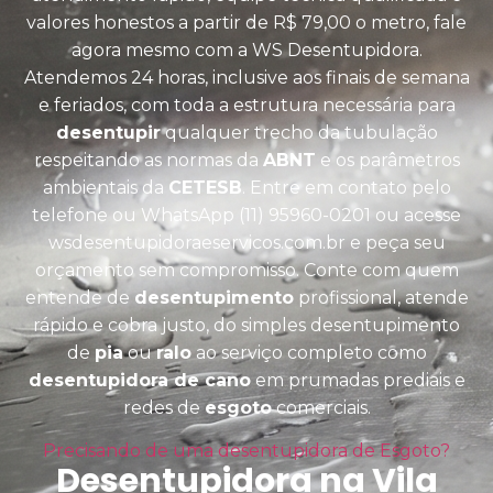
valores honestos a partir de R$ 79,00 o metro, fale
agora mesmo com a WS Desentupidora.
Atendemos 24 horas, inclusive aos finais de semana
e feriados, com toda a estrutura necessária para
desentupir
qualquer trecho da tubulação
respeitando as normas da
ABNT
e os parâmetros
ambientais da
CETESB
. Entre em contato pelo
telefone ou WhatsApp (11) 95960-0201 ou acesse
wsdesentupidoraeservicos.com.br e peça seu
orçamento sem compromisso. Conte com quem
entende de
desentupimento
profissional, atende
rápido e cobra justo, do simples desentupimento
de
pia
ou
ralo
ao serviço completo como
desentupidora de cano
em prumadas prediais e
redes de
esgoto
comerciais.
Precisando de uma desentupidora de Esgoto?
Desentupidora na Vila