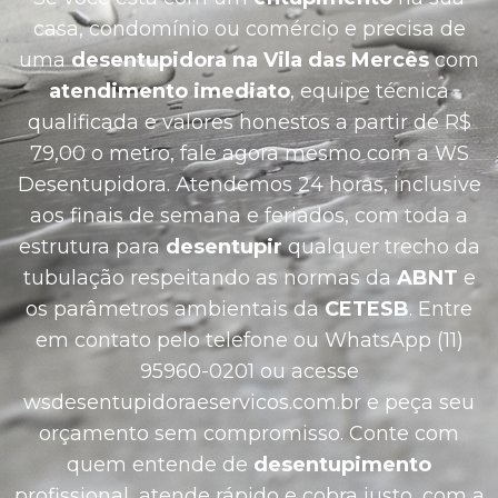
casa, condomínio ou comércio e precisa de
uma
desentupidora na Vila das Mercês
com
atendimento imediato
, equipe técnica
qualificada e valores honestos a partir de R$
79,00 o metro, fale agora mesmo com a WS
Desentupidora. Atendemos 24 horas, inclusive
aos finais de semana e feriados, com toda a
estrutura para
desentupir
qualquer trecho da
tubulação respeitando as normas da
ABNT
e
os parâmetros ambientais da
CETESB
. Entre
em contato pelo telefone ou WhatsApp (11)
95960-0201 ou acesse
wsdesentupidoraeservicos.com.br e peça seu
orçamento sem compromisso. Conte com
quem entende de
desentupimento
profissional, atende rápido e cobra justo, com a