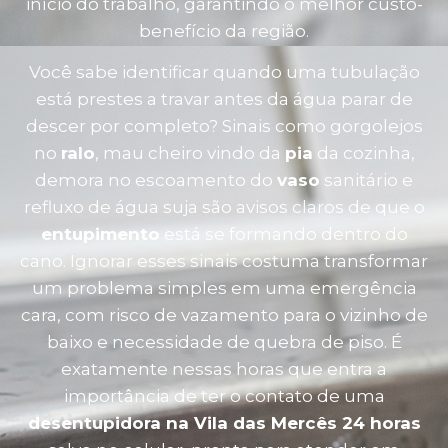
início do trabalho, garantindo o melhor custo-
benefício da região.
Você sabe identificar quando uma tubulação
está prestes a travar antes da água parar de
descer por completo? Sinais como gorgolejos
no
ralo
, mau cheiro vindo da
pia
da cozinha,
demora no escoamento do
vaso
sanitário e
refluxo de água suja são avisos claros de que o
entupimento
está se formando dentro do
cano. Ignorar esses sinais costuma transformar
um problema simples em uma emergência
cara, com risco de vazamento para o vizinho de
baixo e necessidade de quebra de piso. É
exatamente nessas horas que entra a
importância de ter o contato de uma
desentupidora na Vila das Mercês 24 horas