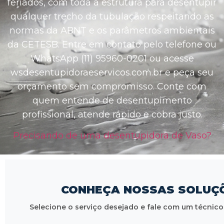
feriados, com toda a estrutura para desentupir
qualquer trecho da tubulação respeitando as
normas da ABNT e os parâmetros ambientais
da CETESB. Entre em contato pelo telefone ou
WhatsApp (11) 95960-0201 ou acesse
wsdesentupidoraeservicos.com.br e peça seu
orçamento sem compromisso. Conte com
quem entende de desentupimento
profissional, atende rápido e cobra justo.
Precisando de uma desentupidora de Vaso?
CONHEÇA NOSSAS SOLUÇ
Selecione o serviço desejado e fale com um técni