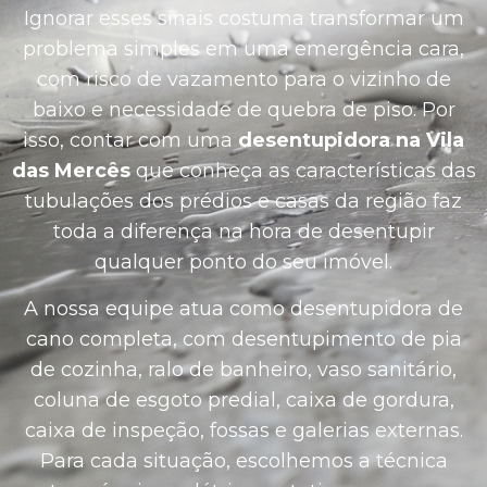
Ignorar esses sinais costuma transformar um
problema simples em uma emergência cara,
com risco de vazamento para o vizinho de
baixo e necessidade de quebra de piso. Por
isso, contar com uma
desentupidora na Vila
das Mercês
que conheça as características das
tubulações dos prédios e casas da região faz
toda a diferença na hora de desentupir
qualquer ponto do seu imóvel.
A nossa equipe atua como desentupidora de
cano completa, com desentupimento de pia
de cozinha, ralo de banheiro, vaso sanitário,
coluna de esgoto predial, caixa de gordura,
caixa de inspeção, fossas e galerias externas.
Para cada situação, escolhemos a técnica