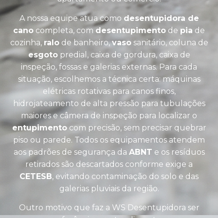
A nossa equipe atua como
desentupidora de
cano
completa, com
desentupimento
de
pia
de
cozinha,
ralo
de banheiro,
vaso
sanitário, coluna de
esgoto
predial, caixa de gordura, caixa de
inspeção, fossas e galerias externas. Para cada
situação, escolhemos a técnica certa: máquinas
elétricas rotativas para canos finos,
hidrojateamento de alta pressão para tubulações
maiores e câmera de inspeção para localizar o
entupimento
com precisão, sem precisar quebrar
piso ou parede. Todos os equipamentos atendem
aos padrões de segurança da
ABNT
e os resíduos
retirados são descartados conforme exige a
CETESB
, evitando contaminação do solo e das
galerias pluviais da região.
Outro motivo que faz a WS Desentupidora ser