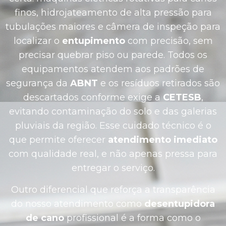
finos, hidrojateamento de alta pressão para
tubulações maiores e câmera de inspeção para
localizar o
entupimento
com precisão, sem
precisar quebrar piso ou parede. Todos os
equipamentos atendem aos padrões de
segurança da
ABNT
e os resíduos retirados são
descartados conforme exige a
CETESB
,
evitando contaminação do solo e das galerias
pluviais da região. Esse cuidado técnico é o
que permite oferecer
atendimento imediato
com qualidade real, e não apenas pressa para
entregar o serviço.
Outro diferencial que reforça a transparência
do nosso atendimento como
desentupidora
de cano
profissional é a forma como o