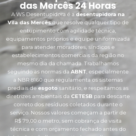
das Mercês 24 Horas
A WS Desentupidora é a
desentupidora na
Vila das Mercês
que resolve qualquer tipo de
entupimento com agilidade técnica,
equipamentos próprios e equipe uniformizada
para atender moradores, síndicos e
estabelecimentos comerciais da região no
mesmo dia da chamada. Trabalhamos
seguindo as normas da
ABNT
, especialmente
a NBR 8160 que regulamenta os sistemas
prediais de
esgoto
sanitário, e respeitamos as
diretrizes ambientais da
CETESB
para descarte
correto dos resíduos coletados durante o
serviço. Nossos valores começam a partir de
R$ 79,00 o metro, sem cobrança de visita
técnica e com orçamento fechado antes do