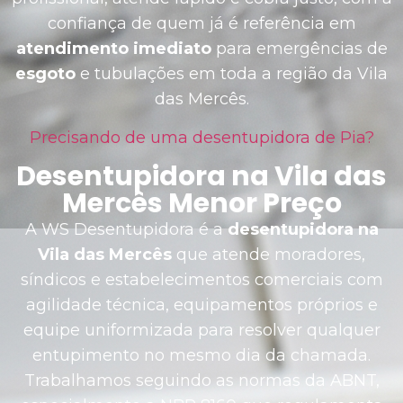
confiança de quem já é referência em
atendimento imediato
para emergências de
esgoto
e tubulações em toda a região da Vila
das Mercês.
Precisando de uma desentupidora de Pia?
Desentupidora na Vila das
Mercês Menor Preço
A WS Desentupidora é a
desentupidora na
Vila das Mercês
que atende moradores,
síndicos e estabelecimentos comerciais com
agilidade técnica, equipamentos próprios e
equipe uniformizada para resolver qualquer
entupimento no mesmo dia da chamada.
Trabalhamos seguindo as normas da ABNT,