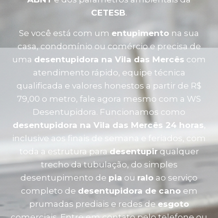
CETESB
.
Se você está com um
entupimento
na sua
casa, condomínio ou comércio e precisa de
uma
desentupidora na Vila das Mercês
com
atendimento rápido, equipe técnica
qualificada e valores honestos a partir de R$
79,00 o metro, fale agora mesmo com a WS
Desentupidora. Funcionamos como
desentupidora na Vila das Mercês 24 horas
,
inclusive aos finais de semana e feriados, com
toda a estrutura para
desentupir
qualquer
trecho da tubulação, do simples
desentupimento de
pia
ou
ralo
ao serviço
completo de
desentupidora de cano
em
prumadas prediais e redes de
esgoto
comerciais. Entre em contato pelo telefone ou