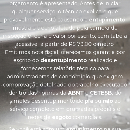
orçamento é apresentado. Antes de iniciar
qualquer serviço, o técnico explica o que
provavelmente está causando o
entupimento
,
mostra o trecho afetado pela câmera de
inspeção e fecha o valor por escrito, com tabela
acessível a partir de R$ 79,00 o metro.
Emitimos nota fiscal, oferecemos garantia por
escrito do
desentupimento
realizado e
fornecemos relatório técnico para
administradoras de condomínio que exigem
comprovação detalhada do trabalho executado
dentro das normas da
ABNT
e
CETESB
, do
simples desentupimento de
pia
ou
ralo
ao
serviço completo em prumadas prediais e
redes de
esgoto
comerciais.
Se você está com um
entupimento
na sua