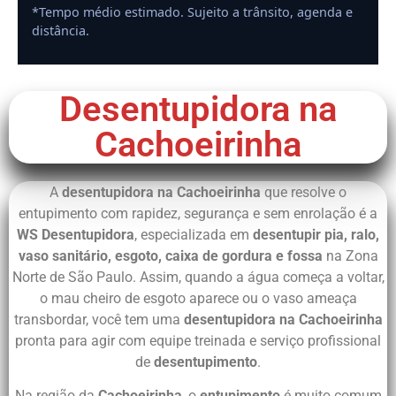
*Tempo médio estimado. Sujeito a trânsito, agenda e
distância.
Desentupidora na
Cachoeirinha
A
desentupidora na Cachoeirinha
que resolve o
entupimento com rapidez, segurança e sem enrolação é a
WS Desentupidora
, especializada em
desentupir pia, ralo,
vaso sanitário, esgoto, caixa de gordura e fossa
na Zona
Norte de São Paulo. Assim, quando a água começa a voltar,
o mau cheiro de esgoto aparece ou o vaso ameaça
transbordar, você tem uma
desentupidora na Cachoeirinha
pronta para agir com equipe treinada e serviço profissional
de
desentupimento
.
Na região da
Cachoeirinha
, o
entupimento
é muito comum