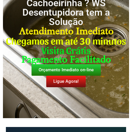
Cachoeirinha ? WS
Desentupidora tem a
Solução
Atendimento Imediato
Chegamos em até 30 minutos
Visita Grátis
Pagamento Facilitado
Orçamento Imediato on-line
Ligue Agora!