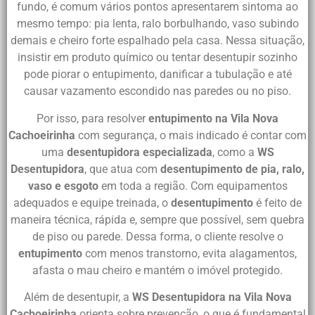
fundo, é comum vários pontos apresentarem sintoma ao
mesmo tempo: pia lenta, ralo borbulhando, vaso subindo
demais e cheiro forte espalhado pela casa. Nessa situação,
insistir em produto químico ou tentar desentupir sozinho
pode piorar o entupimento, danificar a tubulação e até
causar vazamento escondido nas paredes ou no piso.
Por isso, para resolver
entupimento na Vila Nova
Cachoeirinha
com segurança, o mais indicado é contar com
uma
desentupidora especializada
, como a
WS
Desentupidora
, que atua com
desentupimento de pia, ralo,
vaso e esgoto
em toda a região. Com equipamentos
adequados e equipe treinada, o
desentupimento
é feito de
maneira técnica, rápida e, sempre que possível, sem quebra
de piso ou parede. Dessa forma, o cliente resolve o
entupimento
com menos transtorno, evita alagamentos,
afasta o mau cheiro e mantém o imóvel protegido.
Além de desentupir, a
WS Desentupidora na Vila Nova
Cachoeirinha
orienta sobre prevenção, o que é fundamental