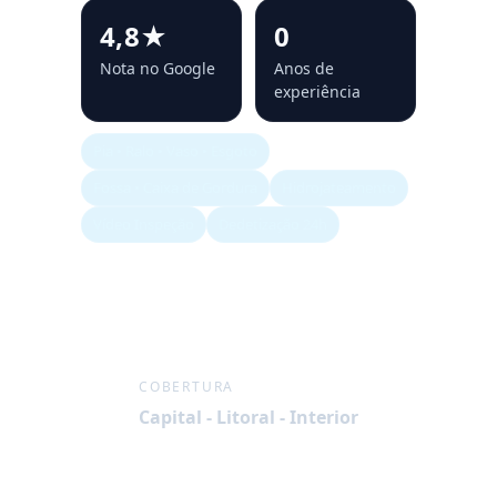
4,8★
0
Nota no Google
Anos de
experiência
Pia • Ralo • Vaso • Esgoto
Fossa • Caixa de Gordura
Hidrojateamento
Vídeo Inspeção
Dedetização 24h
COBERTURA
Capital - Litoral - Interior