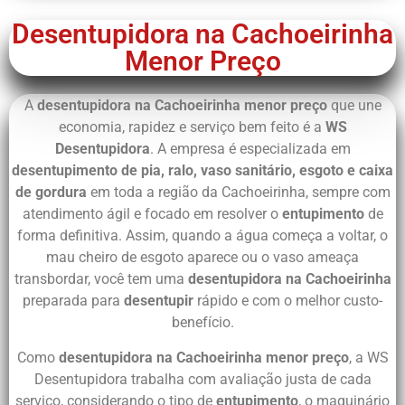
Desentupidora na Cachoeirinha
Menor Preço
O ChatGPT disse:
A
desentupidora na Cachoeirinha menor preço
que une
economia, rapidez e serviço bem feito é a
WS
Desentupidora
. A empresa é especializada em
desentupimento de pia, ralo, vaso sanitário, esgoto e caixa
de gordura
em toda a região da Cachoeirinha, sempre com
atendimento ágil e focado em resolver o
entupimento
de
forma definitiva. Assim, quando a água começa a voltar, o
mau cheiro de esgoto aparece ou o vaso ameaça
transbordar, você tem uma
desentupidora na Cachoeirinha
preparada para
desentupir
rápido e com o melhor custo-
benefício.
Como
desentupidora na Cachoeirinha menor preço
, a WS
Desentupidora trabalha com avaliação justa de cada
serviço, considerando o tipo de
entupimento
, o maquinário