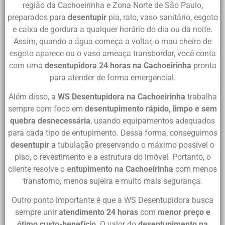
região da Cachoeirinha e Zona Norte de São Paulo,
preparados para
desentupir
pia, ralo, vaso sanitário, esgoto
e caixa de gordura a qualquer horário do dia ou da noite.
Assim, quando a água começa a voltar, o mau cheiro de
esgoto aparece ou o vaso ameaça transbordar, você conta
com uma
desentupidora 24 horas na Cachoeirinha
pronta
para atender de forma emergencial.
Além disso, a
WS Desentupidora na Cachoeirinha
trabalha
sempre com foco em
desentupimento rápido, limpo e sem
quebra desnecessária
, usando equipamentos adequados
para cada tipo de entupimento. Dessa forma, conseguimos
desentupir
a tubulação preservando o máximo possível o
piso, o revestimento e a estrutura do imóvel. Portanto, o
cliente resolve o
entupimento na Cachoeirinha
com menos
transtorno, menos sujeira e muito mais segurança.
Outro ponto importante é que a WS Desentupidora busca
sempre unir
atendimento 24 horas
com
menor preço e
ótimo custo-benefício
. O valor do
desentupimento na