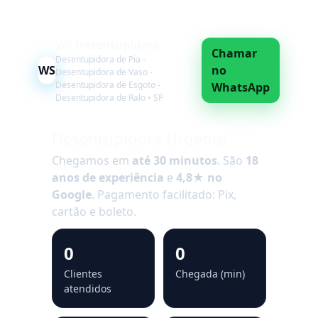
WS Desentupidora
Chamar
Desentupidora de Pia -
WS
no
Desentupidora de Vaso -
Desentupidora de Esgoto -
WhatsApp
Desentupidora de Ralo • SP
Desentupidora Urgente
Chegamos em
até 30 minutos
. São
18
anos de experiência
e
4,8★ no
Google
. Pagamento facilitado: Pix,
cartão e boleto.
0
0
Clientes
Chegada (min)
atendidos