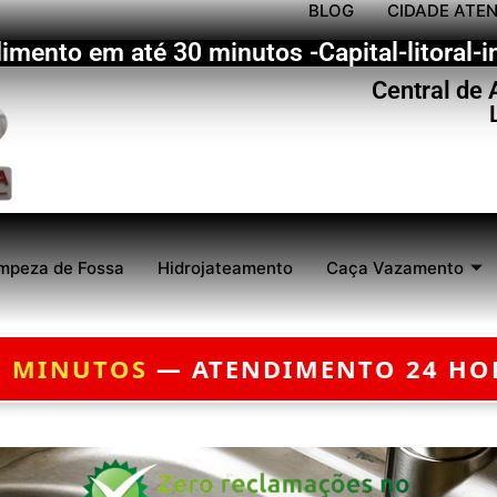
BLOG
CIDADE ATE
imento em até 30 minutos -Capital-litoral-in
Central de
mpeza de Fossa
Hidrojateamento
Caça Vazamento
O 24 HORAS — ORÇAMENTO GRÁTI