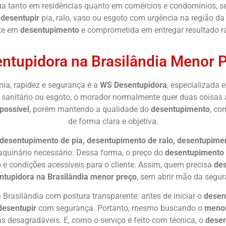
ua tanto em residências quanto em comércios e condomínios, sem
r
desentupir
pia, ralo, vaso ou esgoto com urgência na região d
nte em
desentupimento
e comprometida em entregar resultado rá
ntupidora na Brasilândia Menor 
ia, rapidez e segurança é a
WS Desentupidora
, especializada
so sanitário ou esgoto, o morador normalmente quer duas cois
possível
, porém mantendo a qualidade do
desentupimento
, co
de forma clara e objetiva.
desentupimento de pia, desentupimento de ralo, desentupimen
aquinário necessário. Dessa forma, o preço do
desentupimento 
o
e condições acessíveis para o cliente. Assim, quem precisa
des
ntupidora na Brasilândia menor preço
, sem abrir mão da segur
 Brasilândia com postura transparente: antes de iniciar o
desen
desentupir
com segurança. Portanto, mesmo buscando o
menor
s desagradáveis. E, como o serviço é feito com técnica, o
dese