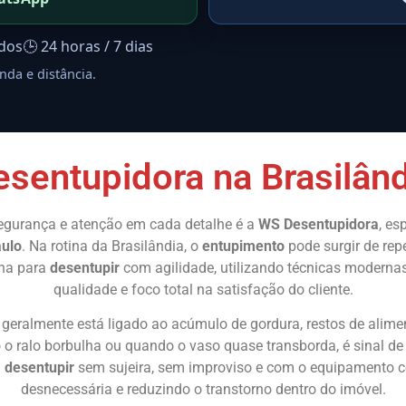
ados
🕒 24 horas / 7 dias
nda e distância.
esentupidora na Brasilând
egurança e atenção em cada detalhe é a
WS Desentupidora
, es
aulo
. Na rotina da Brasilândia, o
entupimento
pode surgir de rep
lha para
desentupir
com agilidade, utilizando técnicas moderna
qualidade e foco total na satisfação do cliente.
geralmente está ligado ao acúmulo de gordura, restos de alimen
o ralo borbulha ou quando o vaso quase transborda, é sinal d
a
desentupir
sem sujeira, sem improviso e com o equipamento ce
desnecessária e reduzindo o transtorno dentro do imóvel.