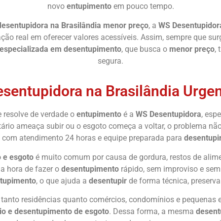
novo
entupimento
em pouco tempo.
desentupidora na Brasilândia menor preço
, a
WS Desentupidor
ação real em oferecer valores acessíveis. Assim, sempre que su
 especializada em desentupimento
, que busca o
menor preço
,
segura.
sentupidora na Brasilândia Urge
 resolve de verdade o
entupimento
é a
WS Desentupidora
, esp
itário ameaça subir ou o esgoto começa a voltar, o problema nã
, com atendimento 24 horas e equipe preparada para
desentupi
o e esgoto
é muito comum por causa de gordura, restos de alimen
na hora de fazer o
desentupimento
rápido, sem improviso e sem
tupimento
, o que ajuda a
desentupir
de forma técnica, preserva
tanto residências quanto comércios, condomínios e pequenas
io e desentupimento de esgoto
. Dessa forma, a mesma
desent