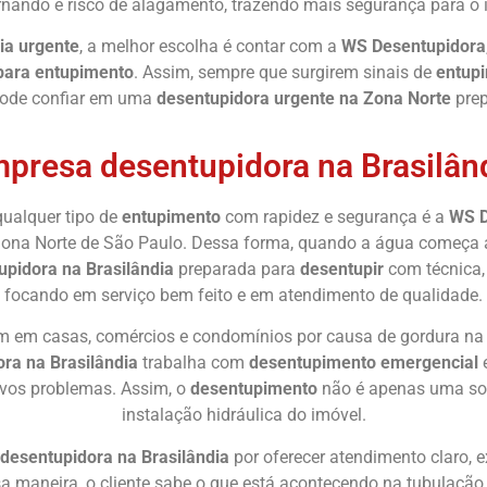
rnando e risco de alagamento, trazendo mais segurança para o 
ia urgente
, a melhor escolha é contar com a
WS Desentupidora
 para entupimento
. Assim, sempre que surgirem sinais de
entupi
 pode confiar em uma
desentupidora urgente na Zona Norte
prep
presa desentupidora na Brasilân
qualquer tipo de
entupimento
com rapidez e segurança é a
WS D
ona Norte de São Paulo. Dessa forma, quando a água começa a v
upidora na Brasilândia
preparada para
desentupir
com técnica,
focando em serviço bem feito e em atendimento de qualidade.
em casas, comércios e condomínios por causa de gordura na pi
ra na Brasilândia
trabalha com
desentupimento emergencial
e
novos problemas. Assim, o
desentupimento
não é apenas uma so
instalação hidráulica do imóvel.
desentupidora na Brasilândia
por oferecer atendimento claro, 
a maneira, o cliente sabe o que está acontecendo na tubulação 