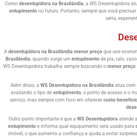
Como
desentupidora na Brasilândia
, a WS Desentupidora at
entupimento
no futuro. Portanto, sempre que você precisa
séria, experie
Dese
A
desentupidora na Brasilândia menor preço
que une econom
Brasilândia
, quando surge um
entupimento
de pia, ralo, va
WS Desentupidora trabalha sempre buscando o
menor preço 
Além disso, a
WS Desentupidora na Brasilândia
atua com
avaliando o tipo de
entupimento
, o ponto de acesso e o m
serviço, mas sempre com foco em oferecer
custo-benefíci
dese
Outro ponto importante é que a
WS Desentupidora
atende a
entupimento
e informa qual equipamento será usado para
imóvel, o que aumenta a confiança e ajuda a evitar surpresa