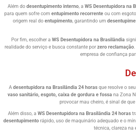
Além do
desentupimento interno
, a
WS Desentupidora na B
para quem sofre com
entupimento recorrente
ou com esgoto 
origem real do
entupimento
, garantindo um
desentupime
Por fim, escolher a
WS Desentupidora na Brasilândia
sign
realidade do serviço e busca constante por
zero reclamação
.
empresa de confiança pa
De
A
desentupidora na Brasilândia 24 horas
que resolve o se
vaso sanitário, esgoto, caixa de gordura e fossa
na Zona No
provocar mau cheiro, é sinal de que
Além disso, a
WS Desentupidora na Brasilândia 24 horas
tr
desentupimento
rápido, uso de maquinário adequado e o míni
técnica, clareza na