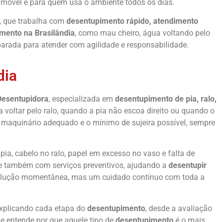
imóvel e para quem usa o ambiente todos os dias.
, que trabalha com
desentupimento rápido, atendimento
mento na Brasilândia
, como mau cheiro, água voltando pelo
arada para atender com agilidade e responsabilidade.
dia
esentupidora
, especializada em
desentupimento de pia, ralo,
oltar pelo ralo, quando a pia não escoa direito ou quando o
 maquinário adequado e o mínimo de sujeira possível, sempre
a, cabelo no ralo, papel em excesso no vaso e falta de
 também com serviços preventivos, ajudando a
desentupir
lução momentânea, mas um cuidado contínuo com toda a
explicando cada etapa do
desentupimento
, desde a avaliação
e entende por que aquele tipo de
desentupimento
é o mais