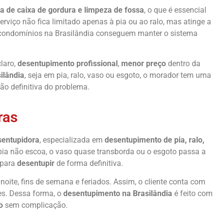
a de caixa de gordura e limpeza de fossa
, o que é essencial
iço não fica limitado apenas à pia ou ao ralo, mas atinge a
e condomínios na Brasilândia conseguem manter o sistema
laro,
desentupimento profissional
,
menor preço
dentro da
ilândia
, seja em pia, ralo, vaso ou esgoto, o morador tem uma
ção definitiva do problema.
ras
entupidora
, especializada em
desentupimento de pia, ralo,
pia não escoa, o vaso quase transborda ou o esgoto passa a
 para
desentupir
de forma definitiva.
oite, fins de semana e feriados. Assim, o cliente conta com
es. Dessa forma, o
desentupimento na Brasilândia
é feito com
o
sem complicação.