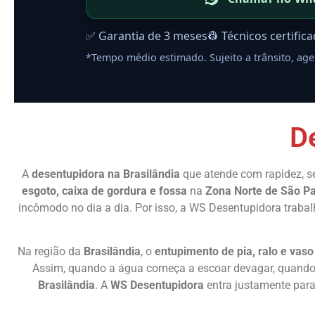
✅ Garantia de 3 meses
👷 Técnicos certific
*Tempo médio estimado. Sujeito a trânsito, age
D
A
desentupidora na Brasilândia
que atende com rapidez, s
esgoto, caixa de gordura e fossa
na
Zona Norte de São P
incômodo no dia a dia. Por isso, a WS Desentupidora traba
Na região da
Brasilândia
, o
entupimento de pia, ralo e vaso
Assim, quando a água começa a escoar devagar, quando 
Brasilândia
. A
WS Desentupidora
entra justamente par