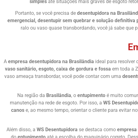
simples
até situações mais graves de esgoto reto
Portanto, se você precisa de
desentupidora na Brasilând
emergencial, desentupir sem quebrar e solução definitiva
ralo ou vaso quase transbordando, você já sabe que
Em
A
empresa desentupidora na Brasilândia
ideal para resolver 
vaso sanitário, esgoto, caixa de gordura e fossa
em toda a Z
vaso ameaça transbordar, você pode contar com uma
desent
Na região da
Brasilândia
, o
entupimento
é muito comum 
manutenção na rede de esgoto. Por isso, a
WS Desentupido
canos
e, ao mesmo tempo, orientar o cliente para evitar 
Além disso, a
WS Desentupidora
se destaca como
empresa 
do
entupimento
até a escolha do maquinário correto. Dess