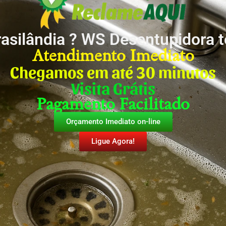
rasilândia ? WS Desentupidora 
Atendimento Imediato
Chegamos em até 30 minutos
Visita Grátis
Pagamento Facilitado
Orçamento Imediato on-line
Ligue Agora!