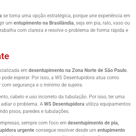
a
se torna uma opção estratégica, porque une experiência em
rgir um
entupimento na Brasilândia
, seja em pia, ralo, vaso ou
 trabalha com clareza e resolve o problema de forma rápida e
nte
ecializada em
desentupimento na Zona Norte de São Paulo
.
o pode esperar. Por isso, a WS Desentupidora atua como
r
com segurança e o mínimo de sujeira.
to, cabelo e uso incorreto da tubulação. Por isso, ter uma
 adiar o problema. A
WS Desentupidora
utiliza equipamentos
ndo pisos, paredes e tubulações.
 empresas, sempre com foco em
desentupimento de pia,
upidora urgente
consegue resolver desde um
entupimento