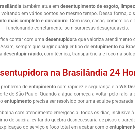
rasilândia
também atua em
desentupimento de esgoto, limpez
voltando em vários pontos ao mesmo tempo. Dessa forma, o serv
nto mais completo e duradouro
. Com isso, casas, comércios 
funcionando corretamente, sem surpresas desagradáveis.
ifica contar com uma
desentupidora
que valoriza atendimento c
 Assim, sempre que surgir qualquer tipo de
entupimento na Bras
ra
desentupir rápido
, com técnica, transparência e foco na solu
sentupidora na Brasilândia 24 Ho
u problema de
entupimento
com rapidez e segurança é a
WS Des
rte de São Paulo. Quando a água começa a voltar pelo ralo, a 
 o
entupimento
precisa ser resolvido por uma equipe preparada
abalha com atendimento emergencial todos os dias, inclusive à n
mo de sujeira, evitando quebra desnecessária de pisos e pared
 explicação do serviço e foco total em acabar com o
entupiment