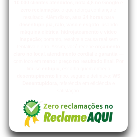
10.000 clientes atendidos
,
nota 4,8 no Google
e
zero reclamação
, o que reforça confiança e
resultado. Além disso, atua
24 horas
para
desentupir
pia, ralo, vaso e esgoto
, usando
máquina elétrica
,
hidrojateamento
e
vídeo
inspeção
; portanto, resolve a causa real sem
tentativa e erro. Assim, você recebe
orçamento
claro no local
,
atendimento cordial
e
garantia
—
com foco em
menor preço no resultado final
. Por
fim, se
entupiu
, escolha quem entrega
desentupimento
limpo, seguro e definitivo:
WS
Desentupidora
, referência em eficiência e
satisfação.