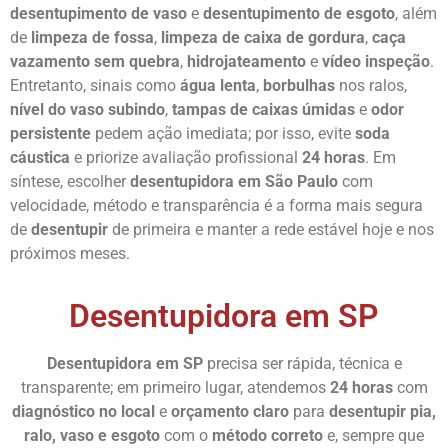
desentupimento de vaso
e
desentupimento de esgoto
, além
de
limpeza de fossa
,
limpeza de caixa de gordura
,
caça
vazamento sem quebra
,
hidrojateamento
e
vídeo inspeção
.
Entretanto, sinais como
água lenta
,
borbulhas
nos ralos,
nível do vaso subindo
,
tampas de caixas úmidas
e
odor
persistente
pedem ação imediata; por isso, evite
soda
cáustica
e priorize avaliação profissional
24 horas
. Em
síntese, escolher
desentupidora em São Paulo
com
velocidade, método e transparência é a forma mais segura
de
desentupir
de primeira e manter a rede estável hoje e nos
próximos meses.
Desentupidora em SP
Desentupidora em SP
precisa ser rápida, técnica e
transparente; em primeiro lugar, atendemos
24 horas
com
diagnóstico no local
e
orçamento claro
para
desentupir
pia,
ralo, vaso e esgoto
com o
método correto
e, sempre que