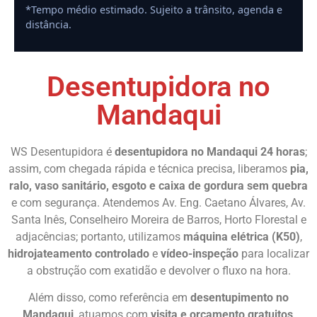
*Tempo médio estimado. Sujeito a trânsito, agenda e
distância.
Desentupidora no
Mandaqui
WS Desentupidora é
desentupidora no Mandaqui 24 horas
;
assim, com chegada rápida e técnica precisa, liberamos
pia,
ralo, vaso sanitário, esgoto e caixa de gordura
sem quebra
e com segurança. Atendemos Av. Eng. Caetano Álvares, Av.
Santa Inês, Conselheiro Moreira de Barros, Horto Florestal e
adjacências; portanto, utilizamos
máquina elétrica (K50)
,
hidrojateamento controlado
e
vídeo-inspeção
para localizar
a obstrução com exatidão e devolver o fluxo na hora.
Além disso, como referência em
desentupimento no
Mandaqui
, atuamos com
visita e orçamento gratuitos
,