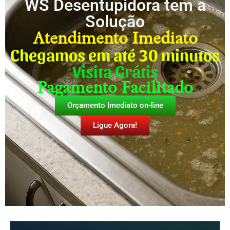
WS Desentupidora tem a
Solução
Atendimento Imediato
Chegamos em até 30 minutos
Visita Grátis
Pagamento Facilitado
Orçamento Imediato on-line
Ligue Agora!