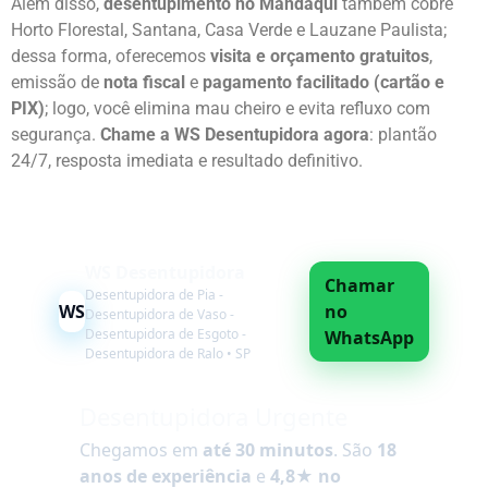
Além disso,
desentupimento no Mandaqui
também cobre
Horto Florestal, Santana, Casa Verde e Lauzane Paulista;
dessa forma, oferecemos
visita e orçamento gratuitos
,
emissão de
nota fiscal
e
pagamento facilitado (cartão e
PIX)
; logo, você elimina mau cheiro e evita refluxo com
segurança.
Chame a WS Desentupidora agora
: plantão
24/7, resposta imediata e resultado definitivo.
WS Desentupidora
Chamar
Desentupidora de Pia -
WS
no
Desentupidora de Vaso -
Desentupidora de Esgoto -
WhatsApp
Desentupidora de Ralo • SP
Desentupidora Urgente
Chegamos em
até 30 minutos
. São
18
anos de experiência
e
4,8★ no