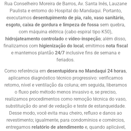
Rua Conselheiro Moreira de Barros, Av. Santa Inês, Lauzane
Paulista e entorno do Hospital do Mandaqui. Portanto,
executamos
desentupimento de pia, ralo, vaso sanitário,
esgoto, caixa de gordura e limpeza de fossa
sem quebra,
com máquina elétrica (cabo espiral tipo K50),
hidrojateamento controlado
e
vídeo-inspeção
; além disso,
finalizamos com
higienização do local
, emitimos
nota fiscal
e mantemos plantão
24/7
inclusive fins de semana e
feriados.
Como referência em
desentupidora no Mandaqui 24 horas
,
aplicamos diagnóstico técnico progressivo: verificamos
retorno, nível e ventilação da coluna; em seguida, liberamos
o fluxo pelo método menos invasivo e, se preciso,
realizamos procedimentos como remoção técnica do vaso,
substituição do anel de vedação e teste de estanqueidade.
Desse modo, você evita mau cheiro, refluxo e danos ao
revestimento; igualmente, para condomínios e comércios,
entregamos
relatório de atendimento
e, quando aplicável,