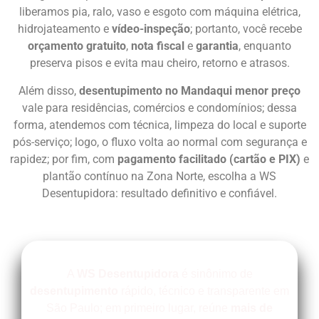
liberamos pia, ralo, vaso e esgoto com máquina elétrica,
hidrojateamento e
vídeo-inspeção
; portanto, você recebe
orçamento gratuito
,
nota fiscal
e
garantia
, enquanto
preserva pisos e evita mau cheiro, retorno e atrasos.
Além disso,
desentupimento no Mandaqui menor preço
vale para residências, comércios e condomínios; dessa
forma, atendemos com técnica, limpeza do local e suporte
pós-serviço; logo, o fluxo volta ao normal com segurança e
rapidez; por fim, com
pagamento facilitado (cartão e PIX)
e
plantão contínuo na Zona Norte, escolha a WS
Desentupidora: resultado definitivo e confiável.
A
WS Desentupidora
é sinônimo de
desentupimento
rápido, técnico e transparente em
São Paulo; em primeiro lugar, reúne
mais de