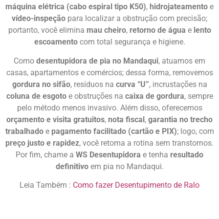
máquina elétrica (cabo espiral tipo K50)
,
hidrojateamento
e
vídeo-inspeção
para localizar a obstrução com precisão;
portanto, você elimina
mau cheiro
,
retorno de água
e
lento
escoamento
com total segurança e higiene.
Como
desentupidora de pia no Mandaqui
, atuamos em
casas, apartamentos e comércios; dessa forma, removemos
gordura no sifão
, resíduos na
curva “U”
, incrustações na
coluna de esgoto
e obstruções na
caixa de gordura
, sempre
pelo método menos invasivo. Além disso, oferecemos
orçamento e visita gratuitos
,
nota fiscal
,
garantia no trecho
trabalhado
e
pagamento facilitado (cartão e PIX)
; logo, com
preço justo e rapidez
, você retoma a rotina sem transtornos.
Por fim, chame a
WS Desentupidora
e tenha
resultado
definitivo
em pia no Mandaqui.
Leia Também :
Como fazer Desentupimento de Ralo
Desentupir Pia