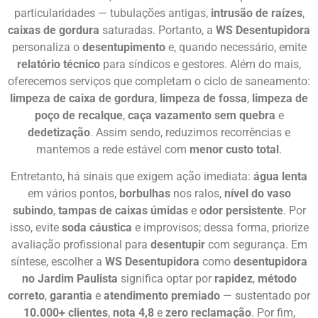
particularidades — tubulações antigas,
intrusão de raízes
,
caixas de gordura
saturadas. Portanto, a
WS Desentupidora
personaliza o
desentupimento
e, quando necessário, emite
relatório técnico
para síndicos e gestores. Além do mais,
oferecemos serviços que completam o ciclo de saneamento:
limpeza de caixa de gordura
,
limpeza de fossa
,
limpeza de
poço de recalque
,
caça vazamento sem quebra
e
dedetização
. Assim sendo, reduzimos recorrências e
mantemos a rede estável com
menor custo total
.
Entretanto, há sinais que exigem ação imediata:
água lenta
em vários pontos,
borbulhas
nos ralos,
nível do vaso
subindo
,
tampas de caixas úmidas
e
odor persistente
. Por
isso, evite
soda cáustica
e improvisos; dessa forma, priorize
avaliação profissional para
desentupir
com segurança. Em
síntese, escolher a
WS Desentupidora
como
desentupidora
no Jardim Paulista
significa optar por
rapidez
,
método
correto
,
garantia
e
atendimento premiado
— sustentado por
10.000+ clientes
,
nota 4,8
e
zero reclamação
. Por fim,