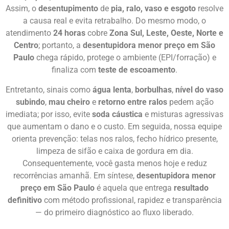
Assim, o
desentupimento
de
pia, ralo, vaso e esgoto
resolve
a causa real e evita retrabalho. Do mesmo modo, o
atendimento
24 horas
cobre
Zona Sul, Leste, Oeste, Norte e
Centro
; portanto, a
desentupidora menor preço em São
Paulo
chega rápido, protege o ambiente (EPI/forração) e
finaliza com
teste de escoamento
.
Entretanto, sinais como
água lenta
,
borbulhas
,
nível do vaso
subindo
,
mau cheiro
e
retorno entre ralos
pedem ação
imediata; por isso, evite
soda cáustica
e misturas agressivas
que aumentam o dano e o custo. Em seguida, nossa equipe
orienta prevenção: telas nos ralos, fecho hídrico presente,
limpeza de sifão e caixa de gordura em dia.
Consequentemente, você gasta menos hoje e reduz
recorrências amanhã. Em síntese,
desentupidora menor
preço em São Paulo
é aquela que entrega
resultado
definitivo
com método profissional, rapidez e transparência
— do primeiro diagnóstico ao fluxo liberado.