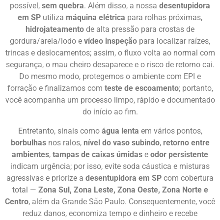
possível,
sem quebra
. Além disso, a nossa
desentupidora
em SP
utiliza
máquina elétrica
para rolhas próximas,
hidrojateamento
de alta pressão para crostas de
gordura/areia/lodo e
vídeo inspeção
para localizar raízes,
trincas e deslocamentos; assim, o fluxo volta ao normal com
segurança, o mau cheiro desaparece e o risco de retorno cai.
Do mesmo modo, protegemos o ambiente com EPI e
forração e finalizamos com
teste de escoamento
; portanto,
você acompanha um processo limpo, rápido e documentado
do início ao fim.
Entretanto, sinais como
água lenta
em vários pontos,
borbulhas
nos ralos,
nível do vaso subindo
,
retorno entre
ambientes
,
tampas de caixas úmidas
e
odor persistente
indicam urgência; por isso, evite soda cáustica e misturas
agressivas e priorize a
desentupidora em SP
com cobertura
total —
Zona Sul, Zona Leste, Zona Oeste, Zona Norte e
Centro
, além da Grande São Paulo. Consequentemente, você
reduz danos, economiza tempo e dinheiro e recebe