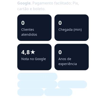
Google
. Pagamento facilitado: Pix,
cartão e boleto.
0
0
Clientes
Chegada (min)
atendidos
4,8★
0
Nota no Google
Anos de
experiência
Pia • Ralo • Vaso • Esgoto
Fossa • Caixa de Gordura
Hidrojateamento
Vídeo Inspeção
Dedetização 24h