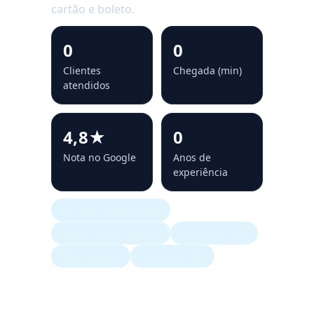
cartão e boleto.
0
0
Clientes
Chegada (min)
atendidos
4,8★
0
Nota no Google
Anos de
experiência
Pia • Ralo • Vaso • Esgoto
Fossa • Caixa de Gordura
Hidrojateamento
Vídeo Inspeção
Dedetização 24h