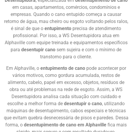
Desentupidora
, especializada em
desentupimento de cano
em casas, apartamentos, comércios, condomínios e
empresas. Quando o cano entupido começa a causar
retorno de água, mau cheiro ou esgoto voltando pelos ralos,
é sinal de que o
entupimento
precisa de atendimento
profissional. Por isso, a WS Desentupidora atua em
Alphaville com equipe treinada e equipamentos específicos
para
desentupir cano
sem sujeira e com o mínimo de
transtorno para o cliente.
Em Alphaville, o
entupimento de cano
pode acontecer por
vários motivos, como gordura acumulada, restos de
alimento, cabelo, papel em excesso, objetos, resíduos de
obra ou até problemas na rede de esgoto. Assim, a WS
Desentupidora analisa cada situação com cuidado e
escolhe a melhor forma de
desentupir o cano
, utilizando
máquinas de desentupimento, cabos especiais e técnicas
que evitam quebra desnecessária de pisos e paredes. Dessa
forma, o
desentupimento de cano em Alphaville
fica mais
rápido, mais seguro e com resultado duradouro.