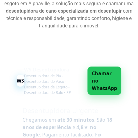
esgoto em Alphaville, a solução mais segura é chamar uma
desentupidora de cano especializada em desentupir
com
técnica e responsabilidade, garantindo conforto, higiene e
tranquilidade para o imóvel.
Chame Agora
WS Desentupidora
Chamar
Desentupidora de Pia -
WS
no
Desentupidora de Vaso -
Desentupidora de Esgoto -
WhatsApp
Desentupidora de Ralo • SP
Desentupidora Urgente
Chegamos em
até 30 minutos
. São
18
anos de experiência
e
4,8★ no
Google
. Pagamento facilitado: Pix,