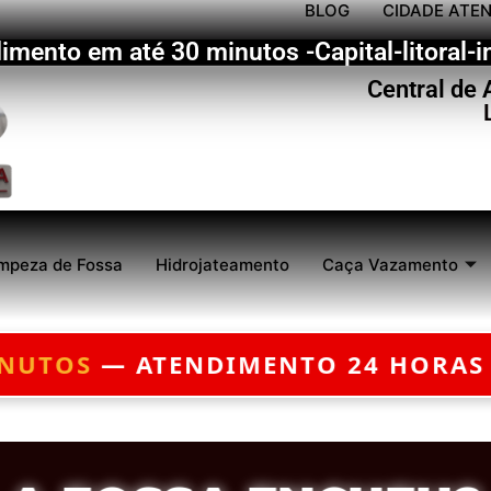
BLOG
CIDADE ATE
imento em até 30 minutos -Capital-litoral-in
Central de
mpeza de Fossa
Hidrojateamento
Caça Vazamento
AS — ORÇAMENTO GRÁTIS — EMER