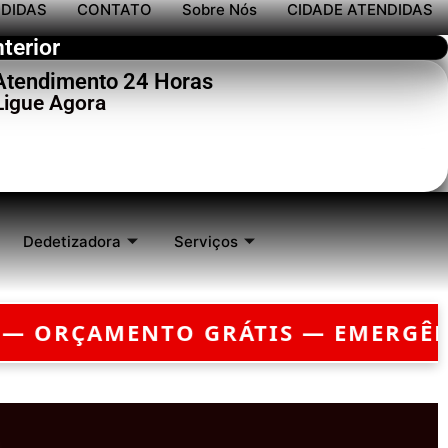
NDIDAS
CONTATO
Sobre Nós
CIDADE ATENDIDAS
terior
 Atendimento 24 Horas
Ligue Agora
Dedetizadora
Serviços
GÊNCIA?
CHEGAMOS EM ATÉ 30 MIN