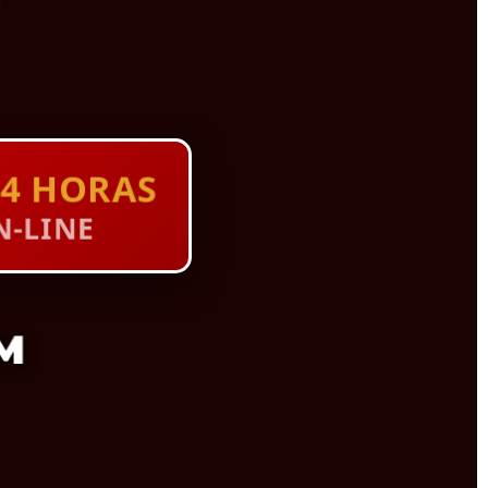
4 HORAS
-LINE
M