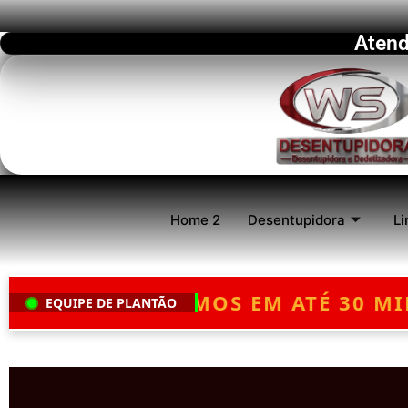
Atend
Home 2
Desentupidora
Li
 MINUTOS
— ATENDIMENTO 24 HOR
EQUIPE DE PLANTÃO