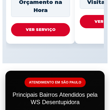
Orçamento na
Visita 
Hora
VER S
VER SERVIÇO
ATENDIMENTO EM SÃO PAULO
Principais Bairros Atendidos pela
WS Desentupidora