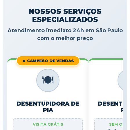
NOSSOS SERVIÇOS
ESPECIALIZADOS
Atendimento imediato 24h em São Paulo
com o melhor preço
🔥 CAMPEÃO DE VENDAS
🍽️

DESENTUPIDORA DE
DESENTUP
PIA
RA
VISITA GRÁTIS
SEM QUE