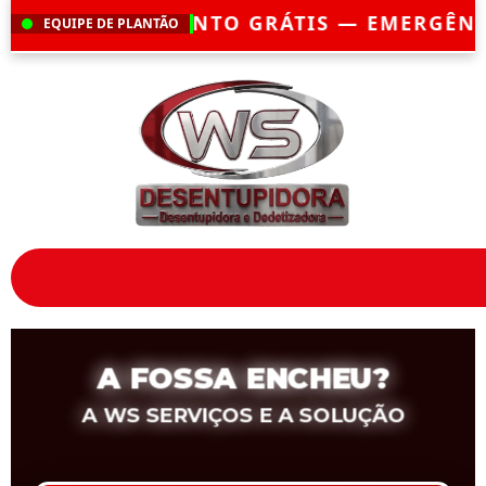
GRÁTIS — EMERGÊNCIA?
CHEGAMOS EM AT
EQUIPE DE PLANTÃO
A FOSSA ENCHEU?
A WS SERVIÇOS E A SOLUÇÃO