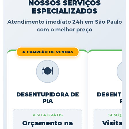
NOSSOS SERVIÇOS
ESPECIALIZADOS
Atendimento imediato 24h em São Paulo
com o melhor preço
🔥 CAMPEÃO DE VENDAS
🍽️

DESENTUPIDORA DE
DESENTUP
PIA
RA
VISITA GRÁTIS
SEM QUE
Orçamento na
Visita 