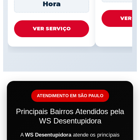
Hora
VER S
VER SERVIÇO
ATENDIMENTO EM SÃO PAULO
Principais Bairros Atendidos pela
WS Desentupidora
A
WS Desentupidora
atende os principais