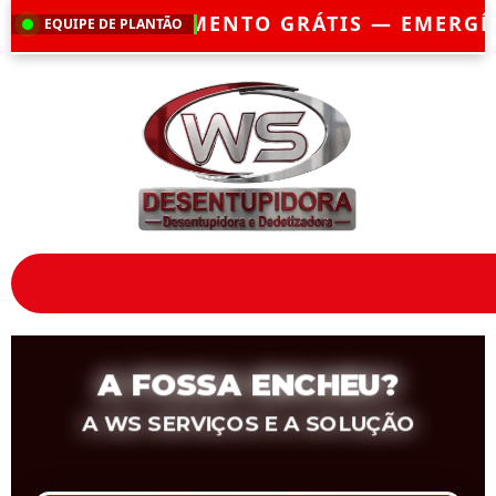
ÁTIS — EMERGÊNCIA?
CHEGAMOS EM ATÉ 
EQUIPE DE PLANTÃO
A FOSSA ENCHEU?
A WS SERVIÇOS E A SOLUÇÃO