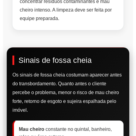
concentrar resíduos contaminantes e mau
cheiro intenso. A limpeza deve ser feita por
equipe preparada.
Sinais de fossa cheia
Os sinais de fossa cheia costumam aparecer antes
do transbordamento. Quanto antes o cliente
percebe o problema, menor o risco de mau cheiro
forte, retorno de esgoto e sujeira espalhada pelo
imóvel.
Mau cheiro
constante no quintal, banheiro,