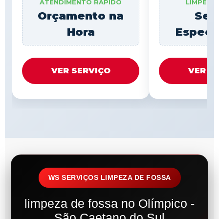
ATENDIMENTO RÁPIDO
LIMPEZA
Orçamento na
Ser
Hora
Especi
VER SERVIÇO
VER S
WS SERVIÇOS LIMPEZA DE FOSSA
limpeza de fossa no Olímpico -
São Caetano do Sul