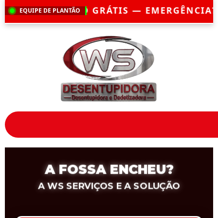
IS — EMERGÊNCIA?
CHEGAMOS EM ATÉ 30
EQUIPE DE PLANTÃO
A FOSSA ENCHEU?
A WS SERVIÇOS E A SOLUÇÃO