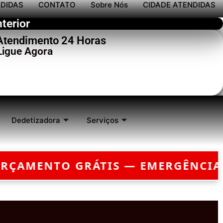
NDIDAS
CONTATO
Sobre Nós
CIDADE ATENDIDAS
terior
 Atendimento 24 Horas
Ligue Agora
Dedetizadora
Serviços
IA?
CHEGAMOS EM ATÉ 30 MINUTOS