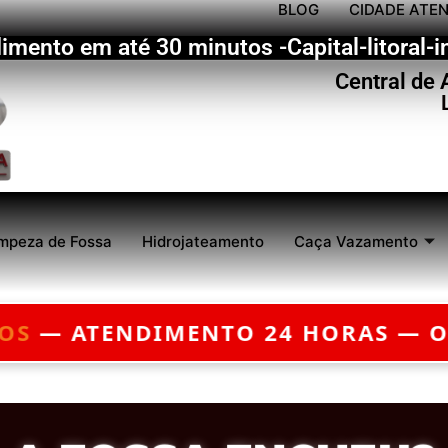
BLOG
CIDADE ATE
imento em até 30 minutos -Capital-litoral-in
Central de
mpeza de Fossa
Hidrojateamento
Caça Vazamento
 ORÇAMENTO GRÁTIS — EMERGÊNC