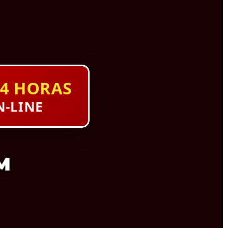
4 HORAS
-LINE
M