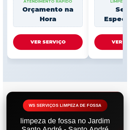
ATENDIMENTO RÁPIDO
LIMPEZA
Orçamento na
Ser
Hora
Especi
VER SERVIÇO
VER S
WS SERVIÇOS LIMPEZA DE FOSSA
limpeza de fossa no Jardim
Santo André - Santo André