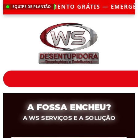
GRÁTIS — EMERGÊNCIA?
CHEGAMOS EM AT
EQUIPE DE PLANTÃO
A FOSSA ENCHEU?
A WS SERVIÇOS E A SOLUÇÃO