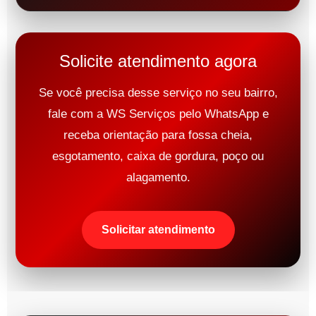
Solicite atendimento agora
Se você precisa desse serviço no seu bairro,
fale com a WS Serviços pelo WhatsApp e
receba orientação para fossa cheia,
esgotamento, caixa de gordura, poço ou
alagamento.
Solicitar atendimento