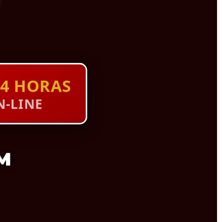
4 HORAS
-LINE
M