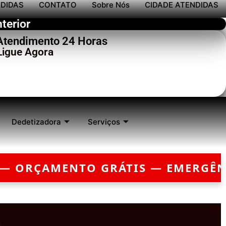
NDIDAS
CONTATO
Sobre Nós
CIDADE ATENDIDAS
terior
 Atendimento 24 Horas
Ligue Agora
Dedetizadora
Serviços
A?
CHEGAMOS EM ATÉ 30 MINUTOS