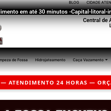
BLOG
CIDADE ATE
imento em até 30 minutos -Capital-litoral-in
Central de
mpeza de Fossa
Hidrojateamento
Caça Vazamento
AMENTO GRÁTIS — EMERGÊNCIA?
C