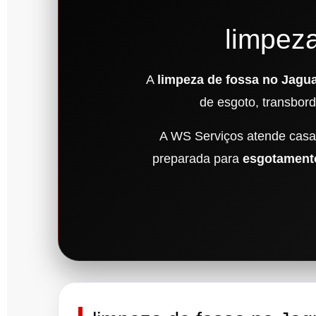
limpez
A
limpeza de fossa no Jagua
de esgoto, transbor
A WS Serviços atende casas
preparada para
esgotamento