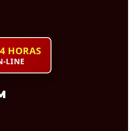
4 HORAS
-LINE
M