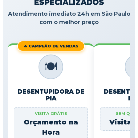
ESPECIALIZADOS
Atendimento imediato 24h em São Paulo
com o melhor preço
🔥 CAMPEÃO DE VENDAS
🍽️

DESENTUPIDORA DE
DESENTUP
PIA
RA
VISITA GRÁTIS
SEM QUE
Orçamento na
Visita 
Hora