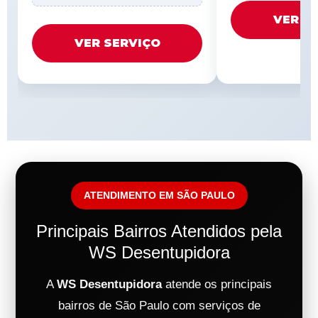
VER S
VER SERVIÇO
ATENDIMENTO EM SÃO PAULO
Principais Bairros Atendidos pela
WS Desentupidora
A
WS Desentupidora
atende os principais
bairros de São Paulo com serviços de