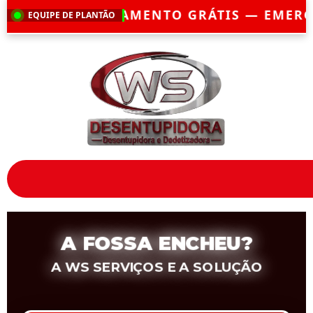
 GRÁTIS — EMERGÊNCIA?
CHEGAMOS EM 
EQUIPE DE PLANTÃO
A FOSSA ENCHEU?
A WS SERVIÇOS E A SOLUÇÃO