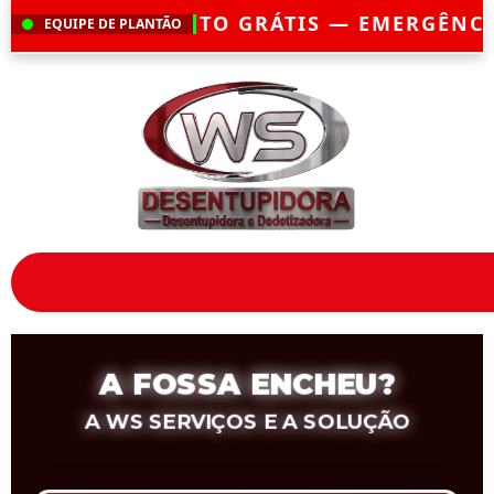
ÁTIS — EMERGÊNCIA?
CHEGAMOS EM ATÉ 
EQUIPE DE PLANTÃO
A FOSSA ENCHEU?
A WS SERVIÇOS E A SOLUÇÃO