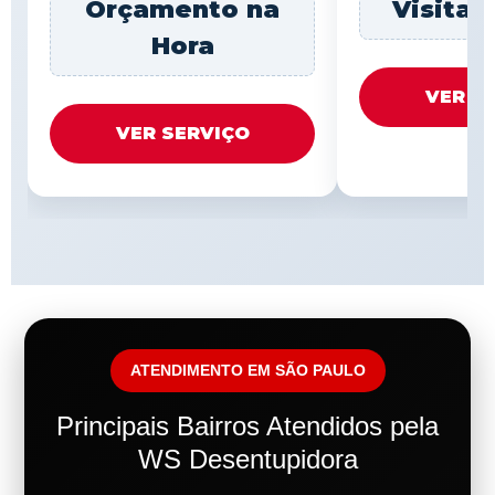
Orçamento na
Visita 
Hora
VER S
VER SERVIÇO
ATENDIMENTO EM SÃO PAULO
Principais Bairros Atendidos pela
WS Desentupidora