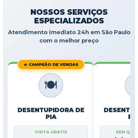
NOSSOS SERVIÇOS
ESPECIALIZADOS
Atendimento imediato 24h em São Paulo
com o melhor preço
🔥 CAMPEÃO DE VENDAS
🍽️

DESENTUPIDORA DE
DESENTUP
PIA
RA
VISITA GRÁTIS
SEM QUE