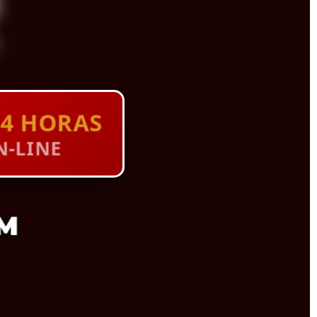
4 HORAS
-LINE
M