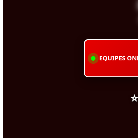
EQUIPES ON
⭐