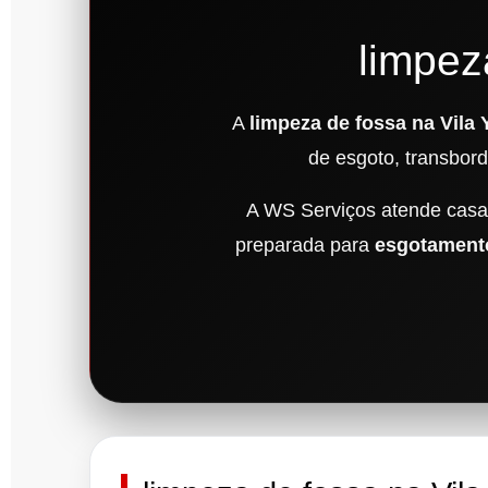
limpez
A
limpeza de fossa na Vila 
de esgoto, transbor
A WS Serviços atende casas
preparada para
esgotamento