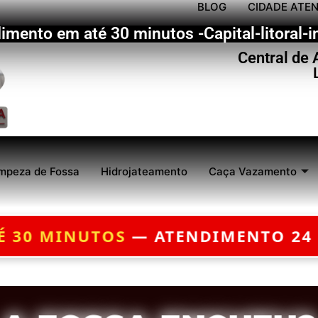
BLOG
CIDADE ATE
imento em até 30 minutos -Capital-litoral-in
Central de
mpeza de Fossa
Hidrojateamento
Caça Vazamento
RAS — ORÇAMENTO GRÁTIS — EME