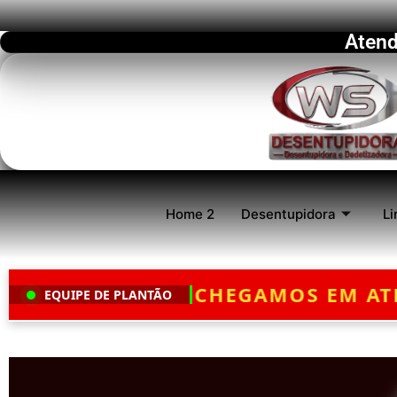
Atend
Home 2
Desentupidora
Li
0 MINUTOS
— ATENDIMENTO 24 HO
EQUIPE DE PLANTÃO