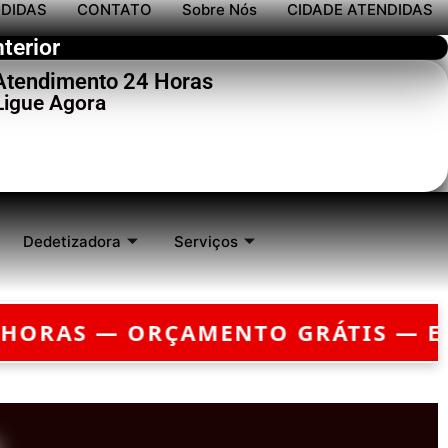
NDIDAS
CONTATO
Sobre Nós
CIDADE ATENDIDAS
terior
 Atendimento 24 Horas
Ligue Agora
Dedetizadora
Serviços
RGÊNCIA?
CHEGAMOS EM ATÉ 30 MI