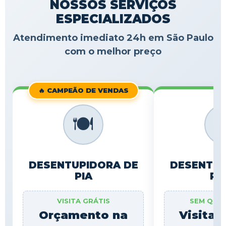
NOSSOS SERVIÇOS
ESPECIALIZADOS
Atendimento imediato 24h em São Paulo
com o melhor preço
🔥 CAMPEÃO DE VENDAS
🍽️

DESENTUPIDORA DE
DESENTUP
PIA
RA
VISITA GRÁTIS
SEM QUE
Orçamento na
Visita 