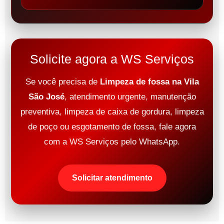
Solicite agora a WS Serviços
Se você precisa de
Limpeza de fossa na Vila
São José
, atendimento urgente, manutenção
preventiva, limpeza de caixa de gordura, limpeza
de poço ou esgotamento de fossa, fale agora
com a WS Serviços pelo WhatsApp.
Solicitar atendimento