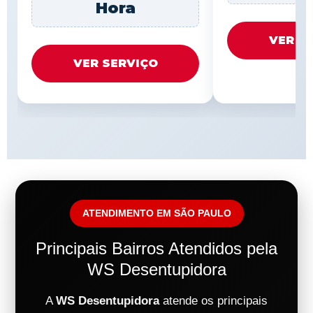
Hora
VER S
VER SERVIÇO
ATENDIMENTO EM SÃO PAULO
Principais Bairros Atendidos pela
WS Desentupidora
A
WS Desentupidora
atende os principais