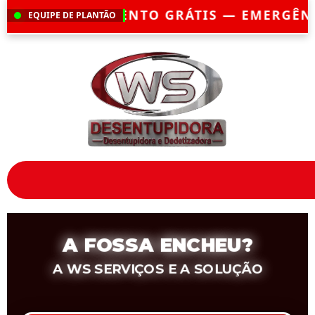
ÁTIS — EMERGÊNCIA?
CHEGAMOS EM ATÉ 
EQUIPE DE PLANTÃO
A FOSSA ENCHEU?
A WS SERVIÇOS E A SOLUÇÃO