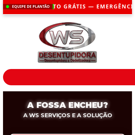
TIS — EMERGÊNCIA?
CHEGAMOS EM ATÉ 3
EQUIPE DE PLANTÃO
A FOSSA ENCHEU?
A WS SERVIÇOS E A SOLUÇÃO