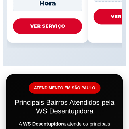
Hora
VER S
VER SERVIÇO
ATENDIMENTO EM SÃO PAULO
Principais Bairros Atendidos pela
WS Desentupidora
A
WS Desentupidora
atende os principais