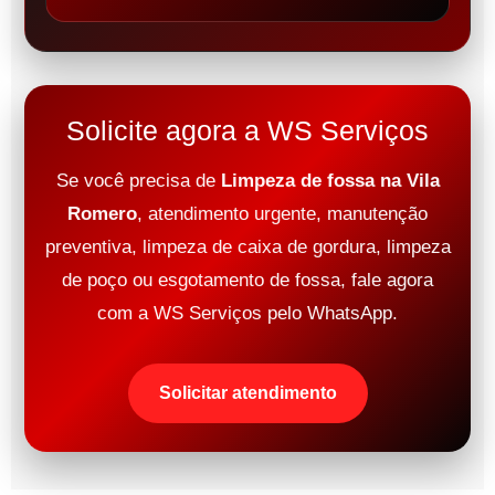
Solicite agora a WS Serviços
Se você precisa de
Limpeza de fossa na Vila
Romero
, atendimento urgente, manutenção
preventiva, limpeza de caixa de gordura, limpeza
de poço ou esgotamento de fossa, fale agora
com a WS Serviços pelo WhatsApp.
Solicitar atendimento