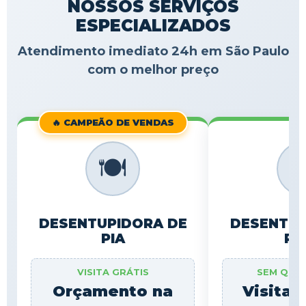
NOSSOS SERVIÇOS
ESPECIALIZADOS
Atendimento imediato 24h em São Paulo
com o melhor preço
🔥 CAMPEÃO DE VENDAS
🍽️

DESENTUPIDORA DE
DESENTUP
PIA
RA
VISITA GRÁTIS
SEM QUE
Orçamento na
Visita 