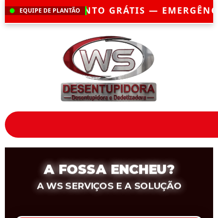
 GRÁTIS — EMERGÊNCIA?
CHEGAMOS EM A
EQUIPE DE PLANTÃO
A FOSSA ENCHEU?
A WS SERVIÇOS E A SOLUÇÃO