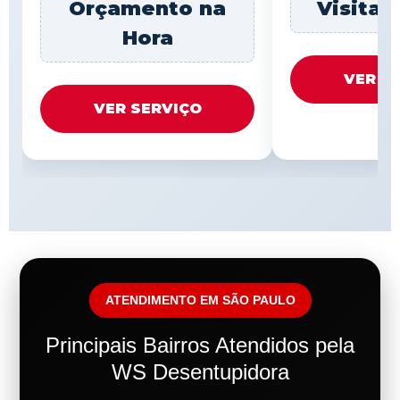
Orçamento na
Visita 
Hora
VER S
VER SERVIÇO
ATENDIMENTO EM SÃO PAULO
Principais Bairros Atendidos pela
WS Desentupidora