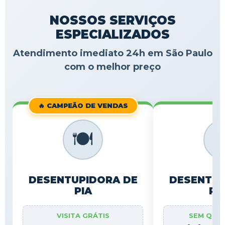
NOSSOS SERVIÇOS
ESPECIALIZADOS
Atendimento imediato 24h em São Paulo
com o melhor preço
🔥 CAMPEÃO DE VENDAS
🍽️

DESENTUPIDORA DE
DESENTUP
PIA
RA
VISITA GRÁTIS
SEM QUE