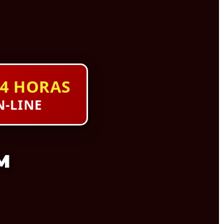
4 HORAS
-LINE
M