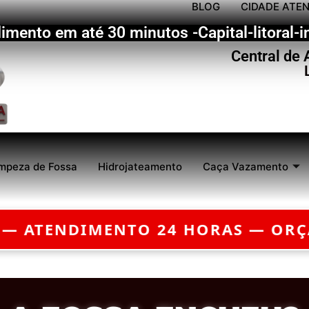
BLOG
CIDADE ATE
imento em até 30 minutos -Capital-litoral-in
Central de
mpeza de Fossa
Hidrojateamento
Caça Vazamento
TO GRÁTIS — EMERGÊNCIA?
CHEGA