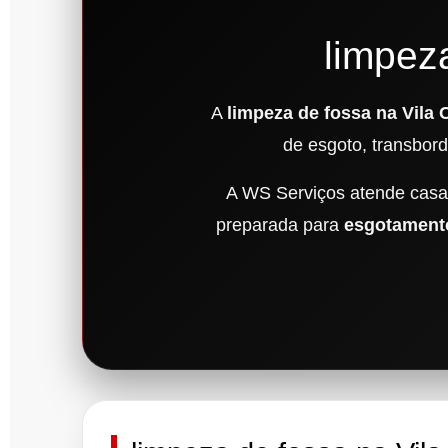
limpez
A
limpeza de fossa na Vila 
de esgoto, transbor
A WS Serviços atende casas
preparada para
esgotamento