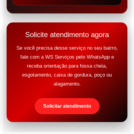
Solicite atendimento agora
Se você precisa desse serviço no seu bairro,
fale com a WS Serviços pelo WhatsApp e
receba orientação para fossa cheia,
esgotamento, caixa de gordura, poço ou
alagamento.
Solicitar atendimento