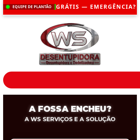
S — EMERGÊNCIA?
CHEGAMOS EM ATÉ 30 
EQUIPE DE PLANTÃO
A FOSSA ENCHEU?
A WS SERVIÇOS E A SOLUÇÃO