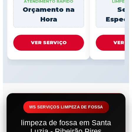
ATENDIMENTO RÁPIDO
LIMPEZA
Orçamento na
Ser
Hora
Especi
VER SERVIÇO
VER S
WS SERVIÇOS LIMPEZA DE FOSSA
limpeza de fossa em Santa
Luzia - Ribeirão Pires