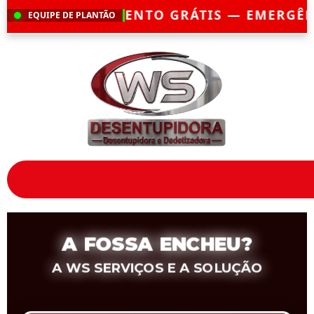
RÁTIS — EMERGÊNCIA?
CHEGAMOS EM ATÉ
EQUIPE DE PLANTÃO
A FOSSA ENCHEU?
A WS SERVIÇOS E A SOLUÇÃO