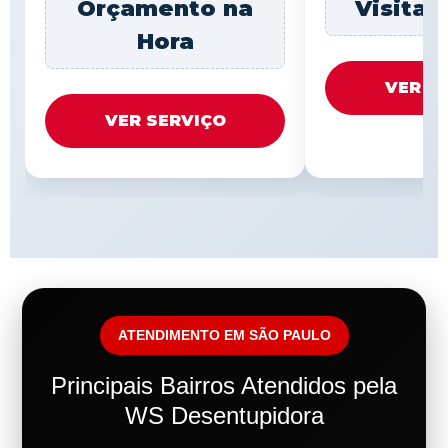
Orçamento na
Visita 
Hora
VER S
VER SERVIÇO
ATENDIMENTO EM SÃO PAULO
Principais Bairros Atendidos pela
WS Desentupidora