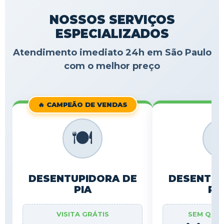
NOSSOS SERVIÇOS
ESPECIALIZADOS
Atendimento imediato 24h em São Paulo
com o melhor preço
🔥 CAMPEÃO DE VENDAS
🍽️

DESENTUPIDORA DE
DESENTUP
PIA
RA
VISITA GRÁTIS
SEM QUE