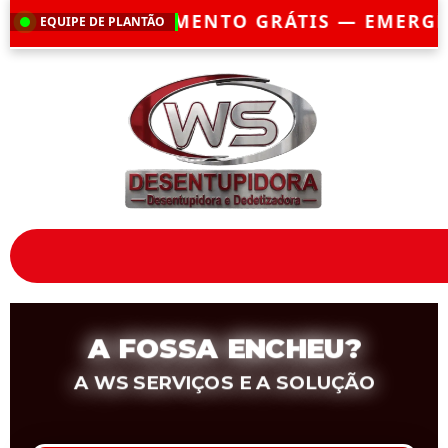
ÁTIS — EMERGÊNCIA?
CHEGAMOS EM ATÉ 
EQUIPE DE PLANTÃO
A FOSSA ENCHEU?
A WS SERVIÇOS E A SOLUÇÃO