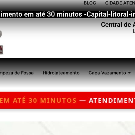
BLOG
CIDADE ATE
imento em até 30 minutos -Capital-litoral-in
Central de
mpeza de Fossa
Hidrojateamento
Caça Vazamento
DIMENTO 24 HORAS — ORÇAMENTO