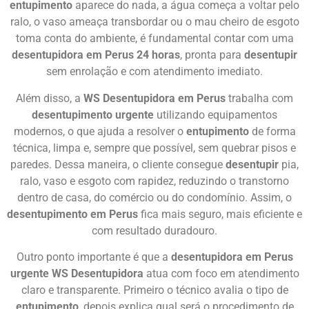
entupimento
aparece do nada, a água começa a voltar pelo
ralo, o vaso ameaça transbordar ou o mau cheiro de esgoto
toma conta do ambiente, é fundamental contar com uma
desentupidora em Perus 24 horas
, pronta para
desentupir
sem enrolação e com atendimento imediato.
Além disso, a
WS Desentupidora em Perus
trabalha com
desentupimento urgente
utilizando equipamentos
modernos, o que ajuda a resolver o
entupimento
de forma
técnica, limpa e, sempre que possível, sem quebrar pisos e
paredes. Dessa maneira, o cliente consegue
desentupir
pia,
ralo, vaso e esgoto com rapidez, reduzindo o transtorno
dentro de casa, do comércio ou do condomínio. Assim, o
desentupimento em Perus
fica mais seguro, mais eficiente e
com resultado duradouro.
Outro ponto importante é que a
desentupidora em Perus
urgente WS Desentupidora
atua com foco em atendimento
claro e transparente. Primeiro o técnico avalia o tipo de
entupimento
, depois explica qual será o procedimento de