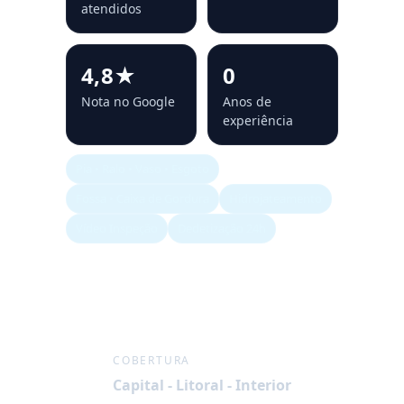
atendidos
4,8★
0
Nota no Google
Anos de
experiência
Pia • Ralo • Vaso • Esgoto
Fossa • Caixa de Gordura
Hidrojateamento
Vídeo Inspeção
Dedetização 24h
COBERTURA
Capital - Litoral - Interior