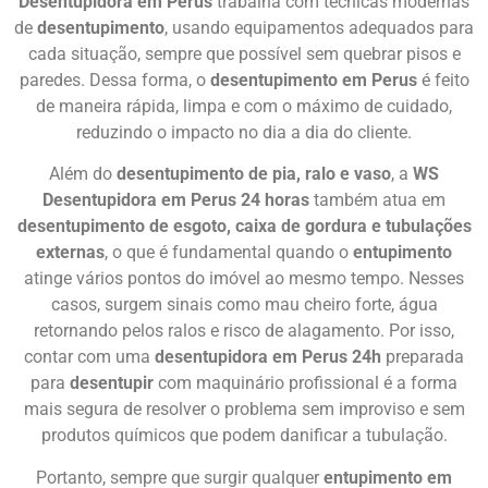
Desentupidora em Perus
trabalha com técnicas modernas
de
desentupimento
, usando equipamentos adequados para
cada situação, sempre que possível sem quebrar pisos e
paredes. Dessa forma, o
desentupimento em Perus
é feito
de maneira rápida, limpa e com o máximo de cuidado,
reduzindo o impacto no dia a dia do cliente.
Além do
desentupimento de pia, ralo e vaso
, a
WS
Desentupidora em Perus 24 horas
também atua em
desentupimento de esgoto, caixa de gordura e tubulações
externas
, o que é fundamental quando o
entupimento
atinge vários pontos do imóvel ao mesmo tempo. Nesses
casos, surgem sinais como mau cheiro forte, água
retornando pelos ralos e risco de alagamento. Por isso,
contar com uma
desentupidora em Perus 24h
preparada
para
desentupir
com maquinário profissional é a forma
mais segura de resolver o problema sem improviso e sem
produtos químicos que podem danificar a tubulação.
Portanto, sempre que surgir qualquer
entupimento em