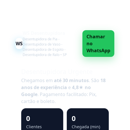
Chame Agora
WS Desentupidora
Chamar
Desentupidora de Pia -
WS
no
Desentupidora de Vaso -
Desentupidora de Esgoto -
WhatsApp
Desentupidora de Ralo • SP
Desentupidora Urgente
Chegamos em
até 30 minutos
. São
18
anos de experiência
e
4,8★ no
Google
. Pagamento facilitado: Pix,
cartão e boleto.
0
0
Clientes
Chegada (min)