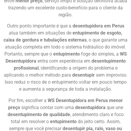
entre
menor preço
, serviço limpo e solução definitiva acaba
trazendo um excelente custo-benefício para o cliente da
região.
Outro ponto importante é que a
desentupidora em Perus
atua também em situações de
entupimento de esgoto,
caixa de gordura e tubulações externas
, o que garante uma
atuação completa em todo o sistema hidráulico do imóvel.
Portanto, sempre que o
entupimento
foge do simples, a
WS
Desentupidora
entra com experiência em
desentupimento
profissional
, identificando a origem do problema e
aplicando o melhor método para
desentupir
sem improviso.
Isso reduz o risco de o entupimento voltar em pouco tempo
e aumenta a segurança de toda a instalação.
Por fim, escolher a
WS Desentupidora em Perus menor
preço
significa contar com uma
desentupidora
que une
desentupimento de qualidade
, atendimento claro e foco
total em resolver o
entupimento
do jeito certo. Assim,
sempre que você precisar
desentupir pia, ralo, vaso ou