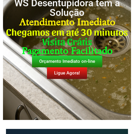
WS Desentupidora tem a
Solução
Atendimento Imediato
Chegamos em até 30 minutos
Visita Grátis
Pagamento Facilitado
Orçamento Imediato on-line
Ligue Agora!