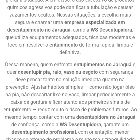
químicos agressivos pode danificar a tubulação e causar
vazamentos ocultos. Nessas situações, a escolha mais
segura é chamar uma
empresa especializada em
desentupimento no Jaraguá
, como a
WS Desentupidora
,
que utiliza equipamentos adequados, técnicas modernas e
foco em resolver o
entupimento
de forma rápida, limpa e
definitiva.
Dessa maneira, quem enfrenta
entupimentos no Jaraguá
e
quer
desentupir pia, ralo, vaso ou esgoto
com segurança
deve pensar tanto na solução imediata quanto na
prevenção. Ajustar hábitos simples — como não jogar óleo
na pia, não descartar lixo no vaso, limpar periodicamente a
caixa de gordura e ficar atento aos primeiros sinais de
entupimento — reduz muito o risco de problemas futuros. Ao
mesmo tempo, contar com uma
desentupidora no Jaraguá
de confiança, como a
WS Desentupidora
, garante um
desentupimento profissional
, com orientação, menor
chance de retorno do problema e muito mais tranquilidade