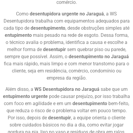
comércio.
Como
desentupidora urgente no Jaraguá
, a WS
Desentupidora trabalha com equipamentos adequados para
cada tipo de
desentupimento
, desde obstruções simples até
entupimento
mais pesado na rede de esgoto. Dessa forma,
o técnico avalia o problema, identifica a causa e escolhe a
melhor forma de
desentupir
sem quebrar piso ou parede,
sempre que possível. Assim, o
desentupimento no Jaraguá
fica mais rápido, mais limpo e com menor transtorno para o
cliente, seja em residência, comércio, condomínio ou
empresa da região.
Além disso, a
WS Desentupidora no Jaraguá
sabe que um
entupimento urgente
pode causar prejuízo, por isso trabalha
com foco em agilidade e em um
desentupimento
bem-feito,
que reduza o risco de o problema voltar em pouco tempo.
Por isso, depois de
desentupir
, a equipe orienta o cliente
sobre cuidados básicos no dia a dia, como evitar jogar
gordura na pia, lixo no vaso e resíduos de obra em ralos,