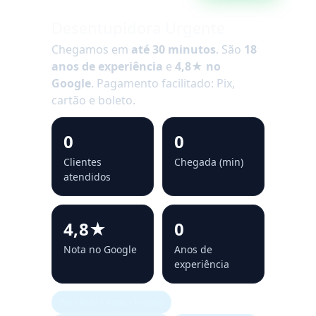
Desentupidora Urgente
Chegamos em
até 30 minutos
. São
18
anos de experiência
e
4,8★ no
Google
. Pagamento facilitado: Pix,
cartão e boleto.
0
0
Clientes
Chegada (min)
atendidos
4,8★
0
Nota no Google
Anos de
experiência
Pia • Ralo • Vaso • Esgoto