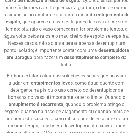
caixa de inspeção e rede de esgoto
. Quando esses pontos
não são limpos com frequência, a gordura, o lodo e outros
resíduos se acumulam e acabam causando
entupimento de
esgoto
, que aparece em vários lugares da casa ao mesmo
tempo: pia, ralo e vaso começam a ter problemas juntos, a
água volta pelos ralos e o mau cheiro de esgoto se espalha.
Nesses casos, não adianta tentar apenas desentupir um
ponto isolado; é importante contar com uma
desentupidora
em Jaraguá
para fazer um
desentupimento completo
da
linha.
Embora existam algumas soluções caseiras que possam
ajudar em
entupimentos leves
, como água quente com
detergente na pia ou o uso correto do desentupidor de
borracha no vaso, é importante saber o limite. Quando o
entupimento é recorrente
, quando o problema atinge o
esgoto, quando há risco de alagamento ou quando mais de
um ponto da casa está com dificuldade de escoamento ao
mesmo tempo, insistir em desentupimento caseiro pode
piorar a situação. Além disso, o uso excessivo de produtos