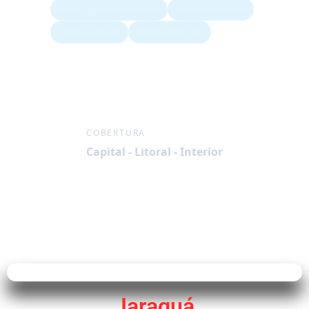
Fossa • Caixa de Gordura
Hidrojateamento
Vídeo Inspeção
Dedetização 24h
COBERTURA
Capital - Litoral - Interior
Jaraguá