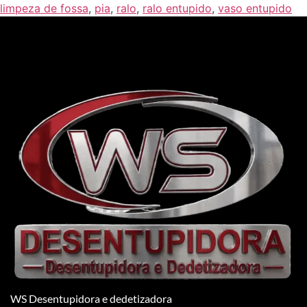
limpeza de fossa
,
pia
,
ralo
,
ralo entupido
,
vaso entupido
WS Desentupidora e dedetizadora