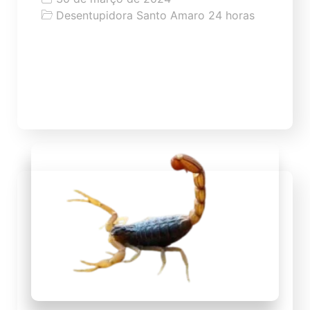
Desentupidora Santo Amaro 24 horas
Desentupimento de Ralo
WS desentupidora de ralo com melhor
preço de SP a partir de 59,99