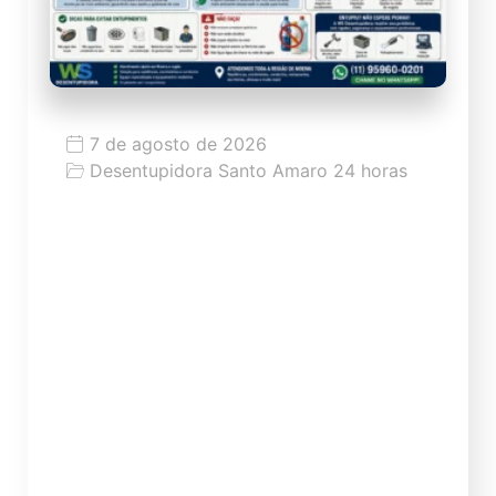
7 de agosto de 2026
Desentupidora Santo Amaro 24 horas
Moema: história, ruas, rede de esgoto,
entupimentos e problemas comuns
no bairro
Moema: história, ruas, rede de esgoto,
entupimentos e problemas comuns no
bairro Moema é um dos bairros mais
conhecidos da Zona Sul de São Paulo,
marcado pela mistura de tradição,
verticalização, comércio forte, ruas
arborizadas, condomínios residenciais,