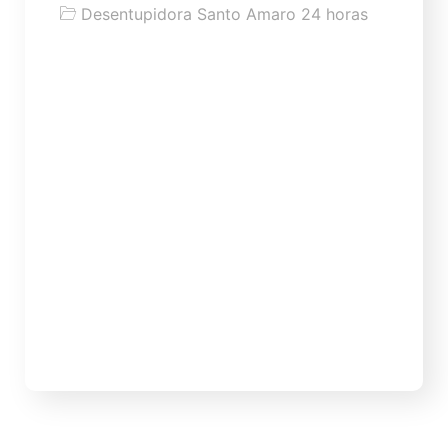
Desentupidora Santo Amaro 24 horas
Tipos de produtos para desentupir
vaso: quais usar e quais evitar
Tipos de produtos para desentupir vaso:
quais usar, quais evitar e quando chamar
uma desentupidora Saber quais produtos
usar para desentupir vaso sanitário é
importante para tentar resolver problemas
simples sem piorar a situação. Porém, nem
todo produto indicado na internet é
seguro, eficiente ou adequado para
tubulação de banheiro. Em muitos casos, o
vaso […]