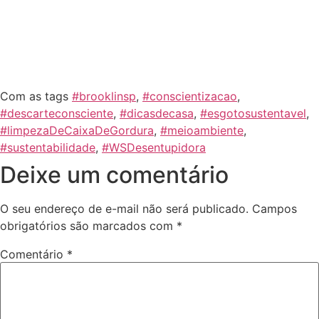
Com as tags
#brooklinsp
,
#conscientizacao
,
#descarteconsciente
,
#dicasdecasa
,
#esgotosustentavel
,
#limpezaDeCaixaDeGordura
,
#meioambiente
,
#sustentabilidade
,
#WSDesentupidora
Deixe um comentário
O seu endereço de e-mail não será publicado.
Campos
obrigatórios são marcados com
*
Comentário
*