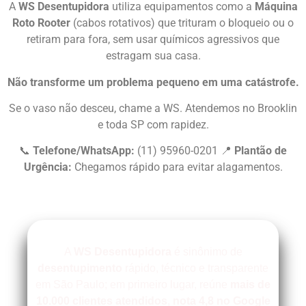
A
WS Desentupidora
utiliza equipamentos como a
Máquina
Roto Rooter
(cabos rotativos) que trituram o bloqueio ou o
retiram para fora, sem usar químicos agressivos que
estragam sua casa.
Não transforme um problema pequeno em uma catástrofe.
Se o vaso não desceu, chame a WS. Atendemos no Brooklin
e toda SP com rapidez.
📞
Telefone/WhatsApp:
(11) 95960-0201 📍
Plantão de
Urgência:
Chegamos rápido para evitar alagamentos.
A
WS Desentupidora
é sinônimo de
desentupimento
rápido, técnico e transparente
em São Paulo; em primeiro lugar, reúne
mais de
10.000 clientes atendidos
,
nota 4,8 no Google