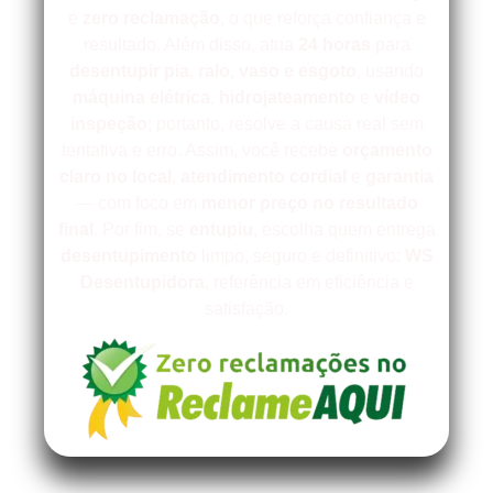
e
zero reclamação
, o que reforça confiança e
resultado. Além disso, atua
24 horas
para
desentupir
pia, ralo, vaso e esgoto
, usando
máquina elétrica
,
hidrojateamento
e
vídeo
inspeção
; portanto, resolve a causa real sem
tentativa e erro. Assim, você recebe
orçamento
claro no local
,
atendimento cordial
e
garantia
— com foco em
menor preço no resultado
final
. Por fim, se
entupiu
, escolha quem entrega
desentupimento
limpo, seguro e definitivo:
WS
Desentupidora
, referência em eficiência e
satisfação.