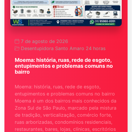
7 de agosto de 2026
Desentupidora Santo Amaro 24 horas
Moema: história, ruas, rede de esgoto,
entupimentos e problemas comuns no
bairro
Moema: história, ruas, rede de esgoto,
entupimentos e problemas comuns no bairro
Moema é um dos bairros mais conhecidos da
Zona Sul de São Paulo, marcado pela mistura
de tradição, verticalização, comércio forte,
ruas arborizadas, condomínios residenciais,
restaurantes, bares, lojas, clínicas, escritórios