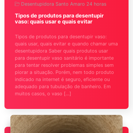
Desentupidora Santo Amaro 24 horas
Tipos de produtos para desentupir
vaso: quais usar e quais evitar
Tipos de produtos para desentupir vaso:
quais usar, quais evitar e quando chamar uma
desentupidora Saber quais produtos usar
para desentupir vaso sanitário é importante
para tentar resolver problemas simples sem
piorar a situação. Porém, nem todo produto
indicado na internet é seguro, eficiente ou
adequado para tubulação de banheiro. Em
muitos casos, o vaso […]