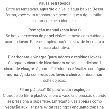
Pausa estratégica
Entre as tentativas,
aguarde
o nível d’água baixar. Dessa
forma, você evita transbordo e permite que a água infiltre
lentamente pelo bloqueio.
Remoção manual (com luvas)
Se houver
excesso de papel
visível, remova com cuidado
usando
luvas
. Parece simples, porém, reduz de imediato a
massa obstrutiva.
Bicarbonato + vinagre (para odores e resíduos leves)
Coloque
½ xícara de bicarbonato
no vaso e adicione
1
xícara de vinagre
. Aguarde 20 minutos e finalize com
água
morna
. Ajuda com
resíduos leves
e
cheiro
, embora
não
solte objetos.
Filme plástico? Só para vedar respingos
O truque do
filme plástico
sobre o vaso cria pressão quando
se pressiona a superfície. Entretanto, use
apenas
como
vedação auxiliar
para evitar respingos
enquanto
trabalha