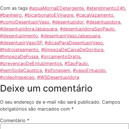
Com as tags
#aguaMornaEDetergente
,
#atendimento24h
,
#banheiro
,
#bicarbonatoEVinagre
,
#cacaVazamento
,
#comoDesentupirVaso
,
#desentupidor
,
#desentupidora
,
#desentupidoraJabaquara
,
#desentupidoraSaoPaulo
,
#desentupimento
,
#desentupirVasoJabaquara
,
#desentupirVasoSP
,
#dicasParaDesentupirVaso
,
#hidrojateamento
,
#limpezaDeCaixaDeGordura
,
#limpezaDeFossa
,
#orcamentoGratis
,
#prevencaoDeEntupimentos
,
#SaoPaulo
,
#semSodaCaustica
,
#sifonagem
,
#vasoEntupido
,
#videoInspecao
,
#WSDesentupidora
Deixe um comentário
O seu endereço de e-mail não será publicado.
Campos
obrigatórios são marcados com
*
Comentário
*