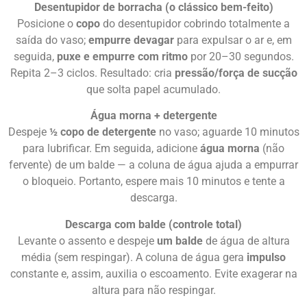
Desentupidor de borracha (o clássico bem-feito)
Posicione o
copo
do desentupidor cobrindo totalmente a
saída do vaso;
empurre devagar
para expulsar o ar e, em
seguida,
puxe e empurre com ritmo
por 20–30 segundos.
Repita 2–3 ciclos. Resultado: cria
pressão/força de sucção
que solta papel acumulado.
Água morna + detergente
Despeje
½ copo de detergente
no vaso; aguarde 10 minutos
para lubrificar. Em seguida, adicione
água morna
(não
fervente) de um balde — a coluna de água ajuda a empurrar
o bloqueio. Portanto, espere mais 10 minutos e tente a
descarga.
Descarga com balde (controle total)
Levante o assento e despeje
um balde
de água de altura
média (sem respingar). A coluna de água gera
impulso
constante e, assim, auxilia o escoamento. Evite exagerar na
altura para não respingar.