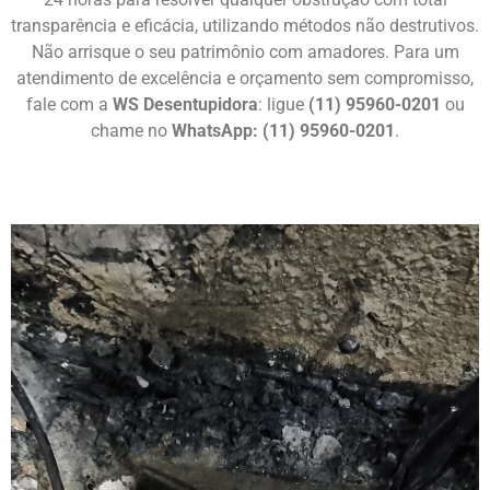
transparência e eficácia, utilizando métodos não destrutivos.
Não arrisque o seu patrimônio com amadores. Para um
atendimento de excelência e orçamento sem compromisso,
fale com a
WS Desentupidora
: ligue
(11) 95960-0201
ou
chame no
WhatsApp: (11) 95960-0201
.
Chame Agora