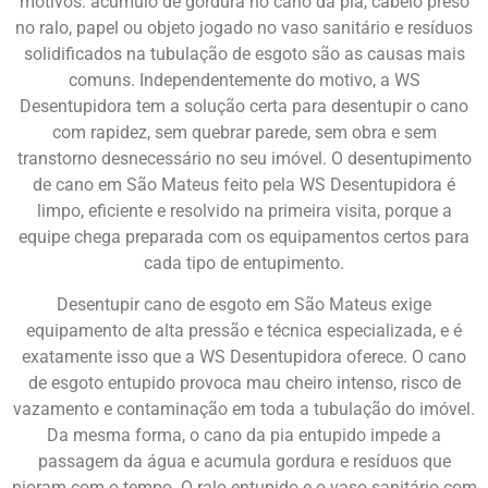
motivos: acúmulo de gordura no cano da pia, cabelo preso
no ralo, papel ou objeto jogado no vaso sanitário e resíduos
solidificados na tubulação de esgoto são as causas mais
comuns. Independentemente do motivo, a WS
Desentupidora tem a solução certa para desentupir o cano
com rapidez, sem quebrar parede, sem obra e sem
transtorno desnecessário no seu imóvel. O desentupimento
de cano em São Mateus feito pela WS Desentupidora é
limpo, eficiente e resolvido na primeira visita, porque a
equipe chega preparada com os equipamentos certos para
cada tipo de entupimento.
Desentupir cano de esgoto em São Mateus exige
equipamento de alta pressão e técnica especializada, e é
exatamente isso que a WS Desentupidora oferece. O cano
de esgoto entupido provoca mau cheiro intenso, risco de
vazamento e contaminação em toda a tubulação do imóvel.
Da mesma forma, o cano da pia entupido impede a
passagem da água e acumula gordura e resíduos que
pioram com o tempo. O ralo entupido e o vaso sanitário com