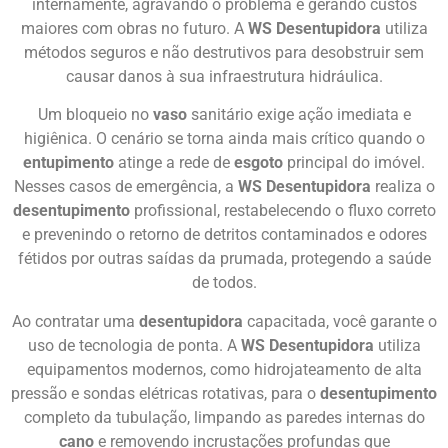
internamente, agravando o problema e gerando custos
maiores com obras no futuro. A
WS Desentupidora
utiliza
métodos seguros e não destrutivos para desobstruir sem
causar danos à sua infraestrutura hidráulica.
Um bloqueio no
vaso
sanitário exige ação imediata e
higiênica. O cenário se torna ainda mais crítico quando o
entupimento
atinge a rede de
esgoto
principal do imóvel.
Nesses casos de emergência, a
WS Desentupidora
realiza o
desentupimento
profissional, restabelecendo o fluxo correto
e prevenindo o retorno de detritos contaminados e odores
fétidos por outras saídas da prumada, protegendo a saúde
de todos.
Ao contratar uma
desentupidora
capacitada, você garante o
uso de tecnologia de ponta. A
WS Desentupidora
utiliza
equipamentos modernos, como hidrojateamento de alta
pressão e sondas elétricas rotativas, para o
desentupimento
completo da tubulação, limpando as paredes internas do
cano
e removendo incrustações profundas que