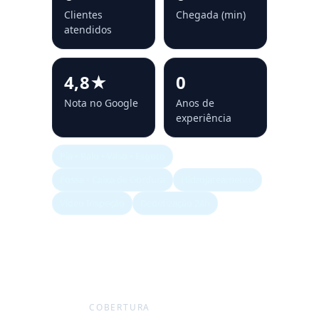
Clientes
Chegada (min)
atendidos
4,8★
0
Nota no Google
Anos de
experiência
Pia • Ralo • Vaso • Esgoto
Fossa • Caixa de Gordura
Hidrojateamento
Vídeo Inspeção
Dedetização 24h
COBERTURA