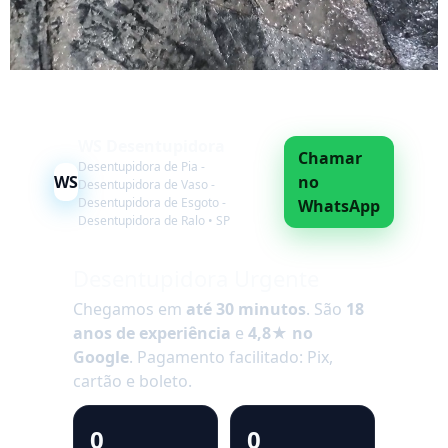
WS Desentupidora
Chamar
Desentupidora de Pia -
WS
no
Desentupidora de Vaso -
Desentupidora de Esgoto -
WhatsApp
Desentupidora de Ralo • SP
Desentupidora Urgente
Chegamos em
até 30 minutos
. São
18
anos de experiência
e
4,8★ no
Google
. Pagamento facilitado: Pix,
cartão e boleto.
0
0