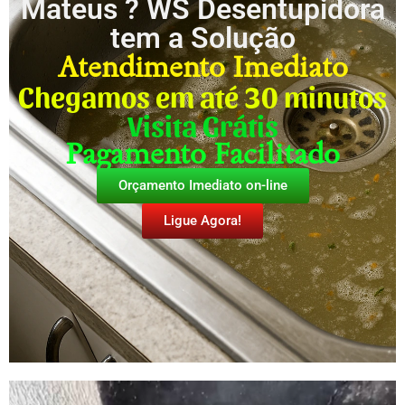
Mateus ? WS Desentupidora
tem a Solução
Atendimento Imediato
Chegamos em até 30 minutos
Visita Grátis
Pagamento Facilitado
Orçamento Imediato on-line
Ligue Agora!