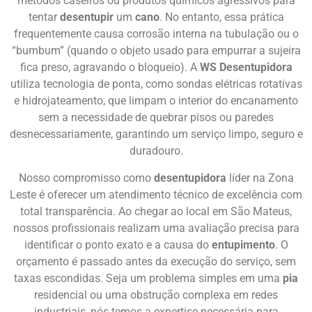
métodos caseiros ou produtos químicos agressivos para
tentar
desentupir
um
cano
. No entanto, essa prática
frequentemente causa corrosão interna na tubulação ou o
“bumbum” (quando o objeto usado para empurrar a sujeira
fica preso, agravando o bloqueio). A
WS Desentupidora
utiliza tecnologia de ponta, como sondas elétricas rotativas
e hidrojateamento, que limpam o interior do encanamento
sem a necessidade de quebrar pisos ou paredes
desnecessariamente, garantindo um serviço limpo, seguro e
duradouro.
Nosso compromisso como
desentupidora
líder na Zona
Leste é oferecer um atendimento técnico de excelência com
total transparência. Ao chegar ao local em São Mateus,
nossos profissionais realizam uma avaliação precisa para
identificar o ponto exato e a causa do
entupimento
. O
orçamento é passado antes da execução do serviço, sem
taxas escondidas. Seja um problema simples em uma
pia
residencial ou uma obstrução complexa em redes
industriais, nós temos a expertise necessária para