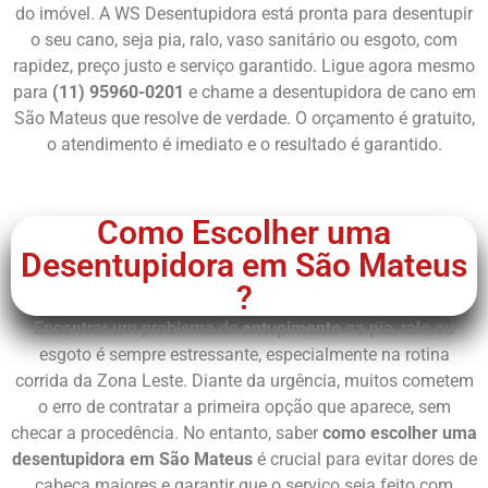
do imóvel. A WS Desentupidora está pronta para desentupir
o seu cano, seja pia, ralo, vaso sanitário ou esgoto, com
rapidez,
preço justo e serviço garantido. Ligue agora mesmo
para
(11) 95960-0201
e chame a desentupidora de cano em
São Mateus que resolve de verdade. O orçamento é gratuito,
o atendimento é imediato e o resultado é garantido.
Chame Agora
Como Escolher uma
Desentupidora em São Mateus
?
Encontrar um problema de
entupimento
na pia, ralo ou
esgoto é sempre estressante, especialmente na rotina
corrida da Zona Leste. Diante da urgência, muitos cometem
o erro de contratar a primeira opção que aparece, sem
checar a procedência. No entanto, saber
como escolher uma
desentupidora em São Mateus
é crucial para evitar dores de
cabeça maiores e garantir que o serviço seja feito com