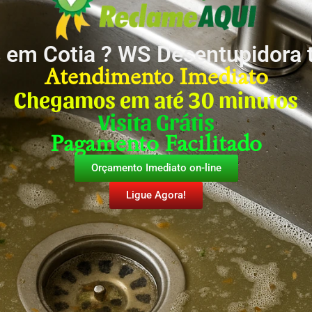
 em Cotia ? WS Desentupidora 
Atendimento Imediato
Chegamos em até 30 minutos
Visita Grátis
Pagamento Facilitado
Orçamento Imediato on-line
Ligue Agora!