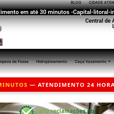
BLOG
CIDADE ATE
imento em até 30 minutos -Capital-litoral-in
Central de
mpeza de Fossa
Hidrojateamento
Caça Vazamento
 — EMERGÊNCIA?
CHEGAMOS EM AT