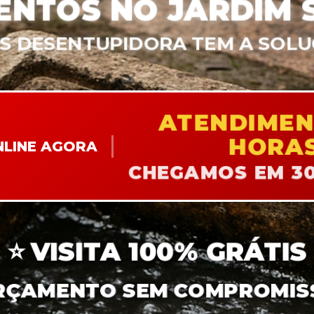
ENTOS NO JARDIM S
S DESENTUPIDORA TEM A SOL
ATENDIMEN
HORA
NLINE AGORA
CHEGAMOS EM 3
⭐
VISITA 100% GRÁTIS
RÇAMENTO SEM COMPROMIS