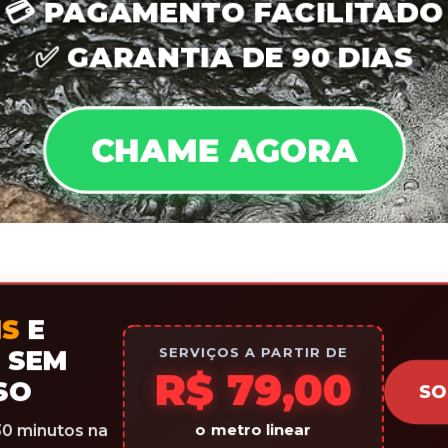
💳
PAGAMENTO FACILITADO
✅
GARANTIA DE 90 DIAS
CHAME AGORA
IS
E
SERVIÇOS A PARTIR DE
 SEM
R$ 79,00
SO
SO
o metro linear
0 minutos na