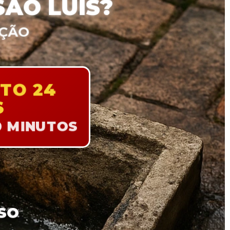
ÃO LUIS?
UÇÃO
TO 24
S
0 MINUTOS
SO