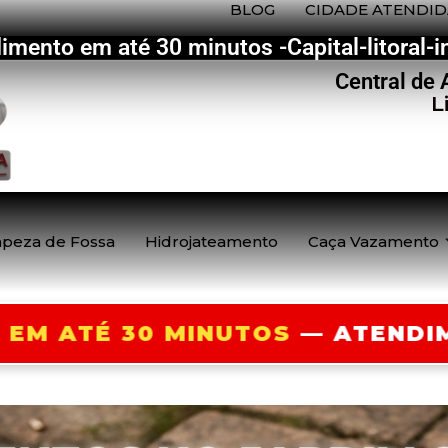
BLOG
CIDADE ATENDID
imento em até 30 minutos -Capital-litoral-in
Central de
L
peza de Fossa
Hidrojateamento
Caça Vazamento
O 24 HORAS — ORÇAMENTO GRÁ