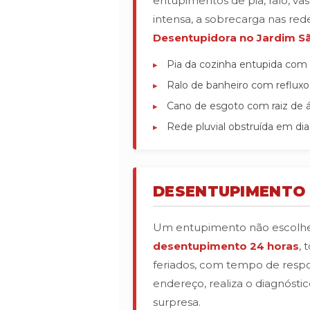
entupimentos de pia, ralo, v
intensa, a sobrecarga nas rede
Desentupidora no Jardim Sã
Pia da cozinha entupida com
Ralo de banheiro com reflux
Cano de esgoto com raiz de ár
Rede pluvial obstruída em di
DESENTUPIMENTO 
Um entupimento não escolhe h
desentupimento 24 horas
, 
feriados, com tempo de respo
endereço, realiza o diagnósti
surpresa.