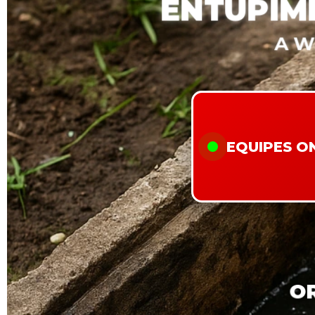
ENTUPIM
A W
EQUIPES O
O