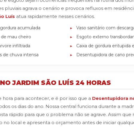
aso e esgoto sejam ocorrências frequentes na rotina dos m
s pluviais agrava o cenário e provoca refluxos em residênci
o Luís
atua rapidamente nesses cenários.
 gordura acumulada
Vaso sanitário com descarg
o de mau cheiro
Esgoto externo transbordan
vore infiltrada
Caixa de gordura entupida 
as de chuva intensa
Desentupidora de cano pred
NO JARDIM SÃO LUÍS 24 HORAS
ora para acontecer, e é por isso que a
Desentupidora no
todos os dias do ano. Nossa central funciona durante a ma
sta rápido para que o problema não se agrave. Assim que
co no local e apresenta o orçamento antes de iniciar qualq