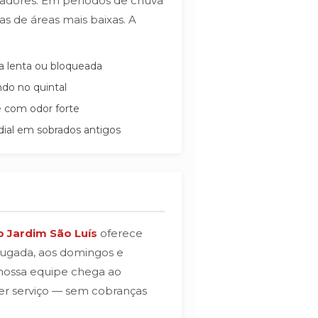
oradores. Em períodos de chuva
as de áreas mais baixas. A
a lenta ou bloqueada
do no quintal
e com odor forte
ial em sobrados antigos
 Jardim São Luís
oferece
drugada, aos domingos e
 nossa equipe chega ao
uer serviço — sem cobranças