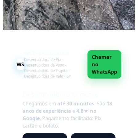
WS Desentupidora
Chamar
Desentupidora de Pia -
WS
no
Desentupidora de Vaso -
Desentupidora de Esgoto -
WhatsApp
Desentupidora de Ralo • SP
Desentupidora Urgente
Chegamos em
até 30 minutos
. São
18
anos de experiência
e
4,8★ no
Google
. Pagamento facilitado: Pix,
cartão e boleto.