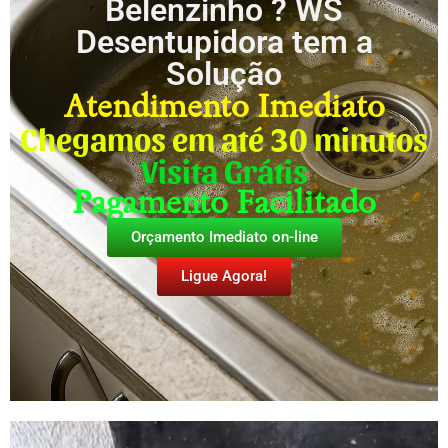
Belenzinho ? WS
Desentupidora tem a
Solução
Atendimento Imediato
Chegamos em até 30 minutos
Visita Grátis
Pagamento Facilitado
Orçamento Imediato on-line
Ligue Agora!