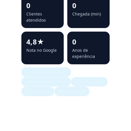
0
0
Clientes
Chegada (min)
atendidos
4,8★
0
Nota no Google
Anos de
experiência
Pia • Ralo • Vaso • Esgoto
Fossa • Caixa de Gordura
Hidrojateamento
Vídeo Inspeção
Dedetização 24h