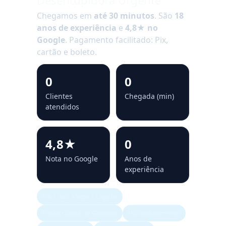
Chegamos em
até 30 minutos
. São
18
anos de experiência
e
4,8★ no
Google
. Pagamento facilitado: Pix,
cartão e boleto.
0
0
Clientes
Chegada (min)
atendidos
4,8★
0
Nota no Google
Anos de
experiência
Pia • Ralo • Vaso • Esgoto
Fossa • Caixa de Gordura
Hidrojateamento