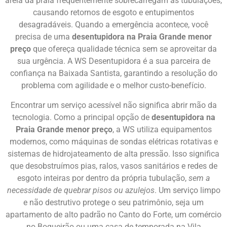
areia da praia frequentemente sobrecarregam as tubulações,
causando retornos de esgoto e entupimentos
desagradáveis. Quando a emergência acontece, você
precisa de uma
desentupidora na Praia Grande menor
preço
que ofereça qualidade técnica sem se aproveitar da
sua urgência. A WS Desentupidora é a sua parceira de
confiança na Baixada Santista, garantindo a resolução do
problema com agilidade e o melhor custo-benefício.
Encontrar um serviço acessível não significa abrir mão da
tecnologia. Como a principal opção de
desentupidora na
Praia Grande menor preço
, a WS utiliza equipamentos
modernos, como máquinas de sondas elétricas rotativas e
sistemas de hidrojateamento de alta pressão. Isso significa
que desobstruímos pias, ralos, vasos sanitários e redes de
esgoto inteiras por dentro da própria tubulação,
sem a
necessidade de quebrar pisos ou azulejos
. Um serviço limpo
e não destrutivo protege o seu patrimônio, seja um
apartamento de alto padrão no Canto do Forte, um comércio
no Boqueirão ou uma casa de temporada na Vila