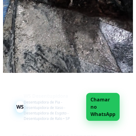
WS Desentupidora
Chamar
Desentupidora de Pia -
WS
no
Desentupidora de Vaso -
Desentupidora de Esgoto -
WhatsApp
Desentupidora de Ralo • SP
Desentupidora Urgente