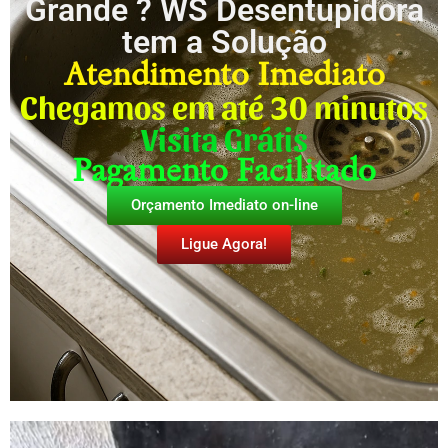
Grande ? WS Desentupidora
tem a Solução
Atendimento Imediato
Chegamos em até 30 minutos
Visita Grátis
Pagamento Facilitado
Orçamento Imediato on-line
Ligue Agora!