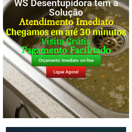
WS Desentupidora tem a
Solução
Atendimento Imediato
Chegamos em até 30 minutos
Visita Grátis
Pagamento Facilitado
Orçamento Imediato on-line
Ligue Agora!