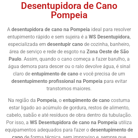
Desentupidora de Cano
Pompeia
A
desentupidora de cano na Pompeia
ideal para resolver
entupimento rápido e sem sujeira é a
WS Desentupidora
,
especializada em
desentupir cano
de cozinha, banheiro,
área de serviço e rede de esgoto na
Zona Oeste de São
Paulo
. Assim, quando o cano começa a fazer barulho, a
água demora para descer ou o ralo devolve água, é sinal
claro de
entupimento de cano
e você precisa de um
desentupimento profissional na Pompeia
para evitar
transtornos maiores.
Na região da
Pompeia
, o
entupimento de cano
costuma
estar ligado ao acúmulo de gordura, restos de alimento,
cabelo, sabão e até resíduos de obra dentro da tubulação.
Por isso, a
WS Desentupidora de cano na Pompeia
utiliza
equipamentos adequados para fazer o
desentupimento de
cano
de forma técnica, sem improviso e, sempre que