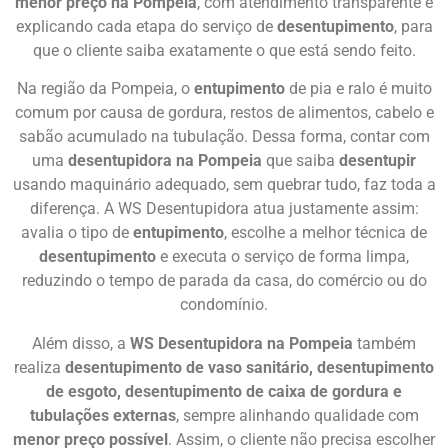
menor preço na Pompeia
, com atendimento transparente e
explicando cada etapa do serviço de
desentupimento
, para
que o cliente saiba exatamente o que está sendo feito.
Na região da Pompeia, o
entupimento
de pia e ralo é muito
comum por causa de gordura, restos de alimentos, cabelo e
sabão acumulado na tubulação. Dessa forma, contar com
uma
desentupidora na Pompeia
que saiba
desentupir
usando maquinário adequado, sem quebrar tudo, faz toda a
diferença. A WS Desentupidora atua justamente assim:
avalia o tipo de
entupimento
, escolhe a melhor técnica de
desentupimento
e executa o serviço de forma limpa,
reduzindo o tempo de parada da casa, do comércio ou do
condomínio.
Além disso, a
WS Desentupidora na Pompeia
também
realiza
desentupimento de vaso sanitário, desentupimento
de esgoto, desentupimento de caixa de gordura e
tubulações externas
, sempre alinhando qualidade com
menor preço possível
. Assim, o cliente não precisa escolher