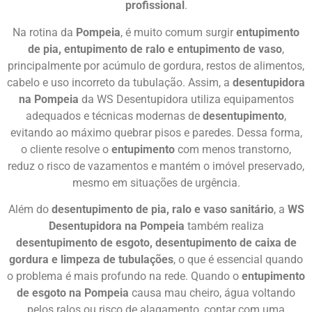
profissional
.
Na rotina da
Pompeia
, é muito comum surgir
entupimento
de pia, entupimento de ralo e entupimento de vaso
,
principalmente por acúmulo de gordura, restos de alimentos,
cabelo e uso incorreto da tubulação. Assim, a
desentupidora
na Pompeia
da WS Desentupidora utiliza equipamentos
adequados e técnicas modernas de
desentupimento
,
evitando ao máximo quebrar pisos e paredes. Dessa forma,
o cliente resolve o
entupimento
com menos transtorno,
reduz o risco de vazamentos e mantém o imóvel preservado,
mesmo em situações de urgência.
Além do
desentupimento de pia, ralo e vaso sanitário
, a
WS
Desentupidora na Pompeia
também realiza
desentupimento de esgoto, desentupimento de caixa de
gordura e limpeza de tubulações
, o que é essencial quando
o problema é mais profundo na rede. Quando o
entupimento
de esgoto na Pompeia
causa mau cheiro, água voltando
pelos ralos ou risco de alagamento, contar com uma