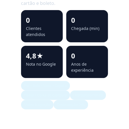
cartão e boleto.
0
0
Clientes
Chegada (min)
atendidos
4,8★
0
Nota no Google
Anos de
experiência
Pia • Ralo • Vaso • Esgoto
Fossa • Caixa de Gordura
Hidrojateamento
Vídeo Inspeção
Dedetização 24h