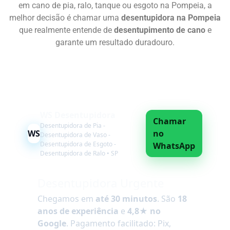
em cano de pia, ralo, tanque ou esgoto na Pompeia, a
melhor decisão é chamar uma
desentupidora na Pompeia
que realmente entende de
desentupimento de cano
e
garante um resultado duradouro.
Chame Agora
WS Desentupidora
Chamar
Desentupidora de Pia -
WS
no
Desentupidora de Vaso -
Desentupidora de Esgoto -
WhatsApp
Desentupidora de Ralo • SP
Desentupidora Urgente
Chegamos em
até 30 minutos
. São
18
anos de experiência
e
4,8★ no
Google
. Pagamento facilitado: Pix,