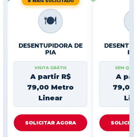
🔥 MAIS SOLICITADO
🍽️

DESENTUPIDORA DE
DESENTUP
PIA
RA
VISITA GRÁTIS
SEM QUE
A partir R$
A par
79,00 Metro
79,00
Linear
Lin
SOLICITAR AGORA
SOLICIT