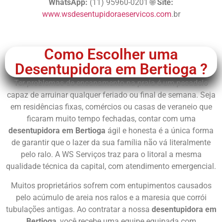
WhatsApp:
(11) 95960-0201 🌐
Site:
www.wsdesentupidoraeservicos.com
.br
Chame Agora
Como Escolher uma
Desentupidora em Bertioga ?
Ter problemas de encanamento na praia é um pesadelo
capaz de arruinar qualquer feriado ou final de semana. Seja
em residências fixas, comércios ou casas de veraneio que
ficaram muito tempo fechadas, contar com uma
desentupidora em Bertioga
ágil e honesta é a única forma
de garantir que o lazer da sua família não vá literalmente
pelo ralo. A WS Serviços traz para o litoral a mesma
qualidade técnica da capital, com atendimento emergencial.
Muitos proprietários sofrem com entupimentos causados
pelo acúmulo de areia nos ralos e a maresia que corrói
tubulações antigas. Ao contratar a nossa
desentupidora em
Bertioga
, você recebe uma equipe equipada com