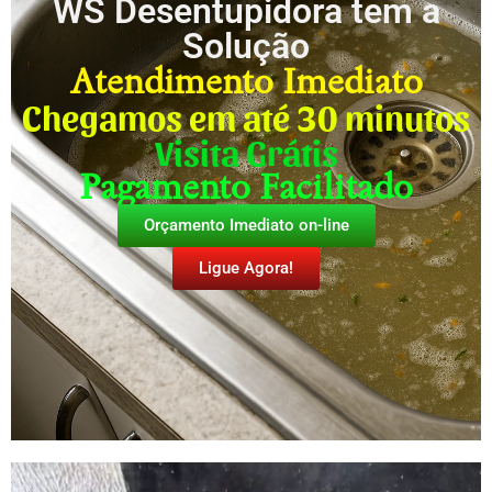
WS Desentupidora tem a
Solução
Atendimento Imediato
Chegamos em até 30 minutos
Visita Grátis
Pagamento Facilitado
Orçamento Imediato on-line
Ligue Agora!