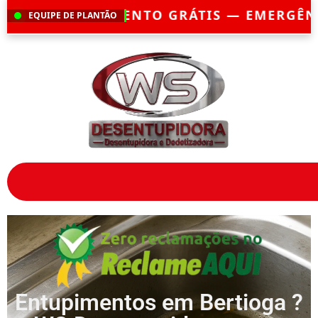
A?
CHEGAMOS EM ATÉ 30 MINUTOS
— ATEN
EQUIPE DE PLANTÃO
Entupimentos em Bertioga ?