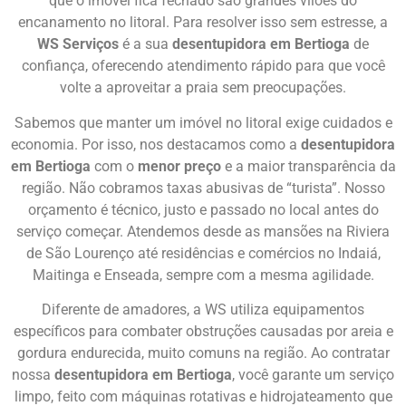
que o imóvel fica fechado são grandes vilões do
encanamento no litoral. Para resolver isso sem estresse, a
WS Serviços
é a sua
desentupidora em Bertioga
de
confiança, oferecendo atendimento rápido para que você
volte a aproveitar a praia sem preocupações.
Sabemos que manter um imóvel no litoral exige cuidados e
economia. Por isso, nos destacamos como a
desentupidora
em Bertioga
com o
menor preço
e a maior transparência da
região. Não cobramos taxas abusivas de “turista”. Nosso
orçamento é técnico, justo e passado no local antes do
serviço começar. Atendemos desde as mansões na Riviera
de São Lourenço até residências e comércios no Indaiá,
Maitinga e Enseada, sempre com a mesma agilidade.
Diferente de amadores, a WS utiliza equipamentos
específicos para combater obstruções causadas por areia e
gordura endurecida, muito comuns na região. Ao contratar
nossa
desentupidora em Bertioga
, você garante um serviço
limpo, feito com máquinas rotativas e hidrojateamento que