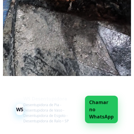
WS Desentupidora
Chamar
Desentupidora de Pia -
WS
no
Desentupidora de Vaso -
Desentupidora de Esgoto -
WhatsApp
Desentupidora de Ralo • SP