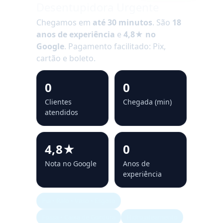
Desentupidora Urgente
Chegamos em
até 30 minutos
. São
18
anos de experiência
e
4,8★ no
Google
. Pagamento facilitado: Pix,
cartão e boleto.
0
0
Clientes
Chegada (min)
atendidos
4,8★
0
Nota no Google
Anos de
experiência
Pia • Ralo • Vaso • Esgoto
Fossa • Caixa de Gordura
Hidrojateamento