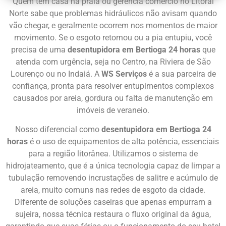
Quem tem casa na praia ou gerencia comércio no Litoral
Norte sabe que problemas hidráulicos não avisam quando
vão chegar, e geralmente ocorrem nos momentos de maior
movimento. Se o esgoto retornou ou a pia entupiu, você
precisa de uma
desentupidora em Bertioga 24 horas
que
atenda com urgência, seja no Centro, na Riviera de São
Lourenço ou no Indaiá. A
WS Serviços
é a sua parceira de
confiança, pronta para resolver entupimentos complexos
causados por areia, gordura ou falta de manutenção em
imóveis de veraneio.
Nosso diferencial como
desentupidora em Bertioga 24
horas
é o uso de equipamentos de alta potência, essenciais
para a região litorânea. Utilizamos o sistema de
hidrojateamento, que é a única tecnologia capaz de limpar a
tubulação removendo incrustações de salitre e acúmulo de
areia, muito comuns nas redes de esgoto da cidade.
Diferente de soluções caseiras que apenas empurram a
sujeira, nossa técnica restaura o fluxo original da água,