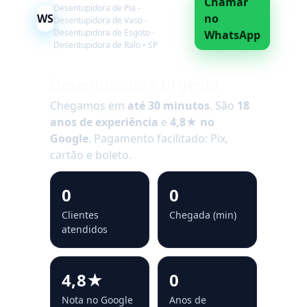
Chamar
Desentupidora de Pia -
WS
no
Desentupidora de Vaso -
Desentupidora de Esgoto -
WhatsApp
Desentupidora de Ralo • SP
Desentupidora Urgente
Chegamos em
até 30 minutos
. São
18
anos de experiência
e
4,8★ no
Google
. Pagamento facilitado: Pix,
cartão e boleto.
0
0
Clientes
Chegada (min)
atendidos
4,8★
0
Nota no Google
Anos de