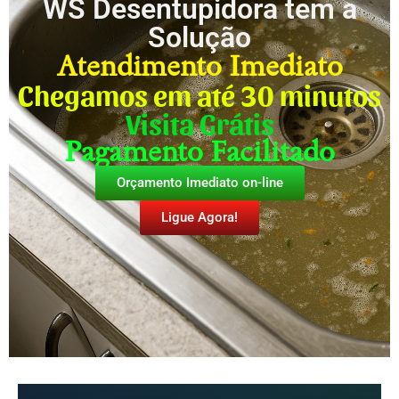
WS Desentupidora tem a
Solução
Atendimento Imediato
Chegamos em até 30 minutos
Visita Grátis
Pagamento Facilitado
Orçamento Imediato on-line
Ligue Agora!