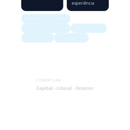
experiência
Pia • Ralo • Vaso • Esgoto
Fossa • Caixa de Gordura
Hidrojateamento
Vídeo Inspeção
Dedetização 24h
COBERTURA
Capital - Litoral - Interior