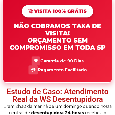
🚀 VISITA 100% GRÁTIS
NÃO COBRAMOS TAXA DE
VISITA!
ORÇAMENTO SEM
COMPROMISSO EM TODA SP
🛡️
Garantia de 90 Dias
💳
Pagamento Facilitado
Estudo de Caso: Atendimento
Real da WS Desentupidora
Eram 2h30 da manhã de um domingo quando nossa
central de
desentupidora 24 horas
recebeu o