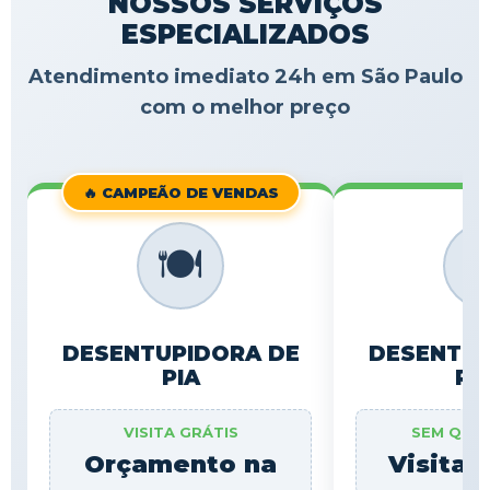
NOSSOS SERVIÇOS
ESPECIALIZADOS
Atendimento imediato 24h em São Paulo
com o melhor preço
🔥 CAMPEÃO DE VENDAS
🍽️

DESENTUPIDORA DE
DESENTUP
PIA
RA
VISITA GRÁTIS
SEM QUE
Orçamento na
Visita 