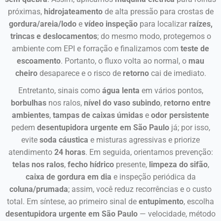
próximas,
hidrojateamento
de alta pressão para crostas de
gordura/areia/lodo
e
vídeo inspeção
para localizar
raízes,
trincas e deslocamentos
; do mesmo modo, protegemos o
ambiente com EPI e forração e finalizamos com
teste de
escoamento
. Portanto, o fluxo volta ao normal, o
mau
cheiro
desaparece e o risco de
retorno
cai de imediato.
Entretanto, sinais como
água lenta
em vários pontos,
borbulhas
nos ralos,
nível do vaso subindo
,
retorno entre
ambientes
,
tampas de caixas úmidas
e
odor persistente
pedem
desentupidora urgente em São Paulo
já; por isso,
evite
soda cáustica
e misturas agressivas e priorize
atendimento
24 horas
. Em seguida, orientamos prevenção:
telas nos ralos
,
fecho hídrico
presente,
limpeza do sifão
,
caixa de gordura em dia
e inspeção periódica da
coluna/prumada
; assim, você reduz recorrências e o custo
total. Em síntese, ao primeiro sinal de
entupimento
, escolha
desentupidora urgente em São Paulo
— velocidade, método