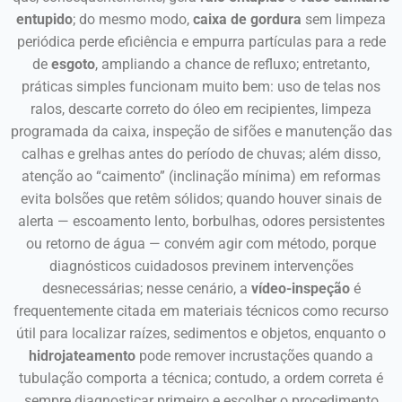
entupido
; do mesmo modo,
caixa de gordura
sem limpeza
periódica perde eficiência e empurra partículas para a rede
de
esgoto
, ampliando a chance de refluxo; entretanto,
práticas simples funcionam muito bem: uso de telas nos
ralos, descarte correto do óleo em recipientes, limpeza
programada da caixa, inspeção de sifões e manutenção das
calhas e grelhas antes do período de chuvas; além disso,
atenção ao “caimento” (inclinação mínima) em reformas
evita bolsões que retêm sólidos; quando houver sinais de
alerta — escoamento lento, borbulhas, odores persistentes
ou retorno de água — convém agir com método, porque
diagnósticos cuidadosos previnem intervenções
desnecessárias; nesse cenário, a
vídeo-inspeção
é
frequentemente citada em materiais técnicos como recurso
útil para localizar raízes, sedimentos e objetos, enquanto o
hidrojateamento
pode remover incrustações quando a
tubulação comporta a técnica; contudo, a ordem correta é
sempre diagnosticar primeiro e escolher o procedimento