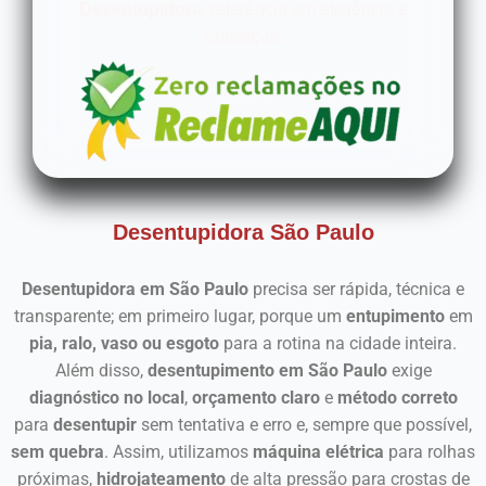
Desentupidora
, referência em eficiência e
satisfação.
Desentupidora São Paulo
Desentupidora em São Paulo
precisa ser rápida, técnica e
transparente; em primeiro lugar, porque um
entupimento
em
pia, ralo, vaso ou esgoto
para a rotina na cidade inteira.
Além disso,
desentupimento em São Paulo
exige
diagnóstico no local
,
orçamento claro
e
método correto
para
desentupir
sem tentativa e erro e, sempre que possível,
sem quebra
. Assim, utilizamos
máquina elétrica
para rolhas
próximas,
hidrojateamento
de alta pressão para crostas de