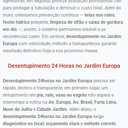
agressivas; em seguida, priorize avaliação profissional 24h
para proteger a tubulação e diminuir o custo total. Além do
mais, orientamos prevenção contínua —
telas nos ralos
,
fecho hídrico
presente,
limpeza de sifão
e
caixa de gordura
em dia
—; assim, o sistema permanece estável e as
recorrências caem. Em síntese,
desentupimento no Jardim
Europa
com velocidade, método e transparência garante
resultado definitivo hoje e nos próximos meses.
Desentupimento 24 Horas no Jardim Europa
Desentupimento 24horas no Jardim Europa
precisa ser
rápido, técnico e transparente; em primeiro lugar, um
entupimento em
pia, ralo, vaso ou esgoto
não espera e
interrompe a rotina na
Av. Europa
,
Av. Brasil
,
Faria Lima
,
Nove de Julho
e
Cidade Jardim
. Além disso, o
desentupimento 24horas no Jardim Europa
exige
diagnóstico no local
,
orçamento claro
e
método correto