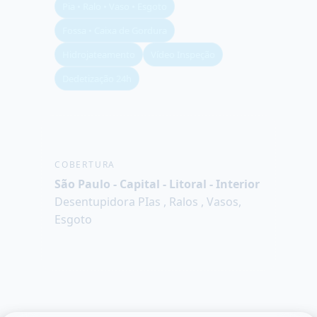
Pia • Ralo • Vaso • Esgoto
Fossa • Caixa de Gordura
Hidrojateamento
Vídeo Inspeção
Dedetização 24h
COBERTURA
São Paulo - Capital - Litoral - Interior
Desentupidora PIas , Ralos , Vasos,
Esgoto