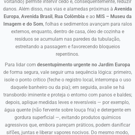
voltando) permite intervir cedo e, consequentemente, reduzir
danos. Além disso, nas vias e alamedas próximas à
Avenida
Europa
,
Avenida Brasil
,
Rua Colômbia
e ao
MIS – Museu da
Imagem e do Som
, folhas e sedimentos avançam para ralos
externos, enquanto, dentro de casa, óleo de cozinha e
resíduos se acumulam nas paredes da tubulação,
estreitando a passagem e favorecendo bloqueios
repentinos.
Para lidar com
desentupimento urgente no Jardim Europa
de forma segura, vale seguir uma sequência lógica: primeiro,
isole o ponto crítico (feche o registro local, interrompa o uso
daquele banheiro ou da pia); em seguida, avalie se há
transbordo iminente e proteja o entorno com panos e baldes;
depois, aplique medidas leves e reversíveis — por exemplo,
água quente (não fervente sobre louça fria) e detergente em
gordura superficial —, evitando produtos químicos
agressivos que, embora pareçam práticos, podem danificar
sifões, juntas e liberar vapores nocivos. Do mesmo modo,