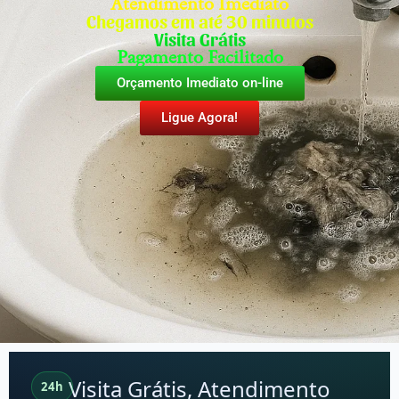
Atendimento Imediato
Chegamos em até 30 minutos
Visita Grátis
Pagamento Facilitado
Orçamento Imediato on-line
Ligue Agora!
Visita Grátis, Atendimento
24h