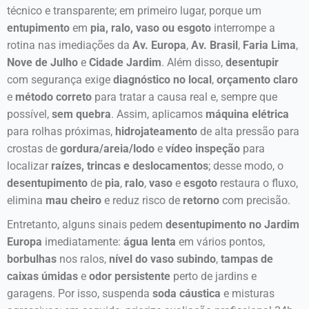
técnico e transparente; em primeiro lugar, porque um
entupimento
em
pia, ralo, vaso ou esgoto
interrompe a
rotina nas imediações da
Av. Europa
,
Av. Brasil
,
Faria Lima
,
Nove de Julho
e
Cidade Jardim
. Além disso,
desentupir
com segurança exige
diagnóstico no local
,
orçamento claro
e
método correto
para tratar a causa real e, sempre que
possível,
sem quebra
. Assim, aplicamos
máquina elétrica
para rolhas próximas,
hidrojateamento
de alta pressão para
crostas de
gordura/areia/lodo
e
vídeo inspeção
para
localizar
raízes, trincas e deslocamentos
; desse modo, o
desentupimento
de
pia
,
ralo
,
vaso
e
esgoto
restaura o fluxo,
elimina
mau cheiro
e reduz risco de
retorno
com precisão.
Entretanto, alguns sinais pedem
desentupimento no Jardim
Europa
imediatamente:
água lenta
em vários pontos,
borbulhas
nos ralos,
nível do vaso subindo
,
tampas de
caixas úmidas
e
odor persistente
perto de jardins e
garagens. Por isso, suspenda
soda cáustica
e misturas