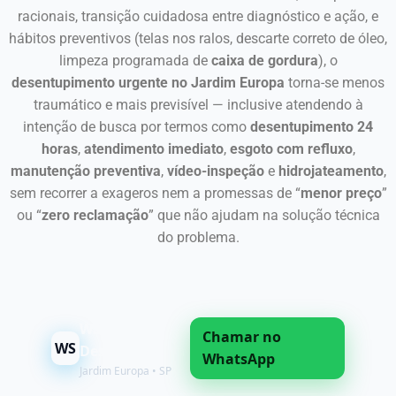
racionais, transição cuidadosa entre diagnóstico e ação, e
hábitos preventivos (telas nos ralos, descarte correto de óleo,
limpeza programada de
caixa de gordura
), o
desentupimento urgente no Jardim Europa
torna-se menos
traumático e mais previsível — inclusive atendendo à
intenção de busca por termos como
desentupimento 24
horas
,
atendimento imediato
,
esgoto com refluxo
,
manutenção preventiva
,
vídeo-inspeção
e
hidrojateamento
,
sem recorrer a exageros nem a promessas de “
menor preço
”
ou “
zero reclamação
” que não ajudam na solução técnica
do problema.
WS
Chamar no
WS
Desentupidora
WhatsApp
Jardim Europa • SP