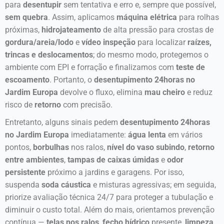
para
desentupir
sem tentativa e erro e, sempre que possível,
sem quebra
. Assim, aplicamos
máquina elétrica
para rolhas
próximas,
hidrojateamento
de alta pressão para crostas de
gordura/areia/lodo
e
vídeo inspeção
para localizar
raízes,
trincas e deslocamentos
; do mesmo modo, protegemos o
ambiente com EPI e forração e finalizamos com
teste de
escoamento
. Portanto, o
desentupimento 24horas no
Jardim Europa
devolve o fluxo, elimina
mau cheiro
e reduz
risco de
retorno
com precisão.
Entretanto, alguns sinais pedem
desentupimento 24horas
no Jardim Europa
imediatamente:
água lenta
em vários
pontos,
borbulhas
nos ralos,
nível do vaso subindo
,
retorno
entre ambientes
,
tampas de caixas úmidas
e
odor
persistente
próximo a jardins e garagens. Por isso,
suspenda
soda cáustica
e misturas agressivas; em seguida,
priorize avaliação técnica 24/7 para proteger a tubulação e
diminuir o custo total. Além do mais, orientamos prevenção
contínua —
telas nos ralos
,
fecho hídrico
presente,
limpeza