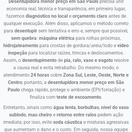
Desentupidora menor preço em São Paulo
precisa unir
economia real, técnica e transparência; em primeiro lugar,
fazemos
diagnóstico no local
e
orçamento claro
antes de
qualquer execução. Além disso, aplicamos o método correto
para
desentupir
sem tentativa e erro e, sempre que possível,
sem quebra
:
máquina elétrica
para rolhas próximas,
hidrojateamento
para crostas de gordura/areia/lodo e
vídeo
inspeção
para localizar raízes, trincas e deslocamentos.
Assim, o
desentupimento
de
pia, ralo, vaso e esgoto
resolve
a causa real e evita retrabalho. Do mesmo modo, o
atendimento
24 horas
cobre
Zona Sul, Leste, Oeste, Norte e
Centro
; portanto, a
desentupidora menor preço em São
Paulo
chega rápido, protege o ambiente (EPI/forração) e
finaliza com
teste de escoamento
.
Entretanto, sinais como
água lenta
,
borbulhas
,
nível do vaso
subindo
,
mau cheiro
e
retorno entre ralos
pedem ação
imediata; por isso, evite
soda cáustica
e misturas agressivas
que aumentam o dano e o custo. Em seguida, nossa equipe