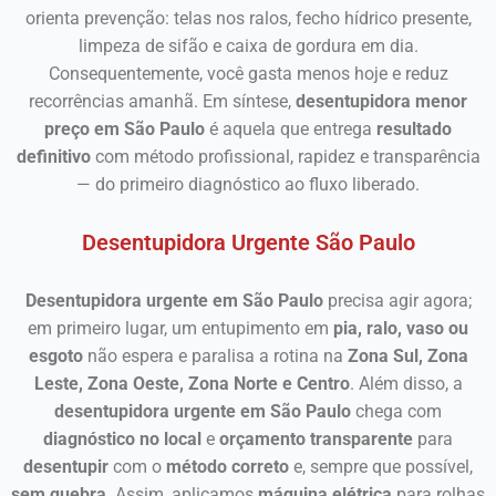
orienta prevenção: telas nos ralos, fecho hídrico presente,
limpeza de sifão e caixa de gordura em dia.
Consequentemente, você gasta menos hoje e reduz
recorrências amanhã. Em síntese,
desentupidora menor
preço em São Paulo
é aquela que entrega
resultado
definitivo
com método profissional, rapidez e transparência
— do primeiro diagnóstico ao fluxo liberado.
Desentupidora Urgente São Paulo
Desentupidora urgente em São Paulo
precisa agir agora;
em primeiro lugar, um entupimento em
pia, ralo, vaso ou
esgoto
não espera e paralisa a rotina na
Zona Sul, Zona
Leste, Zona Oeste, Zona Norte e Centro
. Além disso, a
desentupidora urgente em São Paulo
chega com
diagnóstico no local
e
orçamento transparente
para
desentupir
com o
método correto
e, sempre que possível,
sem quebra
. Assim, aplicamos
máquina elétrica
para rolhas