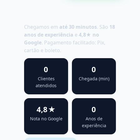
Desentupidora no Jardim
Europa
Chegamos em
até 30 minutos
. São
18
anos de experiência
e
4,8★ no
Google
. Pagamento facilitado: Pix,
cartão e boleto.
0
0
Clientes
Chegada (min)
atendidos
4,8★
0
Nota no Google
Anos de
experiência