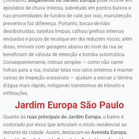
Entretanto,
alagamento no Jardim Europa
pode ocorrer em
episódios de chuva intensa, sobretudo em pontos baixos e
nas proximidades de fundos de vale; por isso, manutenção
preventiva faz diferença. Portanto, bocas-de-lobo
desobstruídas, sarjetas limpas, calhas/grelhas internas
revisadas e poços de recalque em dia reduzem riscos; além
disso, imóveis com garagens abaixo do nível da rua se
beneficiam de válvula de retenção e bomba automática.
Consequentemente, rotinas simples — como não varrer
folhas para a rua, instalar telas nos ralos externos e manter
caixas de inspeção acessíveis — ajudam a escoar a lâmina
d’água mais rápido, mitigando transtornos de trânsito e
infiltrações.
Jardim Europa São Paulo
Quanto às
ruas principais do Jardim Europa
, o bairro é
costurado por eixos que articulam o miolo residencial ao
restante da cidade. Assim, destacam-se
Avenida Europa
,