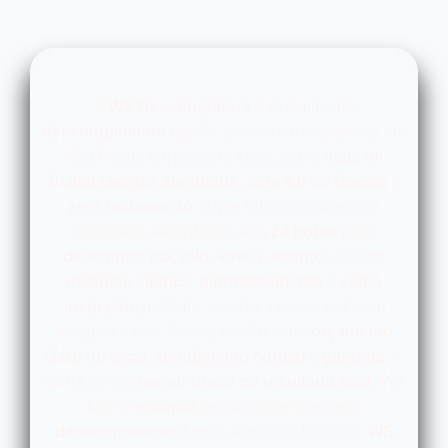
A
WS Desentupidora
é sinônimo de
desentupimento
rápido, técnico e transparente em
São Paulo; em primeiro lugar, reúne
mais de
10.000 clientes atendidos
,
nota 4,8 no Google
e
zero reclamação
, o que reforça confiança e
resultado. Além disso, atua
24 horas
para
desentupir
pia, ralo, vaso e esgoto
, usando
máquina elétrica
,
hidrojateamento
e
vídeo
inspeção
; portanto, resolve a causa real sem
tentativa e erro. Assim, você recebe
orçamento
claro no local
,
atendimento cordial
e
garantia
—
com foco em
menor preço no resultado final
. Por
fim, se
entupiu
, escolha quem entrega
desentupimento
limpo, seguro e definitivo:
WS