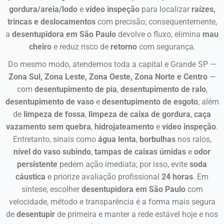
gordura/areia/lodo
e
vídeo inspeção
para localizar
raízes,
trincas e deslocamentos
com precisão; consequentemente,
a
desentupidora em São Paulo
devolve o fluxo, elimina
mau
cheiro
e reduz risco de
retorno
com segurança.
Do mesmo modo, atendemos toda a capital e Grande SP —
Zona Sul, Zona Leste, Zona Oeste, Zona Norte e Centro
—
com
desentupimento de pia
,
desentupimento de ralo
,
desentupimento de vaso
e
desentupimento de esgoto
, além
de
limpeza de fossa
,
limpeza de caixa de gordura
,
caça
vazamento sem quebra
,
hidrojateamento
e
vídeo inspeção
.
Entretanto, sinais como
água lenta
,
borbulhas
nos ralos,
nível do vaso subindo
,
tampas de caixas úmidas
e
odor
persistente
pedem ação imediata; por isso, evite
soda
cáustica
e priorize avaliação profissional
24 horas
. Em
síntese, escolher
desentupidora em São Paulo
com
velocidade, método e transparência é a forma mais segura
de
desentupir
de primeira e manter a rede estável hoje e nos