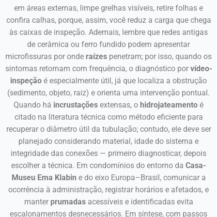
em áreas externas, limpe grelhas visíveis, retire folhas e
confira calhas, porque, assim, você reduz a carga que chega
às caixas de inspeção. Ademais, lembre que redes antigas
de cerâmica ou ferro fundido podem apresentar
microfissuras por onde
raízes
penetram; por isso, quando os
sintomas retornam com frequência, o diagnóstico por
vídeo-
inspeção
é especialmente útil, já que localiza a obstrução
(sedimento, objeto, raiz) e orienta uma intervenção pontual.
Quando há
incrustações
extensas, o
hidrojateamento
é
citado na literatura técnica como método eficiente para
recuperar o diâmetro útil da tubulação; contudo, ele deve ser
planejado considerando material, idade do sistema e
integridade das conexões — primeiro diagnosticar, depois
escolher a técnica. Em condomínios do entorno da
Casa-
Museu Ema Klabin
e do eixo Europa–Brasil, comunicar a
ocorrência à administração, registrar horários e afetados, e
manter
prumadas
acessíveis e identificadas evita
escalonamentos desnecessários. Em síntese, com passos