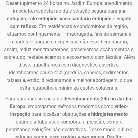
Desentupimento 24 horas no Jardim Europa: atendimento
imediato, resposta rápida e solução segura para
pia
entupida
,
ralo entupido
,
vaso sanitário entupido
e
esgoto
com refluxo
. Em residências e condomínios da região,
atuamos continuamente — madrugada, fins de semana e
feriados — porque emergências não escolhem horário;
assim, reduzimos transtornos, preservamos acabamentos e,
sobretudo, restabelecemos o escoamento com técnica. Além
disso, trabalhamos com diagnóstico assertivo:
identificamos causa raiz (gordura, cabelos, sedimentos,
raízes) e, então, direcionamos a melhor abordagem, o que
evita retrabalho e minimiza custos colaterais.
Para garantir eficiência no
desentupimento 24h no Jardim
Europa
, empregamos métodos modernos como
vídeo-
inspeção
para localizar obstruções e
hidrojateamento
quando a tubulação comporta a pressão, sempre
priorizando soluções não destrutivas. Desse modo, o fluxo
volta ao normal com rapidez e segurança. Por fim,