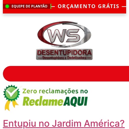
— ORÇAMENTO GRÁTIS — EMERGÊNCIA?
CH
EQUIPE DE PLANTÃO
Entupiu no Jardim América?