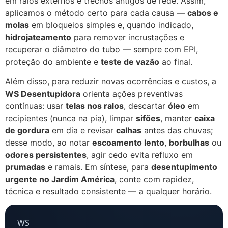
em ralos externos e trechos antigos de rede. Assim,
aplicamos o método certo para cada causa —
cabos e
molas
em bloqueios simples e, quando indicado,
hidrojateamento
para remover incrustações e
recuperar o diâmetro do tubo — sempre com EPI,
proteção do ambiente e
teste de vazão
ao final.
Além disso, para reduzir novas ocorrências e custos, a
WS Desentupidora
orienta ações preventivas
contínuas: usar
telas nos ralos
, descartar
óleo
em
recipientes (nunca na pia), limpar
sifões
, manter
caixa
de gordura
em dia e revisar
calhas
antes das chuvas;
desse modo, ao notar
escoamento lento
,
borbulhas
ou
odores persistentes
, agir cedo evita refluxo em
prumadas
e ramais. Em síntese, para
desentupimento
urgente no Jardim América
, conte com rapidez,
técnica e resultado consistente — a qualquer horário.
WS