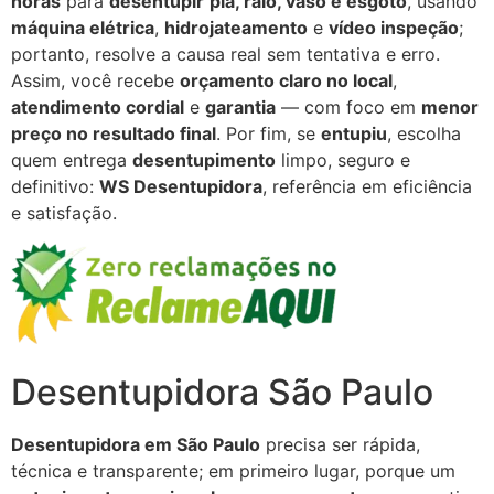
horas
para
desentupir
pia, ralo, vaso e esgoto
, usando
máquina elétrica
,
hidrojateamento
e
vídeo inspeção
;
portanto, resolve a causa real sem tentativa e erro.
Assim, você recebe
orçamento claro no local
,
atendimento cordial
e
garantia
— com foco em
menor
preço no resultado final
. Por fim, se
entupiu
, escolha
quem entrega
desentupimento
limpo, seguro e
definitivo:
WS Desentupidora
, referência em eficiência
e satisfação.
Desentupidora São Paulo
Desentupidora em São Paulo
precisa ser rápida,
técnica e transparente; em primeiro lugar, porque um