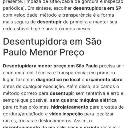
presente, limpeza de sifão/caixa de gordura e inspeção
periódica). Em síntese, escolher
desentupidora em SP
com velocidade, método e transparência é a forma
mais segura de
desentupir
de primeira e manter sua
rede estável hoje e nos próximos meses.
Desentupidora em São
Paulo Menor Preço
Desentupidora menor preço em São Paulo
precisa unir
economia real, técnica e transparência; em primeiro
lugar, fazemos
diagnóstico no local
e
orçamento claro
antes de qualquer execução. Além disso, aplicamos o
método correto para
desentupir
sem tentativa e erro e,
sempre que possível,
sem quebra
:
máquina elétrica
para rolhas próximas,
hidrojateamento
para crostas de
gordura/areia/lodo e
vídeo inspeção
para localizar
raízes, trincas e deslocamentos. Assim, o
desentupimento
de
pia, ralo, vaso e esgoto
resolve a