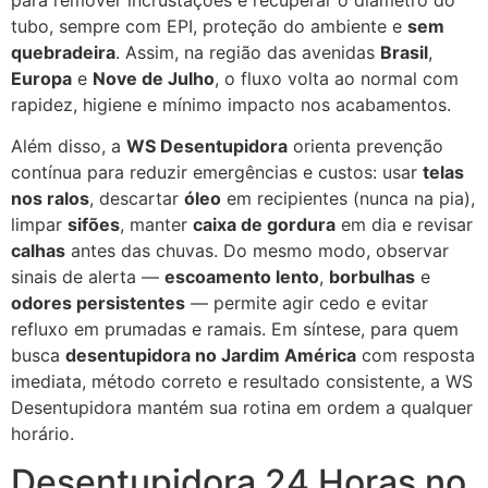
tubo, sempre com EPI, proteção do ambiente e
sem
quebradeira
. Assim, na região das avenidas
Brasil
,
Europa
e
Nove de Julho
, o fluxo volta ao normal com
rapidez, higiene e mínimo impacto nos acabamentos.
Além disso, a
WS Desentupidora
orienta prevenção
contínua para reduzir emergências e custos: usar
telas
nos ralos
, descartar
óleo
em recipientes (nunca na pia),
limpar
sifões
, manter
caixa de gordura
em dia e revisar
calhas
antes das chuvas. Do mesmo modo, observar
sinais de alerta —
escoamento lento
,
borbulhas
e
odores persistentes
— permite agir cedo e evitar
refluxo em prumadas e ramais. Em síntese, para quem
busca
desentupidora no Jardim América
com resposta
imediata, método correto e resultado consistente, a WS
Desentupidora mantém sua rotina em ordem a qualquer
horário.
Desentupidora 24 Horas no