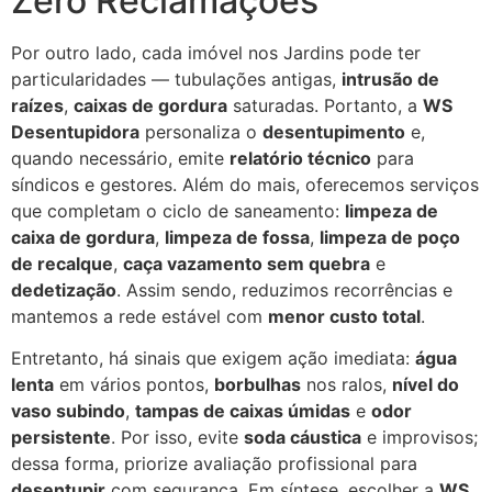
Zero Reclamações
Por outro lado, cada imóvel nos Jardins pode ter
particularidades — tubulações antigas,
intrusão de
raízes
,
caixas de gordura
saturadas. Portanto, a
WS
Desentupidora
personaliza o
desentupimento
e,
quando necessário, emite
relatório técnico
para
síndicos e gestores. Além do mais, oferecemos serviços
que completam o ciclo de saneamento:
limpeza de
caixa de gordura
,
limpeza de fossa
,
limpeza de poço
de recalque
,
caça vazamento sem quebra
e
dedetização
. Assim sendo, reduzimos recorrências e
mantemos a rede estável com
menor custo total
.
Entretanto, há sinais que exigem ação imediata:
água
lenta
em vários pontos,
borbulhas
nos ralos,
nível do
vaso subindo
,
tampas de caixas úmidas
e
odor
persistente
. Por isso, evite
soda cáustica
e improvisos;
dessa forma, priorize avaliação profissional para
desentupir
com segurança. Em síntese, escolher a
WS