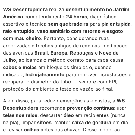
WS Desentupidora
realiza
desentupimento no Jardim
América
com atendimento
24 horas
, diagnóstico
assertivo e técnica
sem quebradeira
para
pia entupida
,
ralo entupido
,
vaso sanitário com retorno
e
esgoto
com mau cheiro
. Portanto, considerando ruas
arborizadas e trechos antigos de rede nas imediações
das avenidas
Brasil
,
Europa
,
Rebouças
e
Nove de
Julho
, aplicamos o método correto para cada causa:
cabos e molas
em bloqueios simples e, quando
indicado,
hidrojateamento
para remover incrustações e
recuperar o diâmetro do tubo — sempre com EPI,
proteção do ambiente e teste de vazão ao final.
Além disso, para reduzir emergências e custos, a
WS
Desentupidora
recomenda
prevenção contínua
: usar
telas nos ralos
, descartar
óleo
em recipientes (nunca
na pia), limpar
sifões
, manter
caixa de gordura
em dia
e revisar
calhas
antes das chuvas. Desse modo, ao