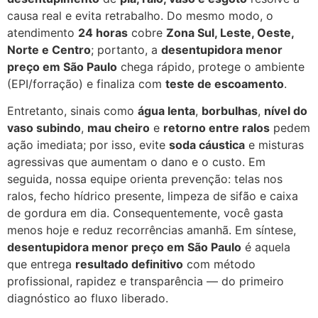
causa real e evita retrabalho. Do mesmo modo, o
atendimento
24 horas
cobre
Zona Sul, Leste, Oeste,
Norte e Centro
; portanto, a
desentupidora menor
preço em São Paulo
chega rápido, protege o ambiente
(EPI/forração) e finaliza com
teste de escoamento
.
Entretanto, sinais como
água lenta
,
borbulhas
,
nível do
vaso subindo
,
mau cheiro
e
retorno entre ralos
pedem
ação imediata; por isso, evite
soda cáustica
e misturas
agressivas que aumentam o dano e o custo. Em
seguida, nossa equipe orienta prevenção: telas nos
ralos, fecho hídrico presente, limpeza de sifão e caixa
de gordura em dia. Consequentemente, você gasta
menos hoje e reduz recorrências amanhã. Em síntese,
desentupidora menor preço em São Paulo
é aquela
que entrega
resultado definitivo
com método
profissional, rapidez e transparência — do primeiro
diagnóstico ao fluxo liberado.