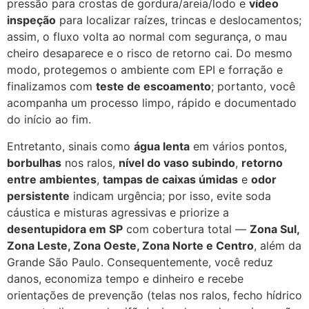
pressão para crostas de gordura/areia/lodo e
vídeo
inspeção
para localizar raízes, trincas e deslocamentos;
assim, o fluxo volta ao normal com segurança, o mau
cheiro desaparece e o risco de retorno cai. Do mesmo
modo, protegemos o ambiente com EPI e forração e
finalizamos com
teste de escoamento
; portanto, você
acompanha um processo limpo, rápido e documentado
do início ao fim.
Entretanto, sinais como
água lenta
em vários pontos,
borbulhas
nos ralos,
nível do vaso subindo
,
retorno
entre ambientes
,
tampas de caixas úmidas
e
odor
persistente
indicam urgência; por isso, evite soda
cáustica e misturas agressivas e priorize a
desentupidora em SP
com cobertura total —
Zona Sul,
Zona Leste, Zona Oeste, Zona Norte e Centro
, além da
Grande São Paulo. Consequentemente, você reduz
danos, economiza tempo e dinheiro e recebe
orientações de prevenção (telas nos ralos, fecho hídrico