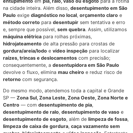
entupimento
em
pia, ralo, vaso ou esgoto
para a rotina
na cidade inteira. Além disso,
desentupimento em São
Paulo
exige
diagnóstico no local
,
orçamento claro
e
método correto
para
desentupir
sem tentativa e erro
e, sempre que possível,
sem quebra
. Assim, utilizamos
máquina elétrica
para rolhas próximas,
hidrojateamento
de alta pressão para crostas de
gordura/areia/lodo
e
vídeo inspeção
para localizar
raízes, trincas e deslocamentos
com precisão;
consequentemente, a
desentupidora em São Paulo
devolve o fluxo, elimina
mau cheiro
e reduz risco de
retorno
com segurança.
Do mesmo modo, atendemos toda a capital e Grande
SP —
Zona Sul, Zona Leste, Zona Oeste, Zona Norte e
Centro
— com
desentupimento de pia
,
desentupimento de ralo
,
desentupimento de vaso
e
desentupimento de esgoto
, além de
limpeza de fossa
,
limpeza de caixa de gordura
,
caça vazamento sem