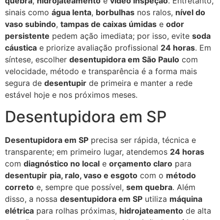
quebra
,
hidrojateamento
e
vídeo inspeção
. Entretanto,
sinais como
água lenta
,
borbulhas
nos ralos,
nível do
vaso subindo
,
tampas de caixas úmidas
e
odor
persistente
pedem ação imediata; por isso, evite
soda
cáustica
e priorize avaliação profissional
24 horas
. Em
síntese, escolher
desentupidora em São Paulo
com
velocidade, método e transparência é a forma mais
segura de
desentupir
de primeira e manter a rede
estável hoje e nos próximos meses.
Desentupidora em SP
Desentupidora em SP
precisa ser rápida, técnica e
transparente; em primeiro lugar, atendemos
24 horas
com
diagnóstico no local
e
orçamento claro
para
desentupir
pia, ralo, vaso e esgoto
com o
método
correto
e, sempre que possível,
sem quebra
. Além
disso, a nossa
desentupidora em SP
utiliza
máquina
elétrica
para rolhas próximas,
hidrojateamento
de alta